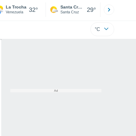
La Trocha
Santa Cruz de la Sierra
La Paz
32°
29°
Venezuela
Santa Cruz
La Paz
°C