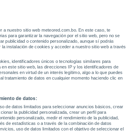
r a nuestro sitio web meteored.com.bo. En este caso, te
as para garantizar la navegación por el sitio web, pero no se
rar publicidad o contenido personalizado, aunque sí podrás
 la instalación de cookies y acceder a nuestro sitio web a través
s
es, identificadores únicos o tecnologías similares para
n este sitio web, las direcciones IP y los identificadores de
rsonales en virtud de un interés legítimo, algo a lo que puedes
 al tratamiento de datos en cualquier momento haciendo clic en
Martes
Miércoles
Jueves
Viernes
11 Ago
12 Ago
13 Ago
14 Ago
miento de datos:
uso de datos limitados para seleccionar anuncios básicos, crear
80%
80%
80%
ccionar la publicidad personalizada, crear un perfil para
2.9 mm
1.5 mm
1.4 mm
ontenido personalizado, medir el rendimiento de la publicidad,
35°
/
26°
36°
/
24°
36°
/
24°
34°
/
23°
vés de estadísticas o a través de la combinación de datos
rvicios, uso de datos limitados con el objetivo de seleccionar el