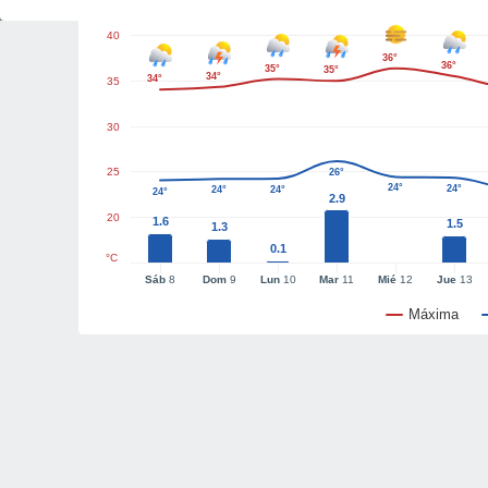
40
36°
36°
35°
35°
34°
34°
35
30
25
26°
24°
24°
24°
24°
24°
2.9
20
1.6
1.5
1.3
0.1
°C
Sáb
8
Dom
9
Lun
10
Mar
11
Mié
12
Jue
13
Máxima