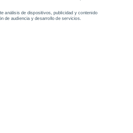
-
36
km/h
19
-
41
km/h
22
-
46
km/h
15
-
49
km/h
e análisis de dispositivos, publicidad y contenido
n de audiencia y desarrollo de servicios.
o
Este
10 ¡Muy Alto!
14
-
31 km/h
FPS:
25-50
oso
Este
9 ¡Muy Alto!
12
-
32 km/h
FPS:
25-50
Noreste
6 Alto
15
-
31 km/h
FPS:
15-25
Este
5 Medio
10
-
33 km/h
FPS:
6-10
Noreste
3 Medio
9
-
22 km/h
FPS:
6-10