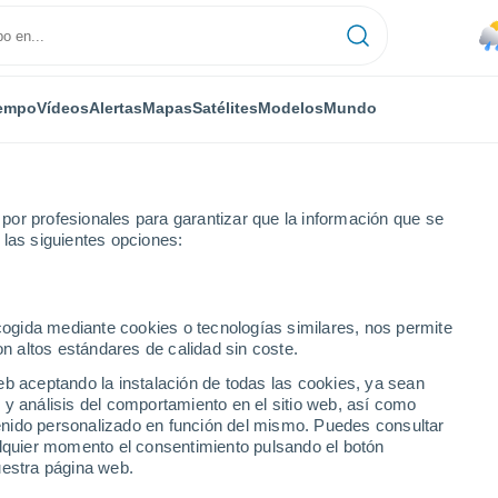
empo
Vídeos
Alertas
Mapas
Satélites
Modelos
Mundo
or profesionales para garantizar que la información que se
 las siguientes opciones:
cha
ecogida mediante cookies o tecnologías similares, nos permite
on altos estándares de calidad sin coste.
Cuba)
eb aceptando la instalación de todas las cookies, ya sean
 y análisis del comportamiento en el sitio web, así como
...
ntenido personalizado en función del mismo. Puedes consultar
alquier momento el consentimiento pulsando el botón
Por hora
uestra página web.
Calor Húmedo Sofocante en las
próximas horas