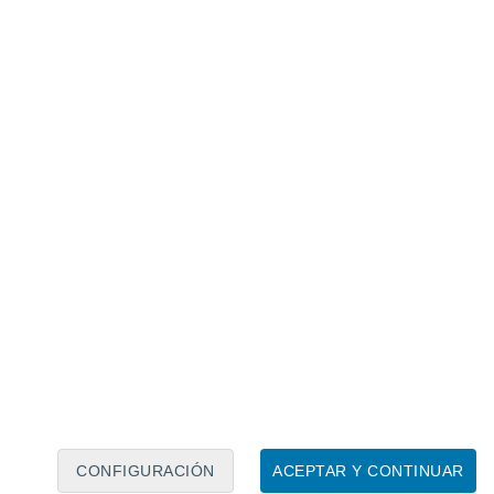
Calendario lunar
Lun
Mar
Mié
Jue
Vie
Sáb
Dom
8
9
10
11
12
13
14
15
16
17
18
19
20
21
CONFIGURACIÓN
ACEPTAR Y CONTINUAR
15