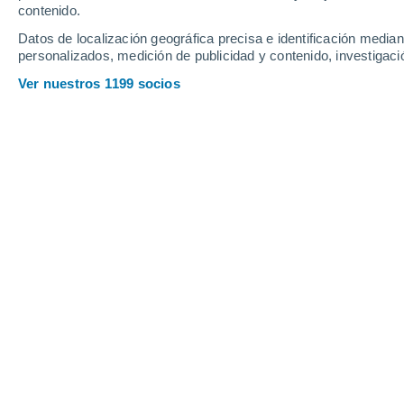
contenido.
17
-
35
km/h
20
-
39
km/h
18
15
-
34
km/h
Datos de localización geográfica precisa e identificación mediant
personalizados, medición de publicidad y contenido, investigació
Tiempo en La Trocha hoy
, 8 de agost
Ver nuestros 1199 socios
Lluvia débil
50%
32°
13:00
0.3 mm
Sensación T.
38°
Parcialmente nub
33°
14:00
Sensación T.
39°
Tormenta seca
31°
15:00
Sensación T.
35°
Lluvia débil
60%
29°
16:00
0.7 mm
Sensación T.
34°
Nubes y claros
31°
17:00
Sensación T.
36°