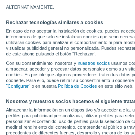
32°
ALTERNATIVAMENTE,
Rechazar tecnologías similares a cookies
50%
En caso de no aceptar la instalación de cookies, puedes accede
Sensación de 38°
0.3 mm
informamos de que solo se instalarán cookies que sean necesari
utilizarán cookies para analizar el comportamiento ni para most
visualizar publicidad general no personalizada. Puedes rechazar
de este abono pulsando el botón "Rechazar".
Tiempo 1 - 7 días
Mapa de lluvia
Satélites
Modelo
Con su consentimiento, nosotros y
nuestros socios
usamos cooki
almacenar, acceder y procesar datos personales como su visita e
cookies. Es posible que algunos proveedores traten tus datos pe
oponerte. Para ello, puede retirar su consentimiento u oponerse
Mañana
Lunes
Hoy
"Configurar"
o en nuestra
Política de Cookies
en este sitio web.
9 Ago
10 Ago
8 Ago
Nosotros y nuestros socios hacemos el siguiente trata
Almacenar la información en un dispositivo y/o acceder a ella, 
70%
30%
80%
perfiles para publicidad personalizada, utilizar perfiles para sele
1.3 mm
0.1 mm
1.6 mm
personalizar el contenido, uso de perfiles para la selección de c
34°
/
24°
35°
/
24°
34°
/
24°
medir el rendimiento del contenido, comprender al público a tra
procedentes de diferentes fuentes, desarrollo y mejora de los se