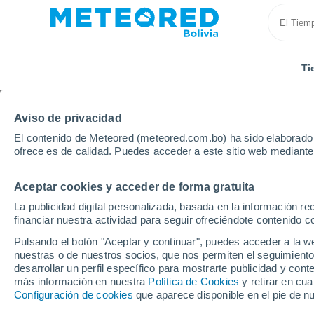
Ti
Aviso de privacidad
El contenido de Meteored (meteored.com.bo) ha sido elaborado p
ofrece es de calidad. Puedes acceder a este sitio web mediante
Aceptar cookies y acceder de forma gratuita
Inicio
Cuba
Provincia de Ciego de Ávila
La Tro
La publicidad digital personalizada, basada en la información r
financiar nuestra actividad para seguir ofreciéndote contenido c
Tiempo en La Trocha (
Pulsando el botón "Aceptar y continuar", puedes acceder a la w
nuestras o de nuestros socios, que nos permiten el seguimiento
12:35
Sábado
desarrollar un perfil específico para mostrarte publicidad y co
más información en nuestra
Política de Cookies
y retirar en cu
Configuración de cookies
que aparece disponible en el pie de n
Lluvia débil