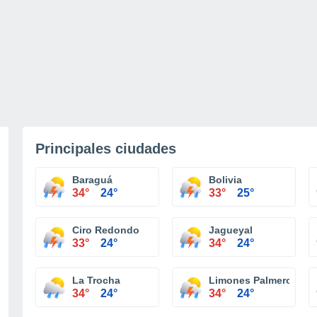
Principales ciudades
Baraguá
Bolivia
34°
24°
33°
25°
Ciro Redondo
Jagueyal
33°
24°
34°
24°
La Trocha
Limones Palmero
34°
24°
34°
24°