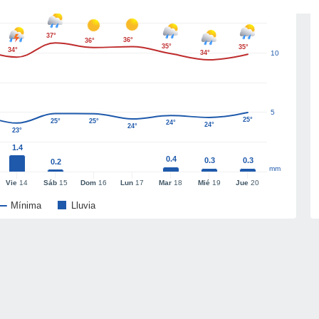
37°
36°
36°
35°
35°
34°
34°
10
5
25°
25°
25°
24°
24°
24°
23°
1.4
0.4
0.3
0.3
0.2
mm
Vie
14
Sáb
15
Dom
16
Lun
17
Mar
18
Mié
19
Jue
20
Mínima
Lluvia