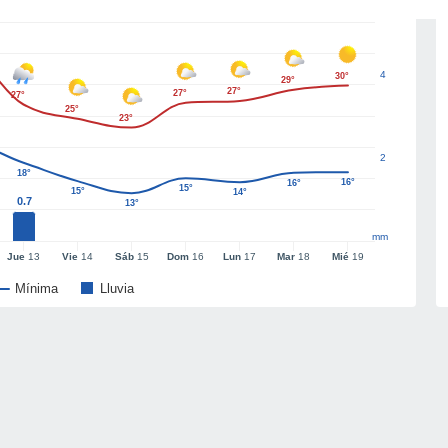
4
30°
29°
27°
27°
27°
25°
23°
2
18°
16°
16°
15°
15°
14°
0.7
13°
mm
Jue
13
Vie
14
Sáb
15
Dom
16
Lun
17
Mar
18
Mié
19
Mínima
Lluvia