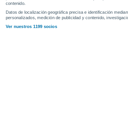
contenido.
10
-
21
km/h
26
-
62
km/h
18
12
-
24
km/h
Datos de localización geográfica precisa e identificación mediant
personalizados, medición de publicidad y contenido, investigació
Tiempo en Kletskaya hoy
, 7 de agost
Ver nuestros 1199 socios
Nubes y claro
36°
17:00
Sensación T.
34
Nubes y claro
35°
18:00
Sensación T.
33
Soleado
33°
19:00
Sensación T.
32
Soleado
31°
20:00
Sensación T.
30
Cielo despeja
30°
21:00
Sensación T.
29