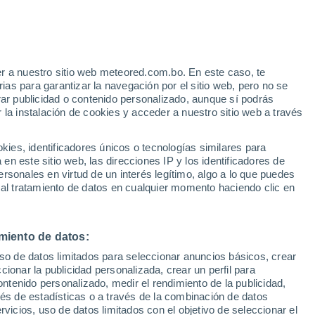
e
r a nuestro sitio web meteored.com.bo. En este caso, te
:
36%
as para garantizar la navegación por el sitio web, pero no se
rar publicidad o contenido personalizado, aunque sí podrás
 la instalación de cookies y acceder a nuestro sitio web a través
Modelos
es, identificadores únicos o tecnologías similares para
n este sitio web, las direcciones IP y los identificadores de
rsonales en virtud de un interés legítimo, algo a lo que puedes
 al tratamiento de datos en cualquier momento haciendo clic en
Lunes
Martes
Miércoles
Jueves
10 Ago
11 Ago
12 Ago
13 Ago
miento de datos:
uso de datos limitados para seleccionar anuncios básicos, crear
50%
ccionar la publicidad personalizada, crear un perfil para
0.7 mm
ontenido personalizado, medir el rendimiento de la publicidad,
33°
/
21°
33°
/
20°
34°
/
20°
27°
/
18°
vés de estadísticas o a través de la combinación de datos
rvicios, uso de datos limitados con el objetivo de seleccionar el