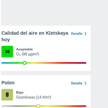
Calidad del aire en Kletskaya
Detalle
hoy
Aceptable
39
O₃ (98 µg/m³)
Polen
Detalle
Bajo
Gramíneas (14 #/m³)