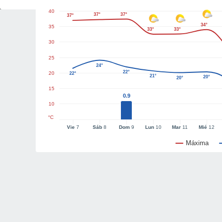
40
37°
37°
37°
34°
35
33°
33°
30
25
24°
22°
20
22°
21°
20°
20°
15
0.9
10
°C
Vie
7
Sáb
8
Dom
9
Lun
10
Mar
11
Mié
12
Máxima