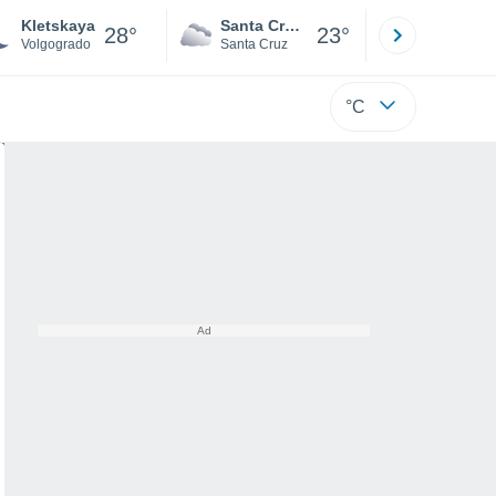
Kletskaya
Santa Cruz de la Sierra
La Paz
28°
23°
Volgogrado
Santa Cruz
La Paz
°C