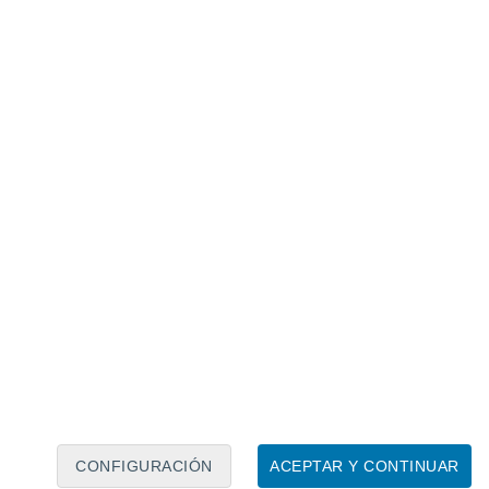
Calendario lunar
Lun
Mar
Mié
Jue
Vie
Sáb
Dom
7
8
9
10
11
12
13
14
15
16
17
18
19
20
CONFIGURACIÓN
ACEPTAR Y CONTINUAR
6