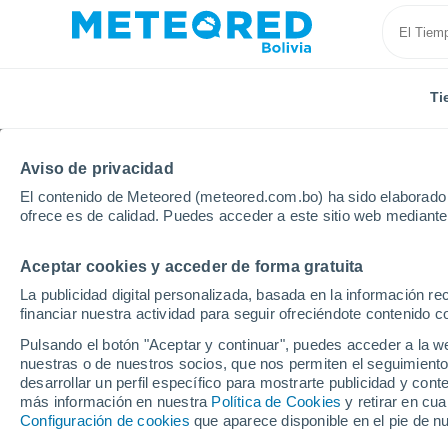
Ti
Aviso de privacidad
El contenido de Meteored (meteored.com.bo) ha sido elaborado p
ofrece es de calidad. Puedes acceder a este sitio web mediante
Aceptar cookies y acceder de forma gratuita
Inicio
Rusia
Óblast de Volgogrado
Kletskaya
La publicidad digital personalizada, basada en la información r
financiar nuestra actividad para seguir ofreciéndote contenido c
Tiempo en Kletskaya
Pulsando el botón "Aceptar y continuar", puedes acceder a la w
nuestras o de nuestros socios, que nos permiten el seguimiento
22:35
Viernes
desarrollar un perfil específico para mostrarte publicidad y co
más información en nuestra
Política de Cookies
y retirar en cu
Configuración de cookies
que aparece disponible en el pie de n
Cielo despejado