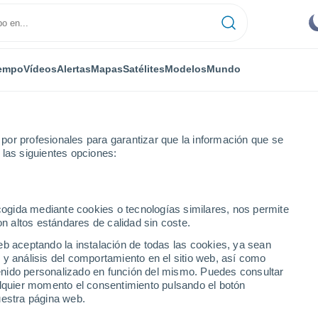
empo
Vídeos
Alertas
Mapas
Satélites
Modelos
Mundo
or profesionales para garantizar que la información que se
 las siguientes opciones:
ecogida mediante cookies o tecnologías similares, nos permite
on altos estándares de calidad sin coste.
eb aceptando la instalación de todas las cookies, ya sean
 y análisis del comportamiento en el sitio web, así como
...
ntenido personalizado en función del mismo. Puedes consultar
alquier momento el consentimiento pulsando el botón
Por hora
uestra página web.
Cielos despejados en las
próximas horas