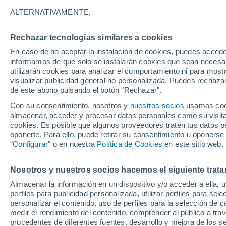
28°
ALTERNATIVAMENTE,
Rechazar tecnologías similares a cookies
Menguant
En caso de no aceptar la instalación de cookies, puedes accede
Iluminada
Sensación de 28°
informamos de que solo se instalarán cookies que sean necesari
utilizarán cookies para analizar el comportamiento ni para most
visualizar publicidad general no personalizada. Puedes rechazar
de este abono pulsando el botón "Rechazar".
Tiempo 1 - 7 días
Mapa de temperatura
Satélites
Con su consentimiento, nosotros y
nuestros socios
usamos cooki
almacenar, acceder y procesar datos personales como su visita e
cookies. Es posible que algunos proveedores traten tus datos pe
oponerte. Para ello, puede retirar su consentimiento u oponerse
Mañana
Domingo
Hoy
"Configurar"
o en nuestra
Política de Cookies
en este sitio web.
8 Ago
9 Ago
7 Ago
Nosotros y nuestros socios hacemos el siguiente trata
Almacenar la información en un dispositivo y/o acceder a ella, 
50%
perfiles para publicidad personalizada, utilizar perfiles para sele
0.9 mm
personalizar el contenido, uso de perfiles para la selección de c
37°
/
24°
37°
/
22°
37°
/
22°
medir el rendimiento del contenido, comprender al público a tra
procedentes de diferentes fuentes, desarrollo y mejora de los se