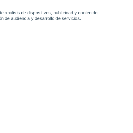
-
39
km/h
11
-
29
km/h
15
-
46
km/h
20
-
45
km/h
e análisis de dispositivos, publicidad y contenido
n de audiencia y desarrollo de servicios.
o
s
Este
1 Bajo
°
9
-
22 km/h
FPS:
no
s
Este
0 Bajo
°
12
-
23 km/h
FPS:
no
Este
0 Bajo
°
11
-
23 km/h
FPS:
no
Este
0 Bajo
°
9
-
20 km/h
FPS:
no
do
Este
0 Bajo
°
8
-
15 km/h
FPS:
no