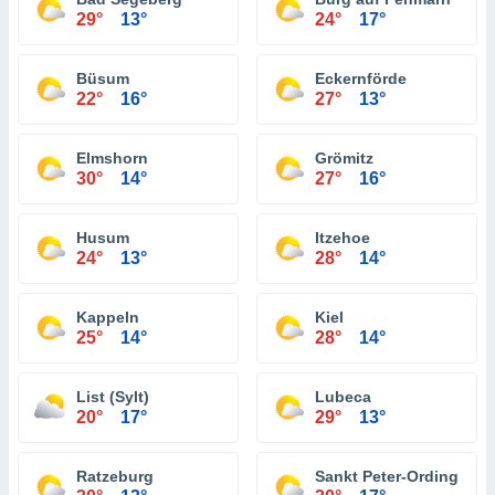
29°
13°
24°
17°
Büsum
Eckernförde
22°
16°
27°
13°
Elmshorn
Grömitz
30°
14°
27°
16°
Husum
Itzehoe
24°
13°
28°
14°
Kappeln
Kiel
25°
14°
28°
14°
List (Sylt)
Lubeca
20°
17°
29°
13°
Ratzeburg
Sankt Peter-Ording