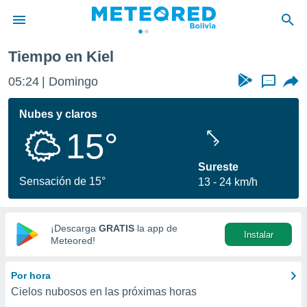
Tiempo en Kiel
privacidad
05:24
Domingo
...
o de
com.bo) ha
Nubes y claros
ado por
15°
es para
ue la
 que se
Sureste
e calidad.
Sensación de 15°
13
24 km/h
eder a este
ediante las
opciones:
¡Descarga
GRATIS
la app de
Instalar
ookies y
Meteored!
e forma
Por hora
d digital
Cielos nubosos en las próximas horas
ada, basada