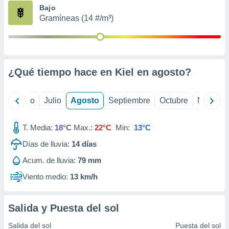
ados con el
Bajo
 seleccionar
Gramíneas (14 #/m³)
o.
calización
precisa e
ión mediante
¿Qué tiempo hace en Kiel en
agosto
?
, publicidad
dos,
yo
Junio
Julio
Agosto
Septiembre
Octubre
Noviemb
 publicidad
,
ón de
T. Media:
18°C
Max.:
22°C
Min:
13°C
 desarrollo
s.
Días de lluvia:
14
días
tros 1199
Acum. de lluvia:
79 mm
ios
Viento medio:
13 km/h
Salida y Puesta del sol
Salida del sol
Puesta del sol