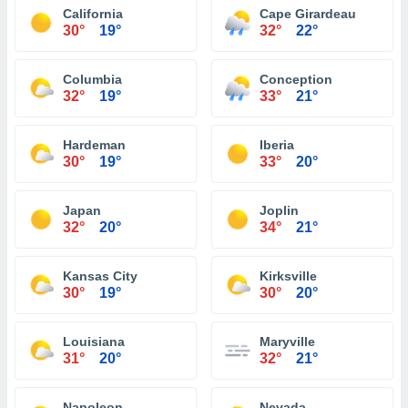
California
Cape Girardeau
30°
19°
32°
22°
Columbia
Conception
32°
19°
33°
21°
Hardeman
Iberia
30°
19°
33°
20°
Japan
Joplin
32°
20°
34°
21°
Kansas City
Kirksville
30°
19°
30°
20°
Louisiana
Maryville
31°
20°
32°
21°
Napoleon
Nevada