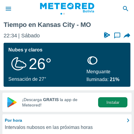
Tiempo en Kansas City - MO
privacidad
22:34
Sábado
...
o de
com.bo) ha
Nubes y claros
ado por
26°
es para
ue la
 que se
Menguante
e calidad.
Sensación de 27°
Iluminada:
21%
eder a este
ediante las
opciones:
¡Descarga
GRATIS
la app de
Instalar
ookies y
Meteored!
e forma
Por hora
d digital
Intervalos nubosos en las próximas horas
ada, basada