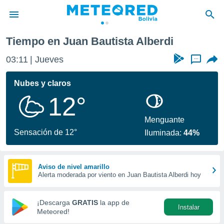
Tiempo en Juan Bautista Alberdi
privacidad
03:11
Jueves
...
o de
com.bo) ha
Nubes y claros
ado por
12°
es para
ue la
 que se
Menguante
e calidad.
Sensación de 12°
Iluminada:
44%
eder a este
ediante las
opciones:
Aviso de nivel amarillo
Alerta moderada por viento en Juan Bautista Alberdi hoy
ookies y
e forma
¡Descarga
GRATIS
la app de
Instalar
d digital
Meteored!
ada, basada