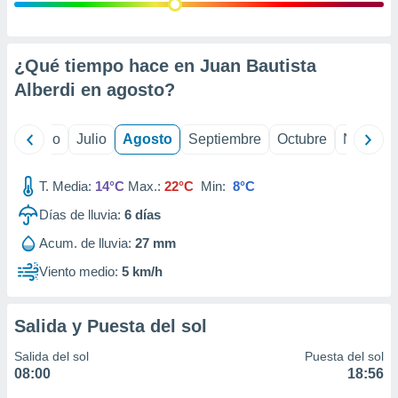
ados con el
 seleccionar
o.
calización
¿Qué tiempo hace en Juan Bautista
precisa e
Alberdi en
agosto
?
ión mediante
, publicidad
yo
Junio
Julio
Agosto
Septiembre
Octubre
Noviemb
dos,
 publicidad
T. Media:
14°C
Max.:
22°C
Min:
8°C
,
Días de lluvia:
6
días
ón de
 desarrollo
Acum. de lluvia:
27 mm
s.
Viento medio:
5 km/h
tros 1199
ios
Salida y Puesta del sol
Salida del sol
Puesta del sol
08:00
18:56