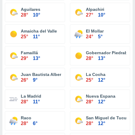
Aguilares
Alpachiri
28°
10°
27°
10°
Amaicha del Valle
El Mollar
25°
11°
24°
5°
Famaillá
Gobernador Piedrabue
29°
13°
28°
13°
Juan Bautista Alberdi
La Cocha
26°
9°
25°
12°
La Madrid
Nueva Espana
28°
11°
28°
12°
Raco
San Miguel de Tucumá
28°
6°
28°
12°