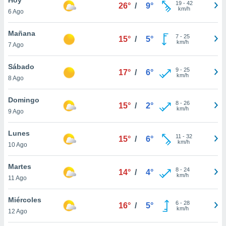
ublicidad y
19
-
42
26°
/
9°
km/h
6 Ago
do en
 mismo.
Mañana
7
-
25
15°
/
5°
sultar más
km/h
7 Ago
 en nuestra
 Cookies
y
Sábado
9
-
25
ualquier
17°
/
6°
km/h
8 Ago
ento
 botón
Domingo
8
-
26
15°
/
2°
ación de
km/h
9 Ago
kies
 disponible
Lunes
11
-
32
e nuestra
15°
/
6°
km/h
10 Ago
.
Martes
IVAMENTE,
8
-
24
14°
/
4°
km/h
11 Ago
as
Miércoles
6
-
28
16°
/
5°
 a cookies
km/h
12 Ago
 no aceptar