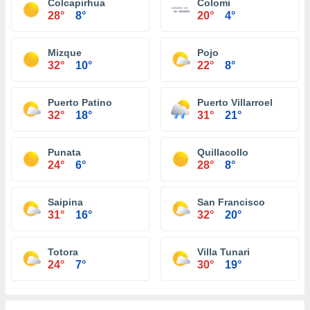
Colcapirhua
Colomi
28°
8°
20°
4°
Mizque
Pojo
32°
10°
22°
8°
Puerto Patino
Puerto Villarroel
32°
18°
31°
21°
Punata
Quillacollo
24°
6°
28°
8°
Saipina
San Francisco
31°
16°
32°
20°
Totora
Villa Tunari
24°
7°
30°
19°