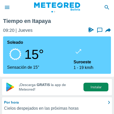
Tiempo en Itapaya
privacidad
09:20
Jueves
...
o de
com.bo) ha
Soleado
ado por
15°
es para
ue la
 que se
Suroeste
e calidad.
Sensación de 15°
1
19 km/h
eder a este
ediante las
opciones:
¡Descarga
GRATIS
la app de
Instalar
ookies y
Meteored!
e forma
Por hora
d digital
Cielos despejados en las próximas horas
ada, basada