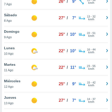
26°
/
9°
ublicidad y
km/h
7 Ago
do en
Sábado
 mismo.
13
-
32
27°
/
7°
km/h
sultar más
8 Ago
 en nuestra
 Cookies
y
Domingo
22
-
51
25°
/
10°
ualquier
km/h
9 Ago
ento
Lunes
 botón
16
-
44
22°
/
10°
km/h
10 Ago
ación de
kies
 disponible
Martes
23
-
55
22°
/
11°
e nuestra
km/h
11 Ago
.
Miércoles
IVAMENTE,
15
-
42
25°
/
9°
km/h
12 Ago
as
Jueves
14
-
37
27°
/
7°
 a cookies
km/h
13 Ago
 no aceptar