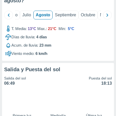
agosto
?
ados con el
 seleccionar
o.
yo
Junio
Julio
Agosto
Septiembre
Octubre
Noviemb
calización
precisa e
ión mediante
T. Media:
13°C
Max.:
21°C
Min:
5°C
Días de lluvia:
4
días
, publicidad
Acum. de lluvia:
23 mm
dos,
 publicidad
Viento medio:
6 km/h
,
ón de
 desarrollo
Salida y Puesta del sol
s.
Salida del sol
Puesta del sol
tros 1199
06:49
18:13
ios
Primera luz
Mediodía
Última luz