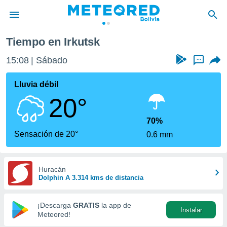
Tiempo en Irkutsk
privacidad
15:08
Sábado
...
o de
com.bo) ha
Lluvia débil
ado por
20°
es para
ue la
 que se
70%
e calidad.
Sensación de 20°
0.6 mm
eder a este
ediante las
opciones:
Huracán
Dolphin A 3.314 kms de distancia
ookies y
e forma
¡Descarga
GRATIS
la app de
Instalar
d digital
Meteored!
ada, basada