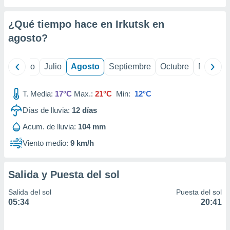
ados con el
 seleccionar
o.
¿Qué tiempo hace en Irkutsk en
calización
agosto
?
precisa e
ión mediante
yo
Junio
Julio
Agosto
Septiembre
Octubre
Noviemb
, publicidad
T. Media:
17°C
Max.:
21°C
Min:
12°C
dos,
 publicidad
Días de lluvia:
12
días
,
ón de
Acum. de lluvia:
104 mm
 desarrollo
Viento medio:
9 km/h
s.
tros 1199
ios
Salida y Puesta del sol
Salida del sol
Puesta del sol
05:34
20:41