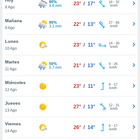
90%
ublicidad y
16
-
32
23°
/
17°
4.6 mm
km/h
8 Ago
do en
 mismo.
Mañana
90%
27
-
65
22°
/
13°
sultar más
3.1 mm
km/h
9 Ago
 en nuestra
 Cookies
y
Lunes
14
-
30
ualquier
23°
/
11°
km/h
10 Ago
ento
 botón
Martes
50%
9
-
26
21°
/
13°
ación de
0.7 mm
km/h
11 Ago
kies
 disponible
Miércoles
8
-
17
e nuestra
23°
/
11°
km/h
12 Ago
.
Jueves
IVAMENTE,
12
-
31
27°
/
13°
km/h
13 Ago
as
Viernes
6
-
17
26°
/
14°
 a cookies
km/h
14 Ago
 no aceptar