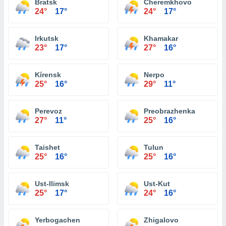
Bratsk
Cheremkhovo
24°
17°
24°
17°
Irkutsk
Khamakar
23°
17°
27°
16°
Kírensk
Nerpo
25°
16°
29°
11°
Perevoz
Preobrazhenka
27°
11°
25°
16°
Taishet
Tulun
25°
16°
25°
16°
Ust-Ilimsk
Ust-Kut
25°
17°
24°
16°
Yerbogachen
Zhigalovo