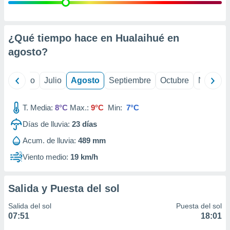
ados con el
 seleccionar
o.
calización
¿Qué tiempo hace en Hualaihué en
precisa e
agosto
?
ión mediante
, publicidad
yo
Junio
Julio
Agosto
Septiembre
Octubre
Noviemb
dos,
 publicidad
T. Media:
8°C
Max.:
9°C
Min:
7°C
,
Días de lluvia:
23
días
ón de
 desarrollo
Acum. de lluvia:
489 mm
s.
Viento medio:
19 km/h
tros 1199
ios
Salida y Puesta del sol
Salida del sol
Puesta del sol
07:51
18:01