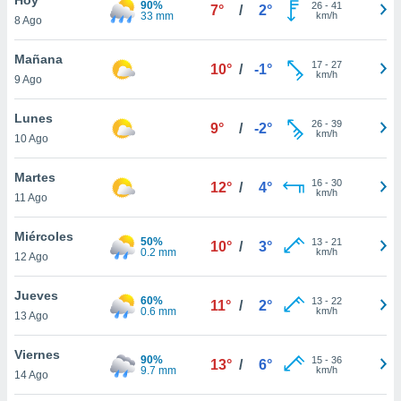
90%
ublicidad y
26
-
41
7°
/
2°
33 mm
km/h
8 Ago
do en
 mismo.
Mañana
17
-
27
10°
/
-1°
sultar más
km/h
9 Ago
 en nuestra
 Cookies
y
Lunes
26
-
39
ualquier
9°
/
-2°
km/h
10 Ago
ento
 botón
Martes
16
-
30
12°
/
4°
ación de
km/h
11 Ago
kies
 disponible
Miércoles
50%
13
-
21
e nuestra
10°
/
3°
0.2 mm
km/h
12 Ago
.
Jueves
IVAMENTE,
60%
13
-
22
11°
/
2°
0.6 mm
km/h
13 Ago
as
Viernes
90%
15
-
36
13°
/
6°
 a cookies
9.7 mm
km/h
14 Ago
 no aceptar