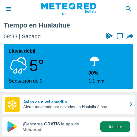
Tiempo en Hualaihué
privacidad
09:33
Sábado
...
o de
com.bo) ha
Lluvia débil
ado por
5°
es para
ue la
 que se
90%
e calidad.
Sensación de 0°
1.1 mm
eder a este
ediante las
opciones:
Aviso de nivel amarillo
Alerta moderada por nevadas en Hualaihué hoy
ookies y
e forma
¡Descarga
GRATIS
la app de
Instalar
d digital
Meteored!
ada, basada