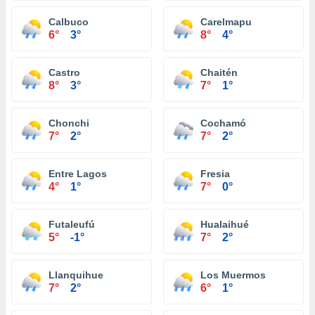
Calbuco
Carelmapu
6°
3°
8°
4°
Castro
Chaitén
8°
3°
7°
1°
Chonchi
Cochamó
7°
2°
7°
2°
Entre Lagos
Fresia
4°
1°
7°
0°
Futaleufú
Hualaihué
5°
-1°
7°
2°
Llanquihue
Los Muermos
7°
2°
6°
1°