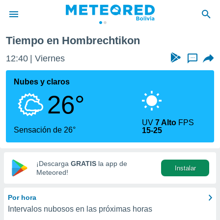
Tiempo en Hombrechtikon
privacidad
12:40
Viernes
...
o de
com.bo) ha
Nubes y claros
ado por
26°
es para
ue la
 que se
UV
7 Alto
FPS
e calidad.
Sensación de 26°
15-25
eder a este
ediante las
opciones:
¡Descarga
GRATIS
la app de
Instalar
ookies y
Meteored!
e forma
Por hora
d digital
Intervalos nubosos en las próximas horas
ada, basada