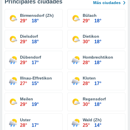
Principales ciudades
Más ciudades
Birmensdorf (Zh)
Bülach
29°
18°
29°
18°
Dielsdorf
Dietikon
29°
18°
30°
18°
Dübendorf
Hombrechtikon
29°
17°
28°
18°
Illnau-Effretikon
Kloten
27°
15°
28°
17°
Meilen
Regensdorf
29°
19°
30°
18°
Uster
Wald (Zh)
28°
17°
25°
14°