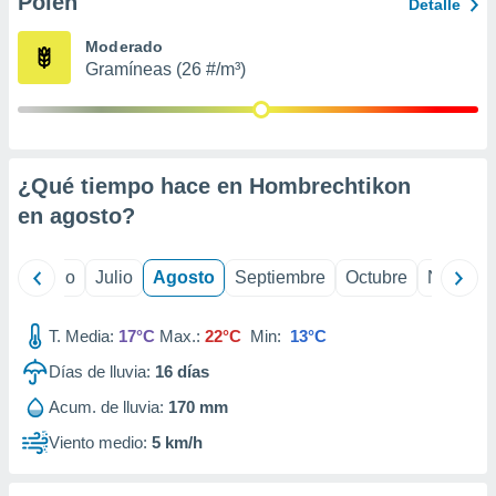
Polen
ados con el
Detalle
 seleccionar
o.
Moderado
Gramíneas (26 #/m³)
calización
precisa e
ión mediante
, publicidad
¿Qué tiempo hace en Hombrechtikon
dos,
en
agosto
?
 publicidad
,
ón de
yo
Junio
Julio
Agosto
Septiembre
Octubre
Noviemb
 desarrollo
s.
T. Media:
17°C
Max.:
22°C
Min:
13°C
tros 1199
ios
Días de lluvia:
16
días
Acum. de lluvia:
170 mm
Viento medio:
5 km/h