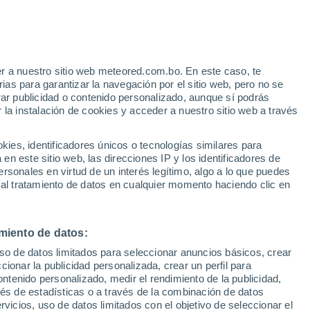
e
r a nuestro sitio web meteored.com.bo. En este caso, te
:
13%
as para garantizar la navegación por el sitio web, pero no se
rar publicidad o contenido personalizado, aunque sí podrás
 la instalación de cookies y acceder a nuestro sitio web a través
odelos
es, identificadores únicos o tecnologías similares para
n este sitio web, las direcciones IP y los identificadores de
rsonales en virtud de un interés legítimo, algo a lo que puedes
 al tratamiento de datos en cualquier momento haciendo clic en
iércoles
Jueves
Viernes
Sábado
12 Ago
13 Ago
14 Ago
15 Ago
miento de datos:
uso de datos limitados para seleccionar anuncios básicos, crear
70%
90%
80%
70%
ccionar la publicidad personalizada, crear un perfil para
0.2 mm
16 mm
3.6 mm
4.2 mm
ontenido personalizado, medir el rendimiento de la publicidad,
27°
/
15°
21°
/
14°
21°
/
13°
25°
/
15°
vés de estadísticas o a través de la combinación de datos
rvicios, uso de datos limitados con el objetivo de seleccionar el