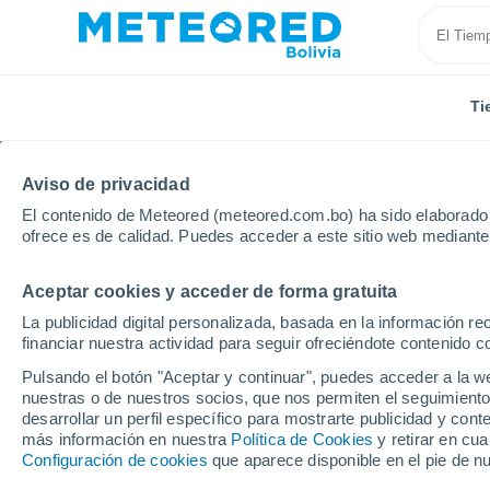
Ti
Aviso de privacidad
El contenido de Meteored (meteored.com.bo) ha sido elaborado p
ofrece es de calidad. Puedes acceder a este sitio web mediante
Aceptar cookies y acceder de forma gratuita
Inicio
Paraguay
Itapúa
Hohenau
La publicidad digital personalizada, basada en la información r
financiar nuestra actividad para seguir ofreciéndote contenido c
Tiempo en Hohenau
Pulsando el botón "Aceptar y continuar", puedes acceder a la w
nuestras o de nuestros socios, que nos permiten el seguimiento
05:59
Domingo
desarrollar un perfil específico para mostrarte publicidad y co
más información en nuestra
Política de Cookies
y retirar en cu
Configuración de cookies
que aparece disponible en el pie de n
Cielo despejado