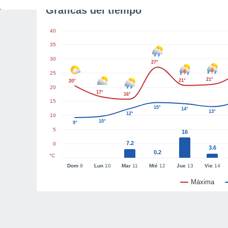
Gráficas del tiempo
40
35
30
27°
25
21°
21°
20°
20
17°
16°
15
15°
14°
13°
12°
10
10°
9°
5
16
7.2
0
3.6
0.2
°C
Dom
9
Lun
10
Mar
11
Mié
12
Jue
13
Vie
14
Máxima