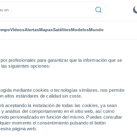
empo
Vídeos
Alertas
Mapas
Satélites
Modelos
Mundo
or profesionales para garantizar que la información que se
 las siguientes opciones:
ecogida mediante cookies o tecnologías similares, nos permite
on altos estándares de calidad sin coste.
eb aceptando la instalación de todas las cookies, ya sean
 y análisis del comportamiento en el sitio web, así como
...
ntenido personalizado en función del mismo. Puedes consultar
alquier momento el consentimiento pulsando el botón
Por hora
uestra página web.
Intervalos nubosos en las
próximas horas