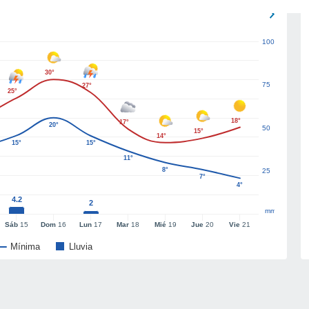
100
30°
75
27°
25°
18°
17°
20°
50
15°
14°
15°
15°
11°
8°
25
7°
4°
4.2
2
mm
Sáb
15
Dom
16
Lun
17
Mar
18
Mié
19
Jue
20
Vie
21
Mínima
Lluvia