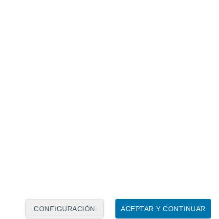
Calendario lunar
Lun
Mar
Mié
Jue
Vie
Sáb
Dom
9
10
11
12
13
14
15
16
17
18
19
20
21
22
CONFIGURACIÓN
ACEPTAR Y CONTINUAR