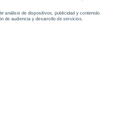
-
28
km/h
9
-
30
km/h
8
-
18
km/h
19
-
39
km/h
e análisis de dispositivos, publicidad y contenido
n de audiencia y desarrollo de servicios.
o
Sureste
0 Bajo
11
-
19 km/h
FPS:
no
Sureste
0 Bajo
12
-
21 km/h
FPS:
no
Sureste
0 Bajo
12
-
22 km/h
FPS:
no
Sureste
1 Bajo
12
-
24 km/h
FPS:
no
Sureste
3 Medio
7
-
25 km/h
FPS:
6-10