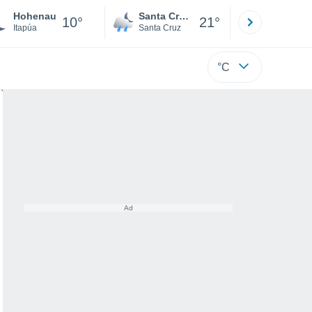
Hohenau
Santa Cruz de la Sierra
La Paz
10°
21°
Itapúa
Santa Cruz
La Paz
°C