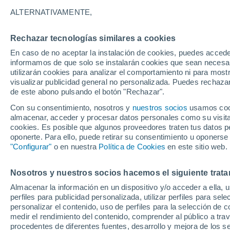
10°
ALTERNATIVAMENTE,
Rechazar tecnologías similares a cookies
Menguant
En caso de no aceptar la instalación de cookies, puedes accede
Iluminada
Sensación de 8°
informamos de que solo se instalarán cookies que sean necesari
utilizarán cookies para analizar el comportamiento ni para most
visualizar publicidad general no personalizada. Puedes rechazar
de este abono pulsando el botón "Rechazar".
Tiempo 1 - 7 días
Mapa de nubosidad
Satélites
M
Con su consentimiento, nosotros y
nuestros socios
usamos cooki
almacenar, acceder y procesar datos personales como su visita e
cookies. Es posible que algunos proveedores traten tus datos pe
oponerte. Para ello, puede retirar su consentimiento u oponerse
Mañana
Martes
M
Hoy
"Configurar"
o en nuestra
Política de Cookies
en este sitio web.
10 Ago
11 Ago
9 Ago
Nosotros y nuestros socios hacemos el siguiente trata
Almacenar la información en un dispositivo y/o acceder a ella, 
80%
perfiles para publicidad personalizada, utilizar perfiles para sele
7.2 mm
personalizar el contenido, uso de perfiles para la selección de c
17°
/
10°
16°
/
12°
20°
/
9°
medir el rendimiento del contenido, comprender al público a tra
procedentes de diferentes fuentes, desarrollo y mejora de los se