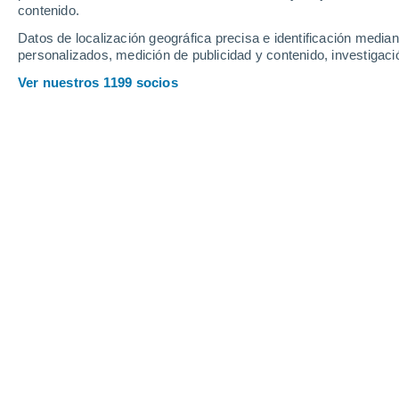
contenido.
18
-
36
km/h
14
-
29
km/h
13
17
-
33
km/h
Datos de localización geográfica precisa e identificación mediant
personalizados, medición de publicidad y contenido, investigació
Tiempo en Hohenau hoy
, 9 de agosto
Ver nuestros 1199 socios
Cielo despejad
10°
06:00
Sensación T.
8°
Soleado
10°
07:00
Sensación T.
8°
Soleado
10°
08:00
Sensación T.
10°
Soleado
12°
09:00
Sensación T.
12°
Nubes y claros
16°
11:00
Sensación T.
16°