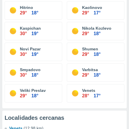
Hitrino
Kaolinovo
29°
18°
29°
17°
Kaspichan
Nikola Kozlevo
30°
19°
29°
18°
Novi Pazar
Shumen
30°
19°
29°
18°
Smyadovo
Varbitsa
30°
18°
29°
18°
Veliki Preslav
Venets
29°
18°
28°
17°
Localidades cercanas
Venets
(12.98 km)