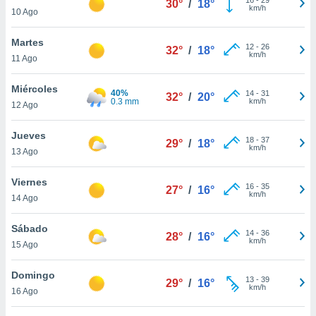
30°
/
18°
ublicidad y
km/h
10 Ago
do en
Martes
 mismo.
12
-
26
32°
/
18°
km/h
sultar más
11 Ago
 en nuestra
 Cookies
y
Miércoles
40%
14
-
31
32°
/
20°
ualquier
0.3 mm
km/h
12 Ago
ento
Jueves
 botón
18
-
37
29°
/
18°
km/h
13 Ago
ación de
kies
 disponible
Viernes
16
-
35
27°
/
16°
e nuestra
km/h
14 Ago
.
Sábado
IVAMENTE,
14
-
36
28°
/
16°
km/h
15 Ago
as
Domingo
13
-
39
29°
/
16°
 a cookies
km/h
16 Ago
 no aceptar