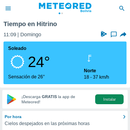
Tiempo en Hitrino
privacidad
11:09
Domingo
...
o de
com.bo) ha
Soleado
ado por
24°
es para
ue la
 que se
Norte
e calidad.
Sensación de 26°
18
37 km/h
eder a este
ediante las
opciones:
¡Descarga
GRATIS
la app de
Instalar
ookies y
Meteored!
e forma
Por hora
d digital
Cielos despejados en las próximas horas
ada, basada