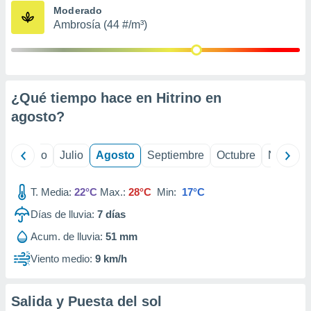
ados con el
Moderado
 seleccionar
Ambrosía (44 #/m³)
o.
calización
precisa e
ión mediante
¿Qué tiempo hace en Hitrino en
, publicidad
agosto
?
dos,
 publicidad
,
yo
Junio
Julio
Agosto
Septiembre
Octubre
Noviemb
ón de
 desarrollo
T. Media:
22°C
Max.:
28°C
Min:
17°C
s.
Días de lluvia:
7
días
tros 1199
ios
Acum. de lluvia:
51 mm
Viento medio:
9 km/h
Salida y Puesta del sol