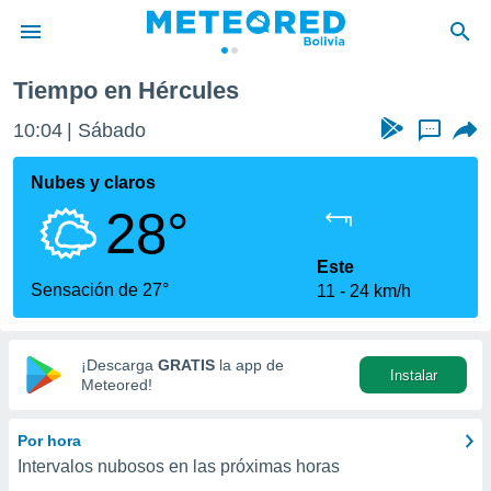
Tiempo en Hércules
privacidad
10:04
Sábado
...
o de
com.bo) ha
Nubes y claros
ado por
28°
es para
ue la
 que se
Este
e calidad.
Sensación de 27°
11
24 km/h
eder a este
ediante las
opciones:
¡Descarga
GRATIS
la app de
Instalar
ookies y
Meteored!
e forma
Por hora
d digital
Intervalos nubosos en las próximas horas
ada, basada