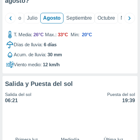
agosto
?
ados con el
 seleccionar
o.
yo
Junio
Julio
Agosto
Septiembre
Octubre
Noviemb
calización
precisa e
ión mediante
T. Media:
26°C
Max.:
33°C
Min:
20°C
Días de lluvia:
6
días
, publicidad
Acum. de lluvia:
30 mm
dos,
 publicidad
Viento medio:
12 km/h
,
ón de
 desarrollo
Salida y Puesta del sol
s.
Salida del sol
Puesta del sol
tros 1199
06:21
19:39
ios
Primera luz
Mediodía
Última luz