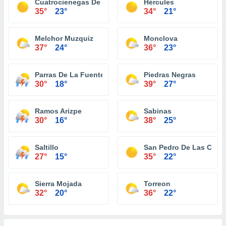
Cuatrocienegas De Carranza
Hércules
35°
23°
34°
21°
Melchor Muzquiz
Monclova
37°
24°
36°
23°
Parras De La Fuente
Piedras Negras
30°
18°
39°
27°
Ramos Arizpe
Sabinas
30°
16°
38°
25°
Saltillo
San Pedro De Las Colo
27°
15°
35°
22°
Sierra Mojada
Torreon
32°
20°
36°
22°