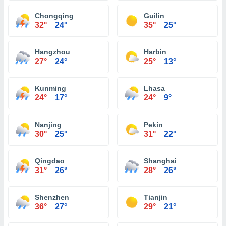
Chongqing
Guilin
32°
24°
35°
25°
Hangzhou
Harbin
27°
24°
25°
13°
Kunming
Lhasa
24°
17°
24°
9°
Nanjing
Pekín
30°
25°
31°
22°
Qingdao
Shanghai
31°
26°
28°
26°
Shenzhen
Tianjin
36°
27°
29°
21°