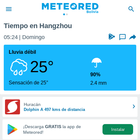
Tiempo en Hangzhou
privacidad
05:24
Domingo
...
o de
com.bo) ha
Lluvia débil
ado por
25°
es para
ue la
 que se
90%
e calidad.
Sensación de 25°
2.4 mm
eder a este
ediante las
opciones:
Huracán
Dolphin A 497 kms de distancia
ookies y
e forma
¡Descarga
GRATIS
la app de
Instalar
d digital
Meteored!
ada, basada