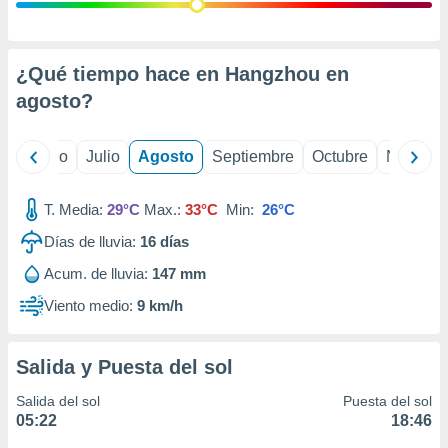
ados con el
 seleccionar
o.
calización
¿Qué tiempo hace en Hangzhou en
precisa e
agosto
?
ión mediante
, publicidad
yo
Junio
Julio
Agosto
Septiembre
Octubre
Noviemb
dos,
 publicidad
T. Media:
29°C
Max.:
33°C
Min:
26°C
,
Días de lluvia:
16
días
ón de
 desarrollo
Acum. de lluvia:
147 mm
s.
Viento medio:
9 km/h
tros 1199
ios
Salida y Puesta del sol
Salida del sol
Puesta del sol
05:22
18:46