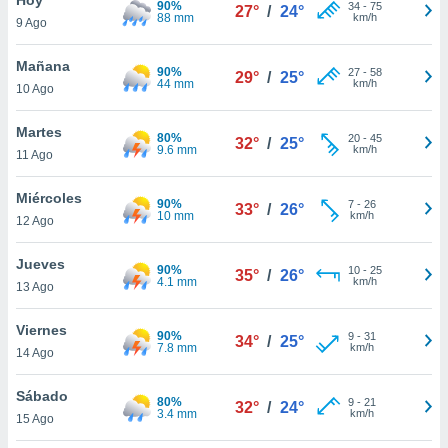
90%
ublicidad y
34
-
75
27°
/
24°
88 mm
km/h
9 Ago
do en
 mismo.
Mañana
90%
27
-
58
29°
/
25°
sultar más
44 mm
km/h
10 Ago
 en nuestra
 Cookies
y
Martes
80%
20
-
45
ualquier
32°
/
25°
9.6 mm
km/h
11 Ago
ento
 botón
Miércoles
90%
7
-
26
33°
/
26°
ación de
10 mm
km/h
12 Ago
kies
 disponible
Jueves
90%
10
-
25
e nuestra
35°
/
26°
4.1 mm
km/h
13 Ago
.
Viernes
IVAMENTE,
90%
9
-
31
34°
/
25°
7.8 mm
km/h
14 Ago
as
Sábado
80%
9
-
21
32°
/
24°
 a cookies
3.4 mm
km/h
15 Ago
 no aceptar