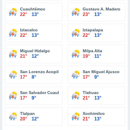
Cuauhtémoc
Gustavo A. Madero
22°
13°
23°
13°
Iztacalco
Iztapalapa
22°
13°
22°
13°
Miguel Hidalgo
Milpa Alta
21°
12°
19°
11°
San Lorenzo Acopilco
San Miguel Ajusco
17°
8°
17°
9°
San Salvador Cuauhtenco
Tlahuac
17°
9°
21°
13°
Tlalpan
Xochimilco
20°
12°
21°
13°