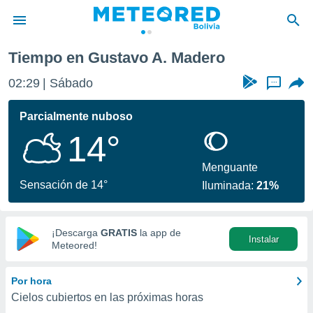
Tiempo en Gustavo A. Madero
privacidad
02:29
Sábado
...
o de
com.bo) ha
Parcialmente nuboso
ado por
14°
es para
ue la
 que se
Menguante
e calidad.
Sensación de 14°
Iluminada:
21%
eder a este
ediante las
opciones:
¡Descarga
GRATIS
la app de
Instalar
ookies y
Meteored!
e forma
Por hora
d digital
Cielos cubiertos en las próximas horas
ada, basada