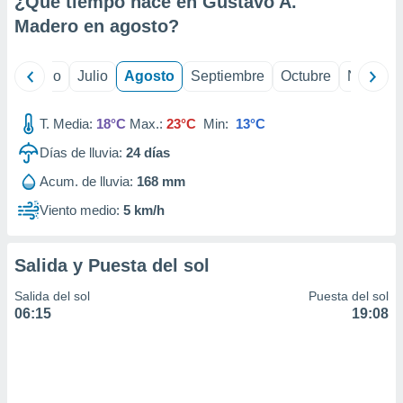
¿Qué tiempo hace en Gustavo A.
ados con el
 seleccionar
Madero en
agosto
?
o.
calización
yo
Junio
Julio
Agosto
Septiembre
Octubre
Noviemb
precisa e
ión mediante
T. Media:
18°C
Max.:
23°C
Min:
13°C
, publicidad
Días de lluvia:
24
días
dos,
Acum. de lluvia:
168 mm
 publicidad
,
Viento medio:
5 km/h
ón de
 desarrollo
s.
Salida y Puesta del sol
tros 1199
Salida del sol
Puesta del sol
ios
06:15
19:08