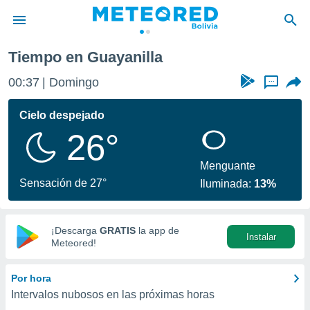
Tiempo en Guayanilla
privacidad
00:37
Domingo
...
o de
com.bo) ha
Cielo despejado
ado por
26°
es para
ue la
 que se
Menguante
e calidad.
Sensación de 27°
Iluminada:
13%
eder a este
ediante las
opciones:
¡Descarga
GRATIS
la app de
Instalar
ookies y
Meteored!
e forma
Por hora
d digital
Intervalos nubosos en las próximas horas
ada, basada