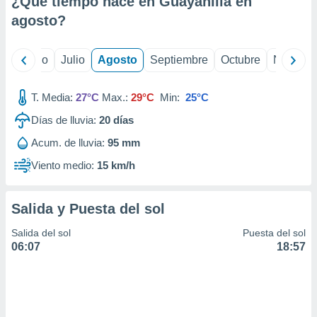
¿Qué tiempo hace en Guayanilla en
ados con el
 seleccionar
agosto
?
o.
calización
yo
Junio
Julio
Agosto
Septiembre
Octubre
Noviemb
precisa e
ión mediante
T. Media:
27°C
Max.:
29°C
Min:
25°C
, publicidad
Días de lluvia:
20
días
dos,
Acum. de lluvia:
95 mm
 publicidad
,
Viento medio:
15 km/h
ón de
 desarrollo
s.
Salida y Puesta del sol
tros 1199
Salida del sol
Puesta del sol
ios
06:07
18:57