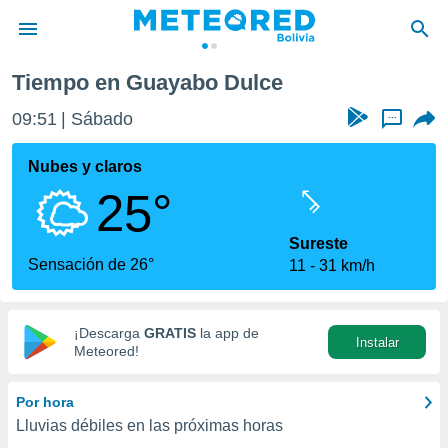
Tiempo en Guayabo Dulce
privacidad
09:51
Sábado
...
o de
com.bo) ha
Nubes y claros
ado por
25°
es para
ue la
 que se
Sureste
e calidad.
Sensación de 26°
11
31 km/h
eder a este
ediante las
opciones:
¡Descarga
GRATIS
la app de
Instalar
ookies y
Meteored!
e forma
Por hora
d digital
Lluvias débiles en las próximas horas
ada, basada