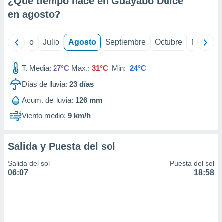
¿Qué tiempo hace en Guayabo Dulce
ados con el
 seleccionar
en
agosto
?
o.
calización
yo
Junio
Julio
Agosto
Septiembre
Octubre
Noviemb
precisa e
ión mediante
T. Media:
27°C
Max.:
31°C
Min:
24°C
, publicidad
Días de lluvia:
23
días
dos,
Acum. de lluvia:
126 mm
 publicidad
,
Viento medio:
9 km/h
ón de
 desarrollo
s.
Salida y Puesta del sol
tros 1199
Salida del sol
Puesta del sol
ios
06:07
18:58