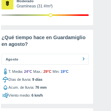
Moderado
Gramíneas (31 #/m³)
¿Qué tiempo hace en Guardamiglio
en
agosto
?
Agosto
T. Media:
24°C
Max.:
29°C
Min:
19°C
Días de lluvia:
9
días
Acum. de lluvia:
76 mm
Viento medio:
6 km/h