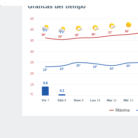
Gráficas del tiempo
45
40
38°
37°
36°
36°
36°
35°
35
30
25
25°
25°
24°
24°
23°
23°
20
0.6
15
0.1
°C
Vie
7
Sáb
8
Dom
9
Lun
10
Mar
11
Mié
12
Máxima