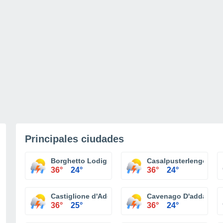
Principales ciudades
Borghetto Lodigiano
Casalpusterlengo
36°
24°
36°
24°
Castiglione d'Adda
Cavenago D'adda
36°
25°
36°
24°