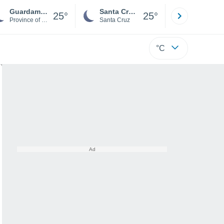
Guardamiglio
Santa Cruz de la Sierra
La Paz
25°
25°
Province of Lodi
Santa Cruz
La Paz
°C