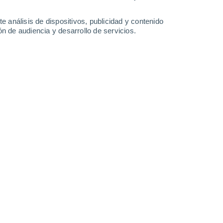
-
25
km/h
7
-
20
km/h
7
-
22
km/h
7
-
22
km/h
e análisis de dispositivos, publicidad y contenido
n de audiencia y desarrollo de servicios.
gosto
Oeste
0 Bajo
4
-
11 km/h
FPS:
no
Oeste
0 Bajo
2
-
6 km/h
FPS:
no
Suroeste
0 Bajo
3
-
6 km/h
FPS:
no
Suroeste
1 Bajo
4
-
12 km/h
FPS:
no
Noreste
5 Medio
13
-
29 km/h
FPS:
6-10