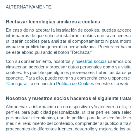
25°
ALTERNATIVAMENTE,
Rechazar tecnologías similares a cookies
Menguant
En caso de no aceptar la instalación de cookies, puedes accede
Iluminada
Sensación de 26°
informamos de que solo se instalarán cookies que sean necesari
utilizarán cookies para analizar el comportamiento ni para most
visualizar publicidad general no personalizada. Puedes rechazar
de este abono pulsando el botón "Rechazar".
Tiempo 1 - 7 días
Mapa de temperatura
Satélites
Con su consentimiento, nosotros y
nuestros socios
usamos cooki
almacenar, acceder y procesar datos personales como su visita e
cookies. Es posible que algunos proveedores traten tus datos pe
oponerte. Para ello, puede retirar su consentimiento u oponerse
Mañana
Domingo
Hoy
"Configurar"
o en nuestra
Política de Cookies
en este sitio web.
8 Ago
9 Ago
7 Ago
Nosotros y nuestros socios hacemos el siguiente trata
Almacenar la información en un dispositivo y/o acceder a ella, 
40%
60%
perfiles para publicidad personalizada, utilizar perfiles para sele
0.1 mm
0.6 mm
personalizar el contenido, uso de perfiles para la selección de c
35°
/
23°
36°
/
25°
36°
/
23°
medir el rendimiento del contenido, comprender al público a tra
procedentes de diferentes fuentes, desarrollo y mejora de los se