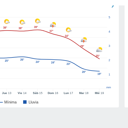
5
39°
38°
38°
37°
4
34°
3
29°
25°
26°
2
25°
24°
24°
23°
20°
19°
1
mm
Jue
13
Vie
14
Sáb
15
Dom
16
Lun
17
Mar
18
Mié
19
Mínima
Lluvia