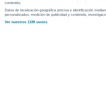
contenido.
11
-
29
km/h
9
-
22
km/h
10
14
-
32
km/h
Datos de localización geográfica precisa e identificación mediant
personalizados, medición de publicidad y contenido, investigació
Tiempo en Guardamiglio hoy
, 7 de a
Ver nuestros 1199 socios
Cielo despejado
25°
04:00
Sensación T.
26°
Cielo despejado
24°
05:00
Sensación T.
25°
Soleado
24°
06:00
Sensación T.
24°
Soleado
26°
08:00
Sensación T.
27°
Soleado
33°
11:00
Sensación T.
34°