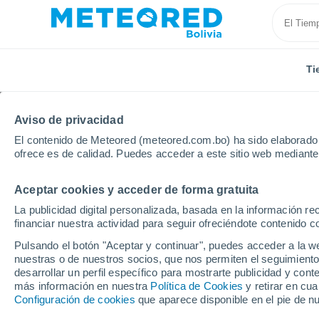
Ti
Aviso de privacidad
El contenido de Meteored (meteored.com.bo) ha sido elaborado p
ofrece es de calidad. Puedes acceder a este sitio web mediante
Aceptar cookies y acceder de forma gratuita
Inicio
Italia
Provincia de Lodi
Guardamiglio
La publicidad digital personalizada, basada en la información r
financiar nuestra actividad para seguir ofreciéndote contenido c
Tiempo en Guardamigl
Pulsando el botón "Aceptar y continuar", puedes acceder a la w
nuestras o de nuestros socios, que nos permiten el seguimiento
03:46
Viernes
desarrollar un perfil específico para mostrarte publicidad y co
más información en nuestra
Política de Cookies
y retirar en cu
Configuración de cookies
que aparece disponible en el pie de n
Cielo despejado