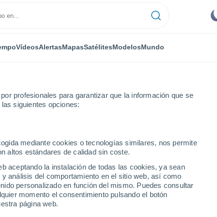
empo
Vídeos
Alertas
Mapas
Satélites
Modelos
Mundo
or profesionales para garantizar que la información que se
 las siguientes opciones:
ecogida mediante cookies o tecnologías similares, nos permite
on altos estándares de calidad sin coste.
io
eb aceptando la instalación de todas las cookies, ya sean
 y análisis del comportamiento en el sitio web, así como
...
ntenido personalizado en función del mismo. Puedes consultar
alquier momento el consentimiento pulsando el botón
Por hora
uestra página web.
Cielos despejados en las
próximas horas