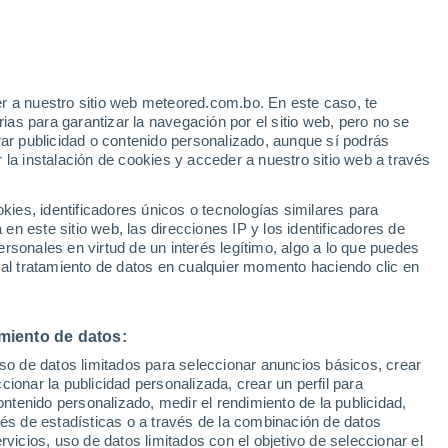
e
r a nuestro sitio web meteored.com.bo. En este caso, te
:
35%
as para garantizar la navegación por el sitio web, pero no se
rar publicidad o contenido personalizado, aunque sí podrás
 la instalación de cookies y acceder a nuestro sitio web a través
Modelos
es, identificadores únicos o tecnologías similares para
n este sitio web, las direcciones IP y los identificadores de
rsonales en virtud de un interés legítimo, algo a lo que puedes
 al tratamiento de datos en cualquier momento haciendo clic en
Lunes
Martes
Miércoles
Jueves
10 Ago
11 Ago
12 Ago
13 Ago
miento de datos:
uso de datos limitados para seleccionar anuncios básicos, crear
ccionar la publicidad personalizada, crear un perfil para
ontenido personalizado, medir el rendimiento de la publicidad,
36°
/
24°
37°
/
24°
38°
/
25°
38°
/
25°
vés de estadísticas o a través de la combinación de datos
rvicios, uso de datos limitados con el objetivo de seleccionar el