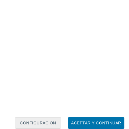
Calendario lunar
Lun
Mar
Mié
Jue
Vie
Sáb
Dom
7
8
9
10
11
12
13
14
15
16
17
18
19
20
CONFIGURACIÓN
ACEPTAR Y CONTINUAR