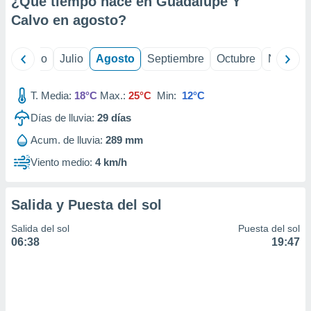
¿Qué tiempo hace en Guadalupe Y
ados con el
 seleccionar
Calvo en
agosto
?
o.
calización
yo
Junio
Julio
Agosto
Septiembre
Octubre
Noviemb
precisa e
ión mediante
T. Media:
18°C
Max.:
25°C
Min:
12°C
, publicidad
Días de lluvia:
29
días
dos,
Acum. de lluvia:
289 mm
 publicidad
,
Viento medio:
4 km/h
ón de
 desarrollo
s.
Salida y Puesta del sol
tros 1199
Salida del sol
Puesta del sol
ios
06:38
19:47