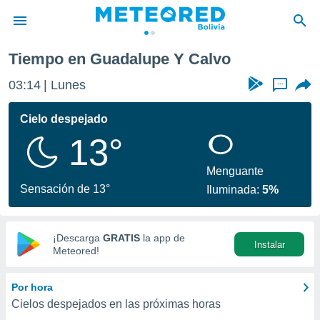
Tiempo en Guadalupe Y Calvo
privacidad
03:14
Lunes
...
o de
com.bo) ha
Cielo despejado
ado por
13°
es para
ue la
 que se
Menguante
e calidad.
Sensación de 13°
Iluminada:
5%
eder a este
ediante las
opciones:
¡Descarga
GRATIS
la app de
Instalar
ookies y
Meteored!
e forma
Por hora
d digital
Cielos despejados en las próximas horas
ada, basada