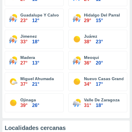
Guadalupe Y Calvo
Hidalgo Del Parral
23°
12°
29°
15°
Jimenez
Juárez
33°
18°
38°
23°
Madera
Meoqui
27°
13°
36°
20°
Miguel Ahumada
Nuevo Casas Grandes
37°
21°
34°
17°
Ojinaga
Valle De Zaragoza
39°
26°
31°
18°
Localidades cercanas