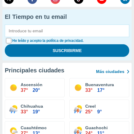
El Tiempo en tu email
He leído y acepto la política de privacidad.
Principales ciudades
Más ciudades
Ascensión
Buenaventura
37°
20°
33°
17°
Chihuahua
Creel
33°
19°
25°
9°
Cuauhtémoc
Guachochi
27°
13°
24°
11°