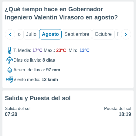
ados con el
 seleccionar
¿Qué tiempo hace en Gobernador
o.
Ingeniero Valentin Virasoro en
agosto
?
calización
precisa e
ión mediante
yo
Junio
Julio
Agosto
Septiembre
Octubre
Noviemb
, publicidad
T. Media:
17°C
Max.:
23°C
Min:
13°C
dos,
Días de lluvia:
8
días
 publicidad
,
Acum. de lluvia:
97 mm
ón de
 desarrollo
Viento medio:
12 km/h
s.
tros 1199
Salida y Puesta del sol
ios
Salida del sol
Puesta del sol
07:20
18:19