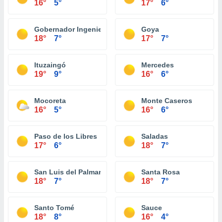
16°
5°
17°
6°
Gobernador Ingeniero Valentin Virasoro
Goya
18°
7°
17°
7°
Ituzaingó
Mercedes
19°
9°
16°
6°
Mocoreta
Monte Caseros
16°
5°
16°
6°
Paso de los Libres
Saladas
17°
6°
18°
7°
San Luis del Palmar
Santa Rosa
18°
7°
18°
7°
Santo Tomé
Sauce
18°
8°
16°
4°