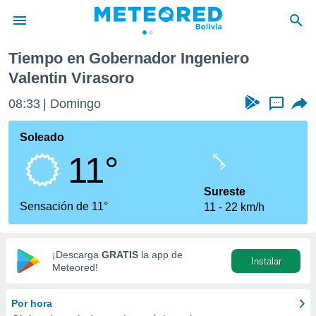
ero Valentin Virasoro
Tiempo en Gobernador Ingeniero
privacidad
Valentin Virasoro
o de
08:33
Domingo
...
com.bo) ha
ado por
Soleado
es para
ue la
11°
 que se
e calidad.
Sureste
eder a este
Sensación de 11°
ediante las
11
22 km/h
opciones:
ookies y
¡Descarga
GRATIS
la app de
e forma
Instalar
Meteored!
d digital
Por hora
ada, basada