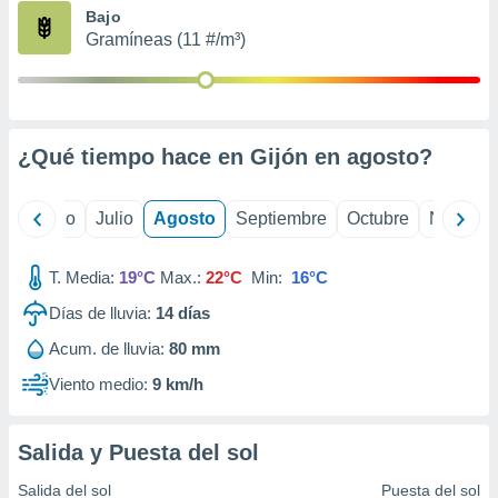
ados con el
Bajo
 seleccionar
Gramíneas (11 #/m³)
o.
calización
precisa e
ión mediante
¿Qué tiempo hace en Gijón en
agosto
?
, publicidad
dos,
yo
Junio
Julio
Agosto
Septiembre
Octubre
Noviemb
 publicidad
,
ón de
T. Media:
19°C
Max.:
22°C
Min:
16°C
 desarrollo
s.
Días de lluvia:
14
días
tros 1199
Acum. de lluvia:
80 mm
ios
Viento medio:
9 km/h
Salida y Puesta del sol
Salida del sol
Puesta del sol