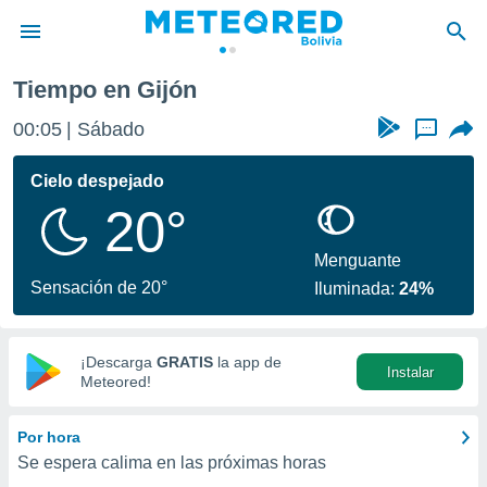
Tiempo en Gijón
privacidad
00:05
Sábado
...
o de
com.bo) ha
Cielo despejado
ado por
20°
es para
ue la
 que se
Menguante
e calidad.
Sensación de 20°
Iluminada:
24%
eder a este
ediante las
opciones:
¡Descarga
GRATIS
la app de
Instalar
ookies y
Meteored!
e forma
Por hora
d digital
Se espera calima en las próximas horas
ada, basada