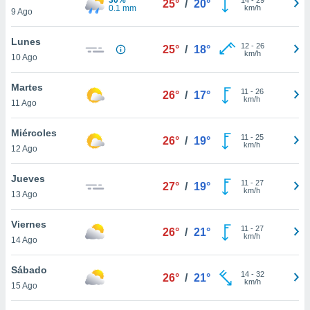
25°
/
20°
ublicidad y
0.1 mm
km/h
9 Ago
do en
Lunes
 mismo.
12
-
26
25°
/
18°
km/h
sultar más
10 Ago
 en nuestra
 Cookies
y
Martes
11
-
26
26°
/
17°
ualquier
km/h
11 Ago
ento
Miércoles
 botón
11
-
25
26°
/
19°
km/h
12 Ago
ación de
kies
 disponible
Jueves
11
-
27
27°
/
19°
e nuestra
km/h
13 Ago
.
Viernes
IVAMENTE,
11
-
27
26°
/
21°
km/h
14 Ago
as
Sábado
14
-
32
26°
/
21°
 a cookies
km/h
15 Ago
 no aceptar