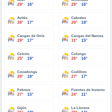
29°
16°
29°
16°
Avilés
Cabrales
28°
17°
29°
19°
Cangas de Onís
Cangas del Narcea
29°
17°
31°
15°
Celorio
Colunga
25°
19°
26°
16°
Covadonga
Cudillero
29°
18°
27°
17°
Febrero
Fuentes de Invierno
27°
15°
24°
11°
Gijón
La Llovera