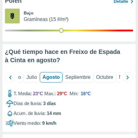
Polen
ados con el
Detalle
 seleccionar
o.
Bajo
Gramíneas (15 #/m³)
calización
precisa e
ión mediante
, publicidad
¿Qué tiempo hace en Freixo de Espada
dos,
à Cinta en
agosto
?
 publicidad
,
ón de
yo
Junio
Julio
Agosto
Septiembre
Octubre
Noviemb
 desarrollo
s.
T. Media:
23°C
Max.:
29°C
Min:
16°C
tros 1199
ios
Días de lluvia:
3
días
Acum. de lluvia:
14 mm
Viento medio:
9 km/h