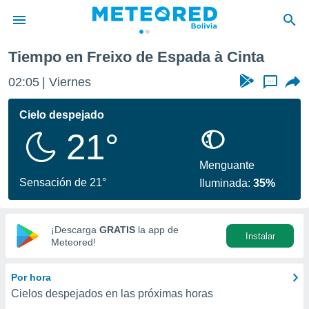
nta
Tiempo en Freixo de Espada à Cinta
privacidad
02:05
Viernes
...
o de
com.bo) ha
Cielo despejado
ado por
21°
es para
ue la
 que se
Menguante
e calidad.
Sensación de 21°
Iluminada:
35%
eder a este
ediante las
opciones:
¡Descarga
GRATIS
la app de
Instalar
ookies y
Meteored!
e forma
Por hora
d digital
Cielos despejados en las próximas horas
ada, basada