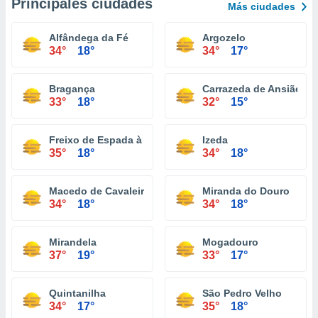
Principales ciudades
Más ciudades
Alfândega da Fé
Argozelo
34°
18°
34°
17°
Bragança
Carrazeda de Ansiães
33°
18°
32°
15°
Freixo de Espada à Cinta
Izeda
35°
18°
34°
18°
Macedo de Cavaleiros
Miranda do Douro
34°
18°
34°
18°
Mirandela
Mogadouro
37°
19°
33°
17°
Quintanilha
São Pedro Velho
34°
17°
35°
18°