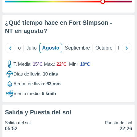
ados con el
 seleccionar
o.
calización
¿Qué tiempo hace en Fort Simpson -
precisa e
NT en
agosto
?
ión mediante
, publicidad
yo
Junio
Julio
Agosto
Septiembre
Octubre
Noviemb
dos,
 publicidad
T. Media:
15°C
Max.:
22°C
Min:
10°C
,
Días de lluvia:
10
días
ón de
 desarrollo
Acum. de lluvia:
63 mm
s.
Viento medio:
9 km/h
tros 1199
ios
Salida y Puesta del sol
Salida del sol
Puesta del sol
05:52
22:26