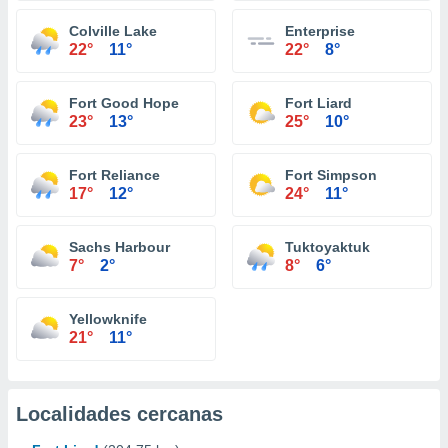
Colville Lake
Enterprise
22°
11°
22°
8°
Fort Good Hope
Fort Liard
23°
13°
25°
10°
Fort Reliance
Fort Simpson
17°
12°
24°
11°
Sachs Harbour
Tuktoyaktuk
7°
2°
8°
6°
Yellowknife
21°
11°
Localidades cercanas