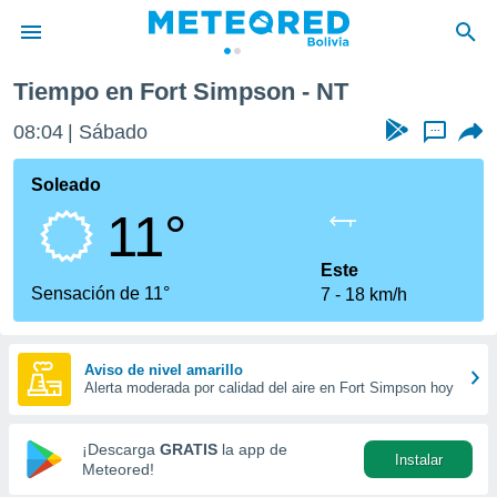
Tiempo en Fort Simpson - NT
privacidad
08:04
Sábado
...
o de
com.bo) ha
Soleado
ado por
11°
es para
ue la
 que se
Este
e calidad.
Sensación de 11°
7
18 km/h
eder a este
ediante las
opciones:
Aviso de nivel amarillo
Alerta moderada por calidad del aire en Fort Simpson hoy
ookies y
e forma
¡Descarga
GRATIS
la app de
Instalar
d digital
Meteored!
ada, basada