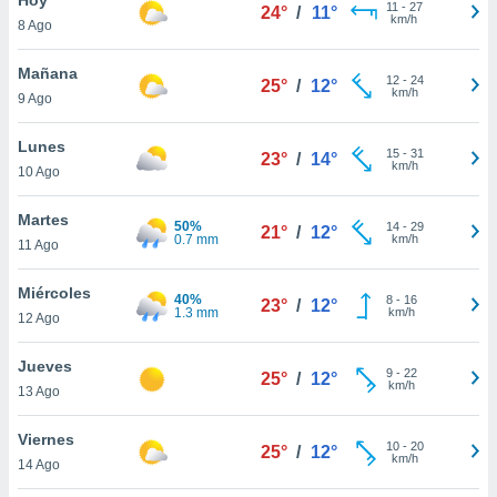
ublicidad y
11
-
27
24°
/
11°
km/h
8 Ago
do en
 mismo.
Mañana
12
-
24
25°
/
12°
sultar más
km/h
9 Ago
 en nuestra
 Cookies
y
Lunes
15
-
31
ualquier
23°
/
14°
km/h
10 Ago
ento
 botón
Martes
50%
14
-
29
21°
/
12°
ación de
0.7 mm
km/h
11 Ago
kies
 disponible
Miércoles
40%
8
-
16
e nuestra
23°
/
12°
1.3 mm
km/h
12 Ago
.
Jueves
IVAMENTE,
9
-
22
25°
/
12°
km/h
13 Ago
as
Viernes
10
-
20
25°
/
12°
 a cookies
km/h
14 Ago
 no aceptar