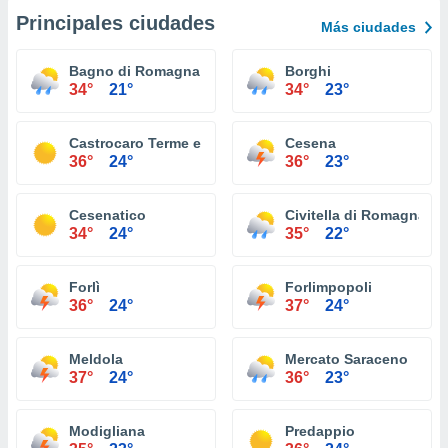
Principales ciudades
Más ciudades
Bagno di Romagna
Borghi
34°
21°
34°
23°
Castrocaro Terme e Terra del Sole
Cesena
36°
24°
36°
23°
Cesenatico
Civitella di Romagna
34°
24°
35°
22°
Forlì
Forlimpopoli
36°
24°
37°
24°
Meldola
Mercato Saraceno
37°
24°
36°
23°
Modigliana
Predappio