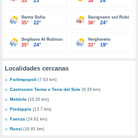
35°
23°
36°
24°
Santa Sofia
Savignano sul Rubicon
35°
22°
36°
24°
Sogliano Al Rubicone
Verghereto
35°
24°
32°
19°
Localidades cercanas
Forlimpopoli
(7.63 km)
Castrocaro Terme e Terra del Sole
(9.33 km)
Meldola
(10.25 km)
Predappio
(13.7 km)
Faenza
(14.61 km)
Russi
(16.81 km)