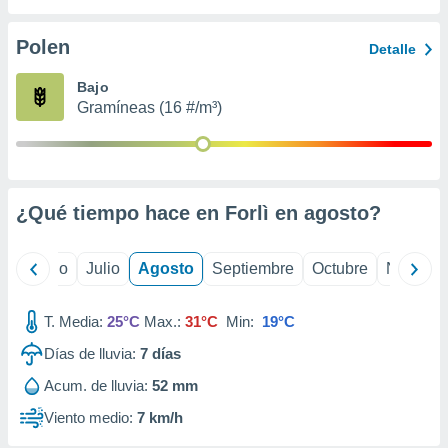
ados con el
 seleccionar
o.
Polen
Detalle
calización
Bajo
precisa e
Gramíneas (16 #/m³)
ión mediante
, publicidad
dos,
 publicidad
¿Qué tiempo hace en Forlì en
agosto
?
,
ón de
 desarrollo
yo
Junio
Julio
Agosto
Septiembre
Octubre
Noviemb
s.
tros 1199
T. Media:
25°C
Max.:
31°C
Min:
19°C
ios
Días de lluvia:
7
días
Acum. de lluvia:
52 mm
Viento medio:
7 km/h