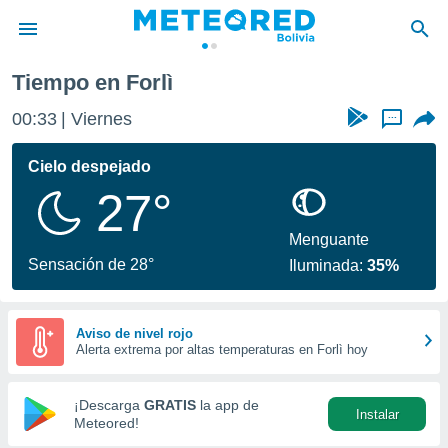
Tiempo en Forlì
privacidad
00:33
Viernes
...
o de
com.bo) ha
Cielo despejado
ado por
27°
es para
ue la
 que se
Menguante
e calidad.
Sensación de 28°
Iluminada:
35%
eder a este
ediante las
opciones:
Aviso de nivel rojo
Alerta extrema por altas temperaturas en Forlì hoy
ookies y
e forma
¡Descarga
GRATIS
la app de
Instalar
d digital
Meteored!
ada, basada