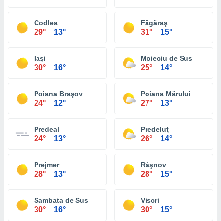
Codlea
Făgăraş
29°
13°
31°
15°
Iaşi
Moieciu de Sus
30°
16°
25°
14°
Poiana Braşov
Poiana Mărului
24°
12°
27°
13°
Predeal
Predeluţ
24°
13°
26°
14°
Prejmer
Râşnov
28°
13°
28°
15°
Sambata de Sus
Viscri
30°
16°
30°
15°