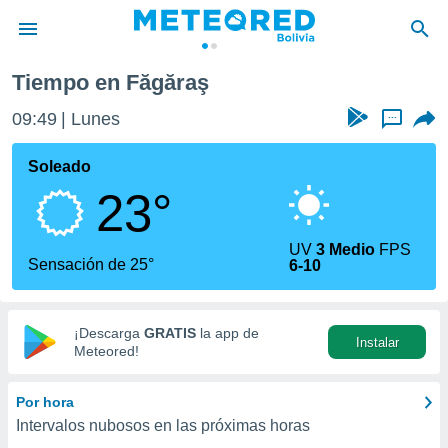
Tiempo en Făgăraş
privacidad
09:49
Lunes
...
o de
com.bo) ha
Soleado
ado por
23°
es para
ue la
 que se
UV
3 Medio
FPS
e calidad.
Sensación de 25°
6-10
eder a este
ediante las
opciones:
¡Descarga
GRATIS
la app de
Instalar
ookies y
Meteored!
e forma
Por hora
d digital
Intervalos nubosos en las próximas horas
ada, basada