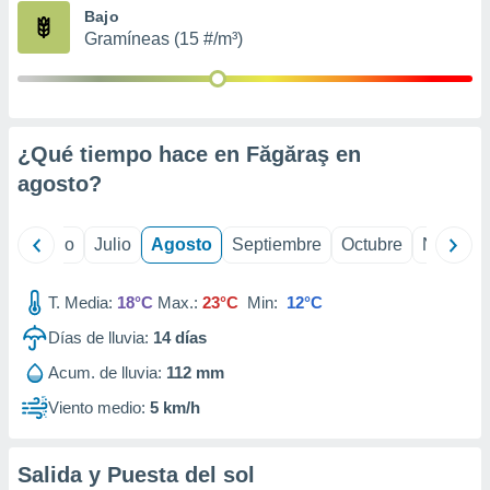
ados con el
Bajo
 seleccionar
Gramíneas (15 #/m³)
o.
calización
precisa e
ión mediante
¿Qué tiempo hace en Făgăraş en
, publicidad
agosto
?
dos,
 publicidad
,
yo
Junio
Julio
Agosto
Septiembre
Octubre
Noviemb
ón de
 desarrollo
T. Media:
18°C
Max.:
23°C
Min:
12°C
s.
Días de lluvia:
14
días
tros 1199
ios
Acum. de lluvia:
112 mm
Viento medio:
5 km/h
Salida y Puesta del sol