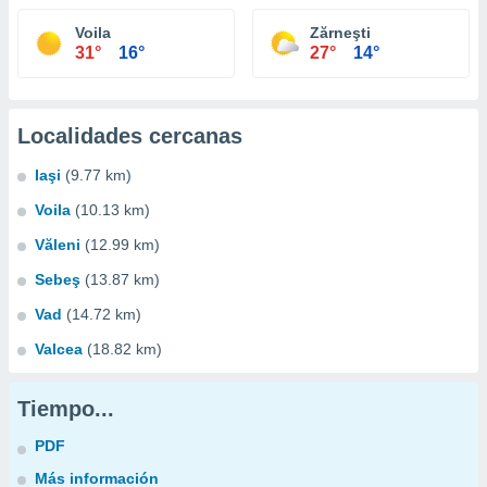
Voila
Zărneşti
31°
16°
27°
14°
Localidades cercanas
Iaşi
(9.77 km)
Voila
(10.13 km)
Văleni
(12.99 km)
Sebeş
(13.87 km)
Vad
(14.72 km)
Valcea
(18.82 km)
Tiempo...
PDF
Más información