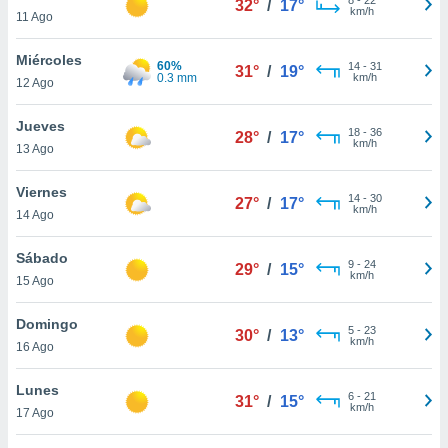
32°
/
17°
ublicidad y
km/h
11 Ago
do en
Miércoles
 mismo.
60%
14
-
31
31°
/
19°
0.3 mm
km/h
sultar más
12 Ago
 en nuestra
 Cookies
y
Jueves
18
-
36
28°
/
17°
ualquier
km/h
13 Ago
ento
Viernes
 botón
14
-
30
27°
/
17°
km/h
14 Ago
ación de
kies
 disponible
Sábado
9
-
24
29°
/
15°
e nuestra
km/h
15 Ago
.
Domingo
IVAMENTE,
5
-
23
30°
/
13°
km/h
16 Ago
as
Lunes
6
-
21
31°
/
15°
 a cookies
km/h
17 Ago
 no aceptar