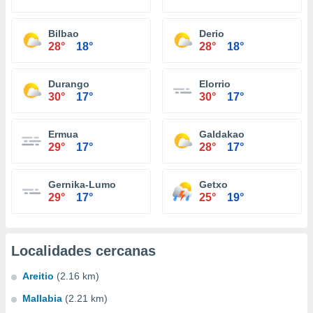
Bilbao
Derio
28°
18°
28°
18°
Durango
Elorrio
30°
17°
30°
17°
Ermua
Galdakao
29°
17°
28°
17°
Gernika-Lumo
Getxo
29°
17°
25°
19°
Localidades cercanas
Areitio
(2.16 km)
Mallabia
(2.21 km)