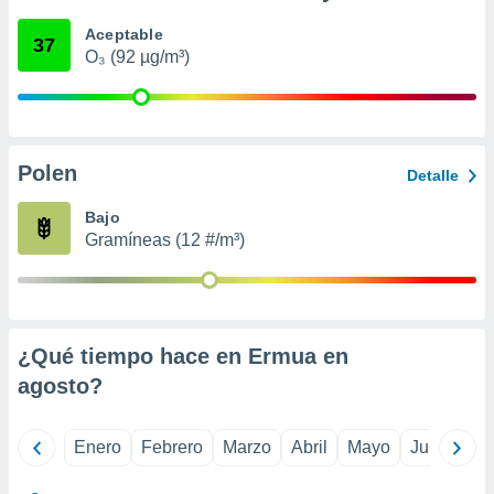
retirar su
Aceptable
ento u
37
O₃ (92 µg/m³)
 de datos
er momento
ic en
o en
Polen
Detalle
 Cookies
en
eb.
Bajo
Gramíneas (12 #/m³)
y
socios
el
to de
¿Qué tiempo hace en Ermua en
la
agosto
?
 en un
 y/o acceder
 de datos
Enero
Febrero
Marzo
Abril
Mayo
Junio
Ju
ara
 anuncios