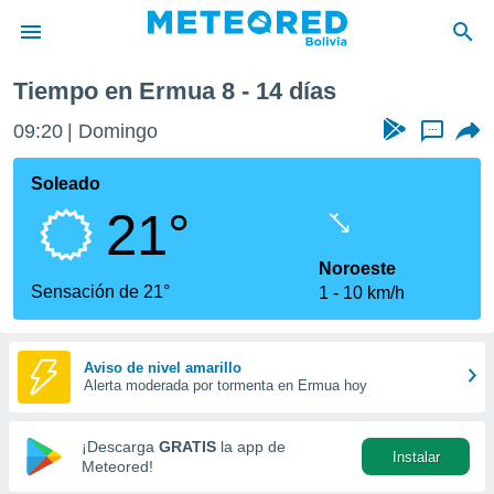
 semana
Tiempo en Ermua 8 - 14 días
privacidad
09:20
Domingo
...
o de
com.bo) ha
Soleado
ado por
21°
es para
ue la
 que se
Noroeste
e calidad.
Sensación de 21°
1
10 km/h
eder a este
ediante las
opciones:
Aviso de nivel amarillo
Alerta moderada por tormenta en Ermua hoy
ookies y
e forma
¡Descarga
GRATIS
la app de
Instalar
d digital
Meteored!
ada, basada