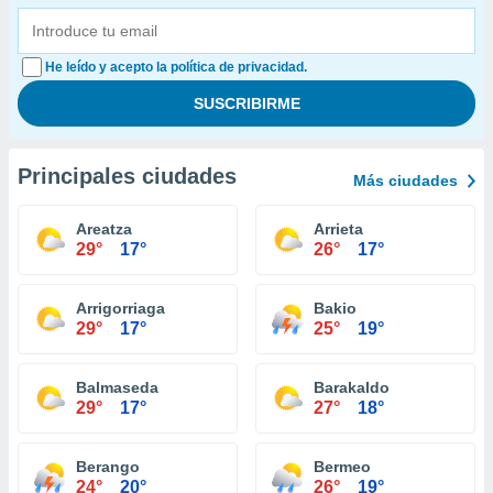
He leído y acepto la política de privacidad.
Principales ciudades
Más ciudades
Areatza
Arrieta
29°
17°
26°
17°
Arrigorriaga
Bakio
29°
17°
25°
19°
Balmaseda
Barakaldo
29°
17°
27°
18°
Berango
Bermeo
24°
20°
26°
19°