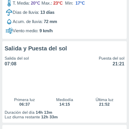
T. Media:
20°C
Max.:
23°C
Min:
17°C
ar perfiles
idad
Días de lluvia:
13
días
a, utilizar
a
Acum. de lluvia:
72 mm
 la
Viento medio:
9 km/h
da, crear un
personalizar
o, uso de
Salida y Puesta del sol
a la
Salida del sol
Puesta del sol
e contenido
07:08
21:21
do, medir el
 de la
medir el
 del
 comprender
 través de
s o a través
Primera luz
Mediodía
Última luz
nación de
06:37
14:15
21:52
edentes de
Duración del día
14h 13m
fuentes,
Luz diurna restante
12h 33m
y mejora de
os, uso de