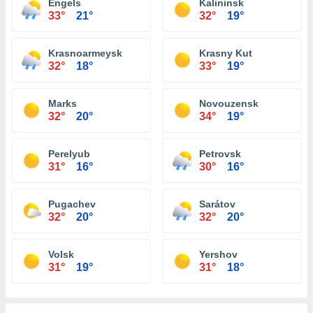
Engels
Kalininsk
33°
21°
32°
19°
Krasnoarmeysk
Krasny Kut
32°
18°
33°
19°
Marks
Novouzensk
32°
20°
34°
19°
Perelyub
Petrovsk
31°
16°
30°
16°
Pugachev
Sarátov
32°
20°
32°
20°
Volsk
Yershov
31°
19°
31°
18°