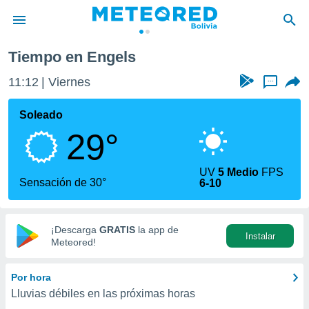
Tiempo en Engels
privacidad
11:12
Viernes
...
o de
com.bo) ha
Soleado
ado por
29°
es para
ue la
 que se
UV
5 Medio
FPS
e calidad.
Sensación de 30°
6-10
eder a este
ediante las
opciones:
¡Descarga
GRATIS
la app de
Instalar
ookies y
Meteored!
e forma
Por hora
d digital
Lluvias débiles en las próximas horas
ada, basada