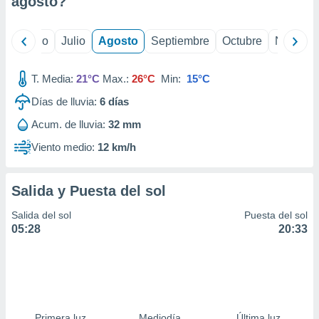
agosto
?
ados con el
 seleccionar
o.
yo
Junio
Julio
Agosto
Septiembre
Octubre
Noviemb
calización
precisa e
ión mediante
T. Media:
21°C
Max.:
26°C
Min:
15°C
Días de lluvia:
6
días
, publicidad
Acum. de lluvia:
32 mm
dos,
 publicidad
Viento medio:
12 km/h
,
ón de
 desarrollo
Salida y Puesta del sol
s.
Salida del sol
Puesta del sol
tros 1199
05:28
20:33
ios
Primera luz
Mediodía
Última luz