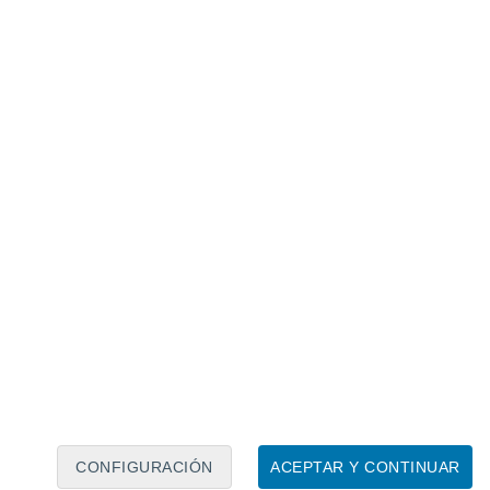
Calendario lunar
Lun
Mar
Mié
Jue
Vie
Sáb
Dom
8
9
10
11
12
13
14
15
16
17
18
19
20
21
CONFIGURACIÓN
ACEPTAR Y CONTINUAR
6