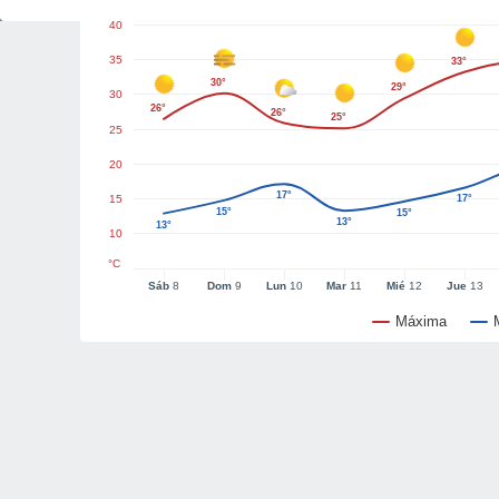
40
35
33°
30°
29°
30
26°
26°
25°
25
20
17°
15
17°
15°
15°
13°
13°
10
°C
Sáb
8
Dom
9
Lun
10
Mar
11
Mié
12
Jue
13
Máxima