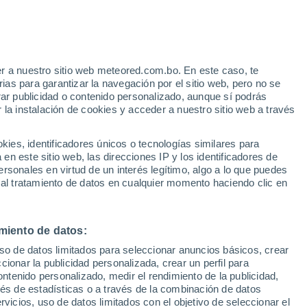
Aviso de nivel amarillo
Alerta moderada por altas
temperaturas en Elsene hoy
r a nuestro sitio web meteored.com.bo. En este caso, te
h
as para garantizar la navegación por el sitio web, pero no se
rar publicidad o contenido personalizado, aunque sí podrás
 la instalación de cookies y acceder a nuestro sitio web a través
odelos
es, identificadores únicos o tecnologías similares para
n este sitio web, las direcciones IP y los identificadores de
rsonales en virtud de un interés legítimo, algo a lo que puedes
 al tratamiento de datos en cualquier momento haciendo clic en
Martes
Miércoles
Jueves
Viernes
11 Ago
12 Ago
13 Ago
14 Ago
miento de datos:
uso de datos limitados para seleccionar anuncios básicos, crear
ccionar la publicidad personalizada, crear un perfil para
ontenido personalizado, medir el rendimiento de la publicidad,
25°
/
13°
29°
/
15°
33°
/
17°
35°
/
19°
vés de estadísticas o a través de la combinación de datos
rvicios, uso de datos limitados con el objetivo de seleccionar el