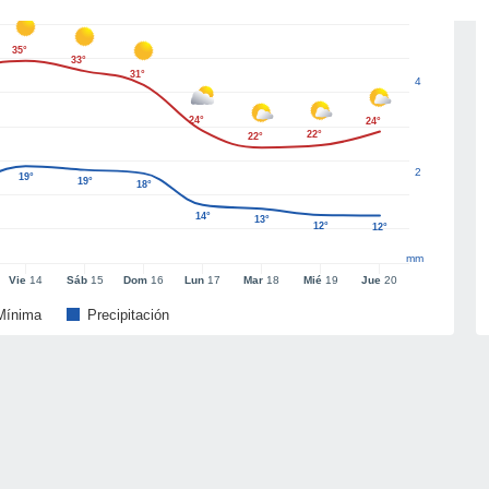
35°
33°
31°
4
24°
24°
22°
22°
2
19°
19°
18°
14°
13°
12°
12°
mm
Vie
14
Sáb
15
Dom
16
Lun
17
Mar
18
Mié
19
Jue
20
Mínima
Precipitación