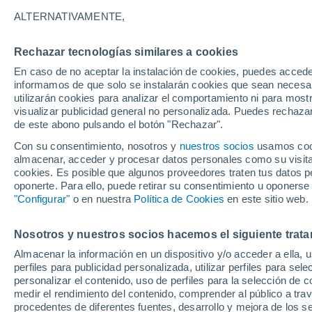
26°
ALTERNATIVAMENTE,
Rechazar tecnologías similares a cookies
Este
En caso de no aceptar la instalación de cookies, puedes accede
Sensación de 26°
7
-
23 km/
informamos de que solo se instalarán cookies que sean necesari
utilizarán cookies para analizar el comportamiento ni para most
visualizar publicidad general no personalizada. Puedes rechazar
de este abono pulsando el botón "Rechazar".
Tiempo 1 - 7 días
Mapa de nubosidad
Satélites
M
Con su consentimiento, nosotros y
nuestros socios
usamos cooki
almacenar, acceder y procesar datos personales como su visita e
cookies. Es posible que algunos proveedores traten tus datos pe
oponerte. Para ello, puede retirar su consentimiento u oponerse
Mañana
Lunes
Hoy
"Configurar"
o en nuestra
Política de Cookies
en este sitio web.
9 Ago
10 Ago
8 Ago
Nosotros y nuestros socios hacemos el siguiente trata
Almacenar la información en un dispositivo y/o acceder a ella, 
perfiles para publicidad personalizada, utilizar perfiles para sele
personalizar el contenido, uso de perfiles para la selección de c
30°
/
15°
26°
/
17°
26°
/
13°
medir el rendimiento del contenido, comprender al público a tra
procedentes de diferentes fuentes, desarrollo y mejora de los se