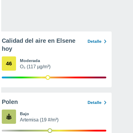
Calidad del aire en Elsene
Detalle
hoy
Moderada
46
O₃ (117 µg/m³)
Polen
Detalle
Bajo
Artemisa (19 #/m³)