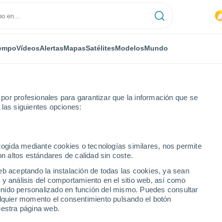
empo
Vídeos
Alertas
Mapas
Satélites
Modelos
Mundo
or profesionales para garantizar que la información que se
 las siguientes opciones:
e
ecogida mediante cookies o tecnologías similares, nos permite
on altos estándares de calidad sin coste.
eb aceptando la instalación de todas las cookies, ya sean
 y análisis del comportamiento en el sitio web, así como
...
ntenido personalizado en función del mismo. Puedes consultar
alquier momento el consentimiento pulsando el botón
Por hora
uestra página web.
Cielos despejados en las
próximas horas