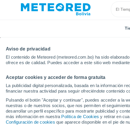
Ti
Aviso de privacidad
El contenido de Meteored (meteored.com.bo) ha sido elaborado p
ofrece es de calidad. Puedes acceder a este sitio web mediante
Aceptar cookies y acceder de forma gratuita
Inicio
Bélgica
Región de Bruselas Capital
Elsen
La publicidad digital personalizada, basada en la información r
financiar nuestra actividad para seguir ofreciéndote contenido c
Tiempo en Elsene
Pulsando el botón "Aceptar y continuar", puedes acceder a la w
nuestras o de nuestros socios, que nos permiten el seguimiento
17:41
Sábado
desarrollar un perfil específico para mostrarte publicidad y co
más información en nuestra
Política de Cookies
y retirar en cu
Configuración de cookies
que aparece disponible en el pie de n
Nubes y claros