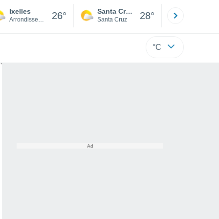
Ixelles
Santa Cruz de la Sierra
La Paz
26°
28°
Arrondissement Brussel-Hoofdstad
Santa Cruz
La Paz
°C