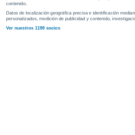
contenido.
10
-
28
km/h
15
-
37
km/h
15
11
-
31
km/h
Datos de localización geográfica precisa e identificación mediant
personalizados, medición de publicidad y contenido, investigació
Tiempo en Elsene hoy
, 8 de agosto
Ver nuestros 1199 socios
Nubes y claros
26°
17:00
Sensación T.
26
Nubes y claros
26°
18:00
Sensación T.
26
Soleado
26°
19:00
Sensación T.
26
Soleado
25°
20:00
Sensación T.
26
Soleado
23°
21:00
Sensación T.
25