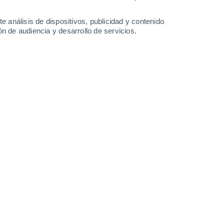
-
35
km/h
13
-
35
km/h
11
-
24
km/h
9
-
29
km/h
e análisis de dispositivos, publicidad y contenido
n de audiencia y desarrollo de servicios.
Este
3 Medio
°
8
-
24 km/h
FPS:
6-10
Este
2 Bajo
°
7
-
23 km/h
FPS:
no
Este
1 Bajo
°
6
-
21 km/h
FPS:
no
Este
0 Bajo
°
5
-
17 km/h
FPS:
no
Este
0 Bajo
°
4
-
13 km/h
FPS:
no