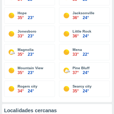
Hope
Jacksonville
35°
23°
36°
24°
Jonesboro
Little Rock
33°
23°
36°
24°
Magnolia
Mena
35°
23°
33°
22°
Mountain View
Pine Bluff
35°
23°
37°
24°
Rogers city
Searcy city
34°
24°
35°
24°
Localidades cercanas