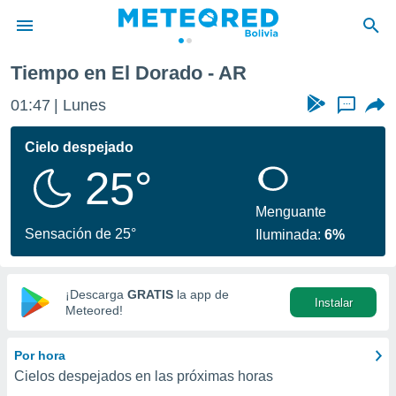
Tiempo en El Dorado - AR
privacidad
01:47
Lunes
...
o de
com.bo) ha
Cielo despejado
ado por
25°
es para
ue la
 que se
Menguante
e calidad.
Sensación de 25°
Iluminada:
6%
eder a este
ediante las
opciones:
¡Descarga
GRATIS
la app de
Instalar
ookies y
Meteored!
e forma
Por hora
d digital
Cielos despejados en las próximas horas
ada, basada