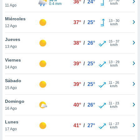
36°
/
24°
ublicidad y
0.4 mm
km/h
11 Ago
do en
Miércoles
 mismo.
13
-
30
37°
/
25°
km/h
sultar más
12 Ago
 en nuestra
 Cookies
y
Jueves
15
-
37
38°
/
26°
ualquier
km/h
13 Ago
ento
Viernes
 botón
13
-
29
39°
/
25°
km/h
14 Ago
ación de
kies
 disponible
Sábado
11
-
26
39°
/
25°
e nuestra
km/h
15 Ago
.
Domingo
IVAMENTE,
11
-
23
40°
/
26°
km/h
16 Ago
as
Lunes
11
-
27
41°
/
27°
 a cookies
km/h
17 Ago
 no aceptar