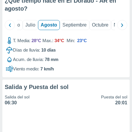
¿Qué tiempo hace en El Dorado - AR en
ados con el
 seleccionar
agosto
?
o.
calización
yo
Junio
Julio
Agosto
Septiembre
Octubre
Noviemb
precisa e
ión mediante
T. Media:
28°C
Max.:
34°C
Min:
23°C
, publicidad
Días de lluvia:
10
días
dos,
Acum. de lluvia:
78 mm
 publicidad
,
Viento medio:
7 km/h
ón de
 desarrollo
s.
Salida y Puesta del sol
tros 1199
Salida del sol
Puesta del sol
ios
06:30
20:01