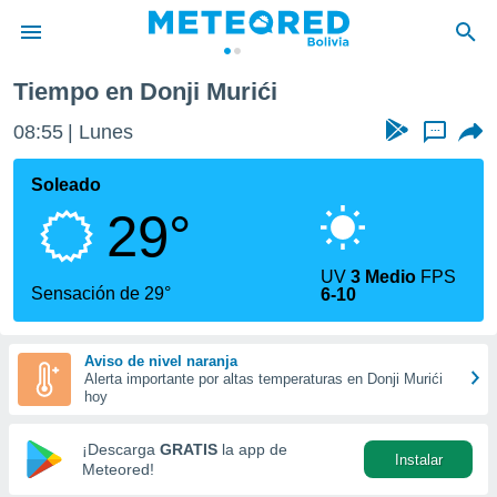
Tiempo en Donji Murići
privacidad
08:55
Lunes
...
o de
com.bo) ha
Soleado
ado por
29°
es para
ue la
 que se
UV
3 Medio
FPS
e calidad.
Sensación de 29°
6-10
eder a este
ediante las
opciones:
Aviso de nivel naranja
Alerta importante por altas temperaturas en Donji Murići
ookies y
hoy
e forma
¡Descarga
GRATIS
la app de
Instalar
d digital
Meteored!
ada, basada