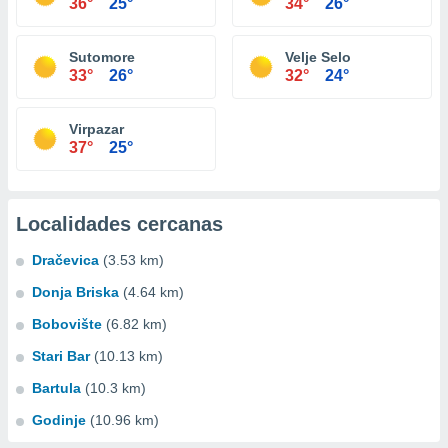
36°
25°
34°
26°
Sutomore
Velje Selo
33°
26°
32°
24°
Virpazar
37°
25°
Localidades cercanas
Dračevica
(3.53 km)
Donja Briska
(4.64 km)
Bobovište
(6.82 km)
Stari Bar
(10.13 km)
Bartula
(10.3 km)
Godinje
(10.96 km)