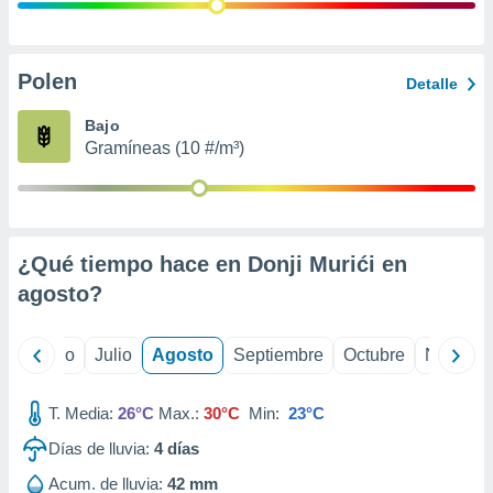
ados con el
 seleccionar
o.
calización
Polen
Detalle
precisa e
ión mediante
Bajo
Gramíneas (10 #/m³)
, publicidad
dos,
 publicidad
,
¿Qué tiempo hace en Donji Murići en
ón de
 desarrollo
agosto
?
s.
tros 1199
yo
Junio
Julio
Agosto
Septiembre
Octubre
Noviemb
ios
T. Media:
26°C
Max.:
30°C
Min:
23°C
Días de lluvia:
4
días
Acum. de lluvia:
42 mm