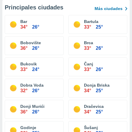
Principales ciudades
Más ciudades
Bar
Bartula
34°
26°
33°
25°
Bobovište
Brca
36°
26°
33°
26°
Bukovik
Čanj
33°
24°
33°
26°
Dobra Voda
Donja Briska
32°
26°
34°
25°
Donji Murići
Dračevica
36°
26°
34°
25°
Godinje
Šušanj