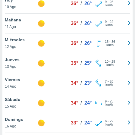
ublicidad y
9
-
25
36°
/
26°
km/h
10 Ago
do en
 mismo.
Mañana
9
-
22
36°
/
26°
sultar más
km/h
11 Ago
 en nuestra
 Cookies
y
Miércoles
15
-
36
ualquier
36°
/
26°
km/h
12 Ago
ento
 botón
Jueves
10
-
29
35°
/
25°
ación de
km/h
13 Ago
kies
 disponible
Viernes
7
-
26
e nuestra
34°
/
23°
km/h
14 Ago
.
Sábado
IVAMENTE,
9
-
23
34°
/
24°
km/h
15 Ago
as
Domingo
6
-
22
33°
/
24°
 a cookies
km/h
16 Ago
 no aceptar