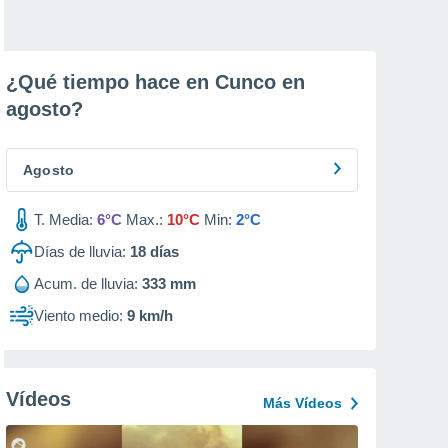
¿Qué tiempo hace en Cunco en
agosto
?
Agosto
T. Media:
6°C
Max.:
10°C
Min:
2°C
Días de lluvia:
18
días
Acum. de lluvia:
333 mm
Viento medio:
9 km/h
Vídeos
Más Vídeos