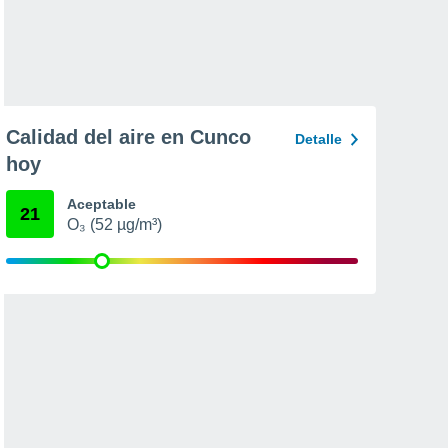
Calidad del aire en Cunco
Detalle
hoy
Aceptable
21
O₃ (52 µg/m³)