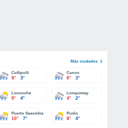
Más ciudades
Collipulli
Cunco
9°
3°
6°
3°
Loncoche
Lonquimay
9°
4°
4°
2°
Puerto Saavedra
Purén
10°
7°
8°
4°