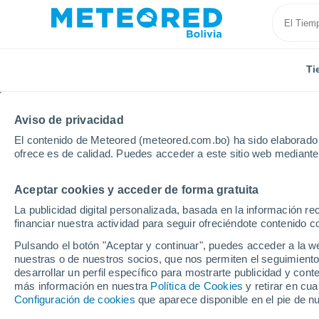
Ti
Aviso de privacidad
El contenido de Meteored (meteored.com.bo) ha sido elaborado p
ofrece es de calidad. Puedes acceder a este sitio web mediante
Aceptar cookies y acceder de forma gratuita
Inicio
Chile
Araucanía
Cunco
La publicidad digital personalizada, basada en la información r
financiar nuestra actividad para seguir ofreciéndote contenido c
Tiempo en Cunco
Pulsando el botón "Aceptar y continuar", puedes acceder a la w
nuestras o de nuestros socios, que nos permiten el seguimiento
22:50
Miércoles
desarrollar un perfil específico para mostrarte publicidad y co
más información en nuestra
Política de Cookies
y retirar en cu
Configuración de cookies
que aparece disponible en el pie de n
Lluvia débil