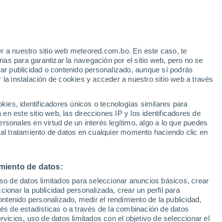
r a nuestro sitio web meteored.com.bo. En este caso, te
as para garantizar la navegación por el sitio web, pero no se
rar publicidad o contenido personalizado, aunque sí podrás
 la instalación de cookies y acceder a nuestro sitio web a través
s
es, identificadores únicos o tecnologías similares para
n este sitio web, las direcciones IP y los identificadores de
rsonales en virtud de un interés legítimo, algo a lo que puedes
 al tratamiento de datos en cualquier momento haciendo clic en
Sábado
Domingo
Lunes
Martes
8 Ago
9 Ago
10 Ago
11 Ago
miento de datos:
uso de datos limitados para seleccionar anuncios básicos, crear
90%
70%
30%
ccionar la publicidad personalizada, crear un perfil para
25 mm
0.5 mm
0.2 mm
ontenido personalizado, medir el rendimiento de la publicidad,
4°
/
-1°
8°
/
-4°
6°
/
3°
10°
/
2°
vés de estadísticas o a través de la combinación de datos
rvicios, uso de datos limitados con el objetivo de seleccionar el