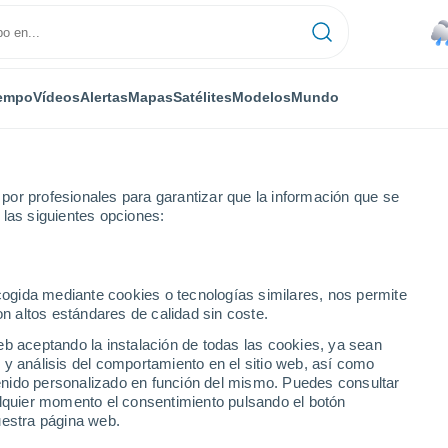
empo
Vídeos
Alertas
Mapas
Satélites
Modelos
Mundo
or profesionales para garantizar que la información que se
 las siguientes opciones:
ecogida mediante cookies o tecnologías similares, nos permite
on altos estándares de calidad sin coste.
eb aceptando la instalación de todas las cookies, ya sean
 y análisis del comportamiento en el sitio web, así como
...
ntenido personalizado en función del mismo. Puedes consultar
alquier momento el consentimiento pulsando el botón
Por hora
uestra página web.
Cielos cubiertos en las próximas
horas