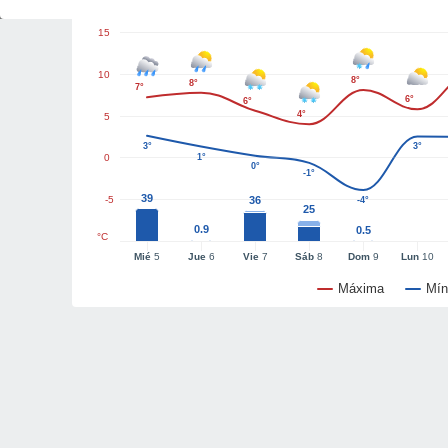
15
10
8°
8°
7°
6°
6°
4°
5
3°
3°
0
1°
0°
-1°
39
-5
36
-4°
25
0.9
0.5
°C
Mié
5
Jue
6
Vie
7
Sáb
8
Dom
9
Lun
10
Máxima
Mín