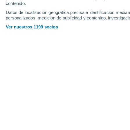
contenido.
9
-
26
km/h
22
-
59
km/h
15
9
-
21
km/h
Datos de localización geográfica precisa e identificación mediant
personalizados, medición de publicidad y contenido, investigació
Tiempo en Cunco hoy
, 5 de agosto
Ver nuestros 1199 socios
Lluvia modera
90%
4°
17:00
4.3 mm
Sensación T.
2°
Lluvia modera
90%
3°
18:00
4.5 mm
Sensación T.
2°
Lluvia modera
90%
3°
19:00
3.9 mm
Sensación T.
2°
Lluvia modera
90%
3°
20:00
2.5 mm
Sensación T.
1°
Lluvia débil
90%
3°
21:00
1.6 mm
Sensación T.
2°