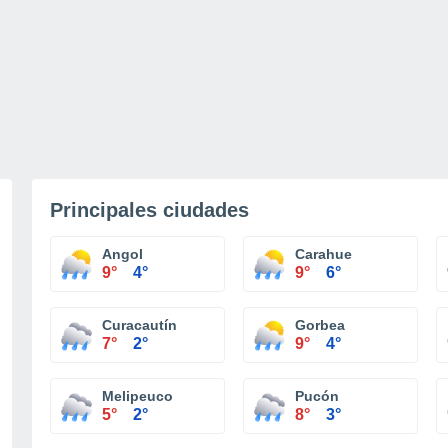
Principales ciudades
Angol
Carahue
9°
4°
9°
6°
Curacautín
Gorbea
7°
2°
9°
4°
Melipeuco
Pucón
5°
2°
8°
3°