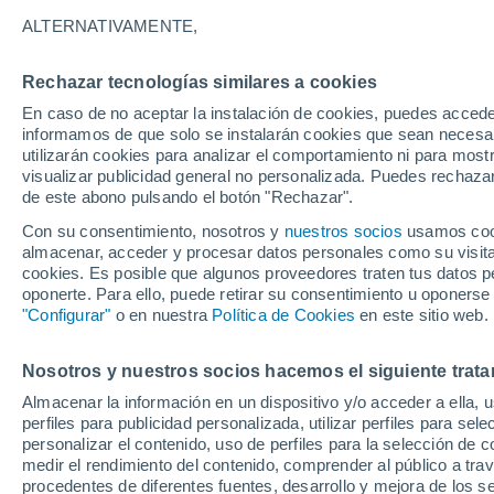
4°
ALTERNATIVAMENTE,
Rechazar tecnologías similares a cookies
30%
En caso de no aceptar la instalación de cookies, puedes accede
Sensación de 2°
0.1 mm
informamos de que solo se instalarán cookies que sean necesari
utilizarán cookies para analizar el comportamiento ni para most
visualizar publicidad general no personalizada. Puedes rechazar
de este abono pulsando el botón "Rechazar".
Tiempo 1 - 7 días
Mapa de lluvia
Satélites
Modelo
Con su consentimiento, nosotros y
nuestros socios
usamos cooki
almacenar, acceder y procesar datos personales como su visita e
cookies. Es posible que algunos proveedores traten tus datos pe
oponerte. Para ello, puede retirar su consentimiento u oponerse
Mañana
Viernes
Hoy
"Configurar"
o en nuestra
Política de Cookies
en este sitio web.
6 Ago
7 Ago
5 Ago
Nosotros y nuestros socios hacemos el siguiente trata
Almacenar la información en un dispositivo y/o acceder a ella, 
60%
90%
90%
perfiles para publicidad personalizada, utilizar perfiles para sele
0.9 mm
36 mm
39 mm
personalizar el contenido, uso de perfiles para la selección de c
8°
/
1°
6°
/
0°
7°
/
3°
medir el rendimiento del contenido, comprender al público a tra
procedentes de diferentes fuentes, desarrollo y mejora de los se