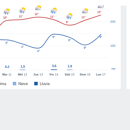
13°
12°
11°
11°
11°
10°
200
9°
5°
5°
3°
2°
100
1°
0°
-1°
3.6
1.9
1.5
0.2
mm
Mar
11
Mié
12
Jue
13
Vie
14
Sáb
15
Dom
16
Lun
17
ima
Nieve
Lluvia