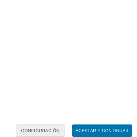
Calendario lunar
Lun
Mar
Mié
Jue
Vie
Sáb
Dom
5
6
7
8
9
10
11
12
13
14
15
16
17
18
CONFIGURACIÓN
ACEPTAR Y CONTINUAR
300