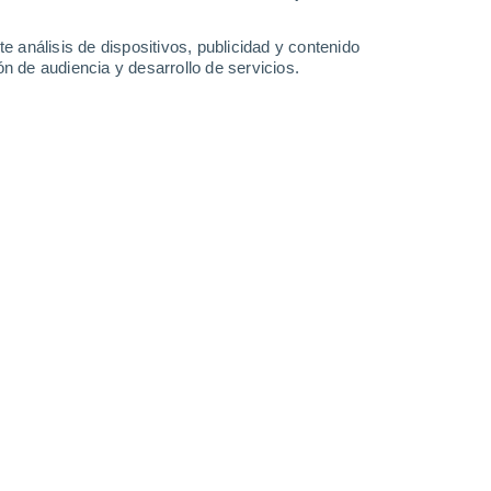
-
38
km/h
34
-
81
km/h
36
-
90
km/h
22
-
58
km/h
e análisis de dispositivos, publicidad y contenido
n de audiencia y desarrollo de servicios.
da
Sureste
0 Bajo
8
-
20 km/h
FPS:
no
da
Sureste
0 Bajo
7
-
19 km/h
FPS:
no
da
Sur
0 Bajo
6
-
18 km/h
FPS:
no
da
Sur
0 Bajo
7
-
20 km/h
FPS:
no
Sur
0 Bajo
8
-
21 km/h
FPS:
no