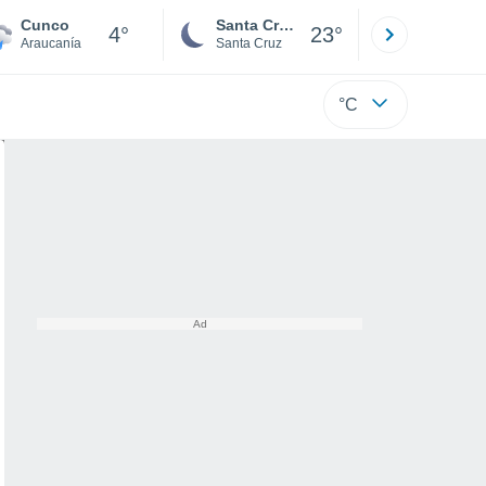
Cunco
Santa Cruz de la Sierra
La Paz
4°
23°
Araucanía
Santa Cruz
La Paz
°C