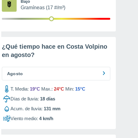
Bajo
Gramíneas (17 #/m³)
¿Qué tiempo hace en Costa Volpino
en
agosto
?
Agosto
T. Media:
19°C
Max.:
24°C
Min:
15°C
Días de lluvia:
18
días
Acum. de lluvia:
131 mm
Viento medio:
4 km/h