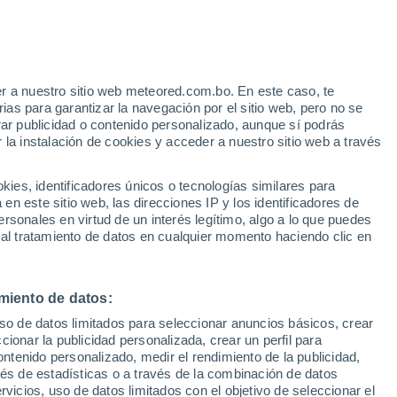
Aviso de nivel amarillo
Alerta moderada por altas
temperaturas en Costa Volpino hoy
r a nuestro sitio web meteored.com.bo. En este caso, te
h
as para garantizar la navegación por el sitio web, pero no se
rar publicidad o contenido personalizado, aunque sí podrás
 la instalación de cookies y acceder a nuestro sitio web a través
s
es, identificadores únicos o tecnologías similares para
n este sitio web, las direcciones IP y los identificadores de
rsonales en virtud de un interés legítimo, algo a lo que puedes
 al tratamiento de datos en cualquier momento haciendo clic en
Martes
Miércoles
Jueves
Viernes
11 Ago
12 Ago
13 Ago
14 Ago
miento de datos:
uso de datos limitados para seleccionar anuncios básicos, crear
70%
80%
ccionar la publicidad personalizada, crear un perfil para
0.8 mm
0.6 mm
ontenido personalizado, medir el rendimiento de la publicidad,
35°
/
21°
33°
/
22°
34°
/
22°
33°
/
22°
vés de estadísticas o a través de la combinación de datos
rvicios, uso de datos limitados con el objetivo de seleccionar el