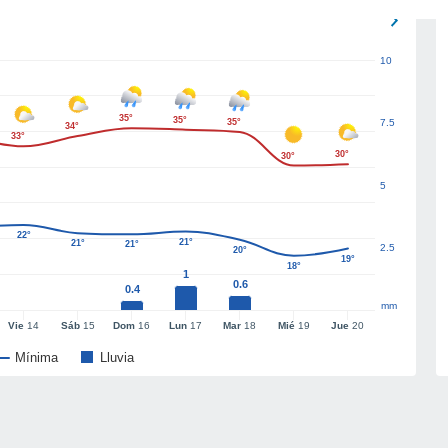
10
35°
35°
35°
7.5
34°
33°
30°
30°
5
22°
21°
21°
21°
2.5
20°
19°
18°
1
0.6
0.4
mm
Vie
14
Sáb
15
Dom
16
Lun
17
Mar
18
Mié
19
Jue
20
Mínima
Lluvia