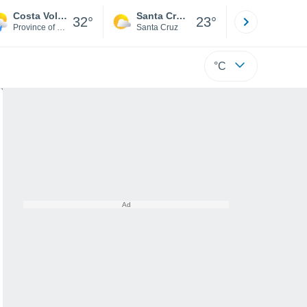
Costa Volpino
Santa Cruz de la Sierra
La Paz
32°
23°
Province of Bergamo
Santa Cruz
La Paz
°C