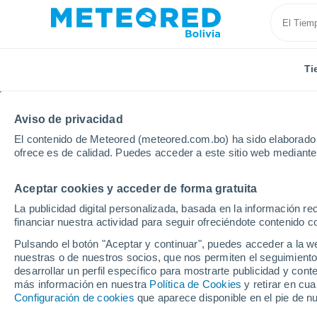
Ti
Aviso de privacidad
El contenido de Meteored (meteored.com.bo) ha sido elaborado p
ofrece es de calidad. Puedes acceder a este sitio web mediante
Aceptar cookies y acceder de forma gratuita
Inicio
Italia
Provincia de Bérgamo
Costa Volpin
La publicidad digital personalizada, basada en la información r
financiar nuestra actividad para seguir ofreciéndote contenido c
Tiempo en Costa Volpi
Pulsando el botón "Aceptar y continuar", puedes acceder a la w
nuestras o de nuestros socios, que nos permiten el seguimiento
14:25
Sábado
desarrollar un perfil específico para mostrarte publicidad y co
más información en nuestra
Política de Cookies
y retirar en cu
Configuración de cookies
que aparece disponible en el pie de n
Nubes y claros