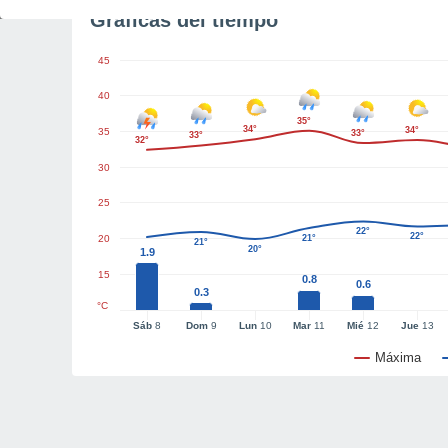
Gráficas del tiempo
45
40
35°
34°
34°
35
33°
33°
32°
30
25
22°
22°
20
21°
21°
20°
1.9
15
0.8
0.6
0.3
°C
Sáb
8
Dom
9
Lun
10
Mar
11
Mié
12
Jue
13
Máxima