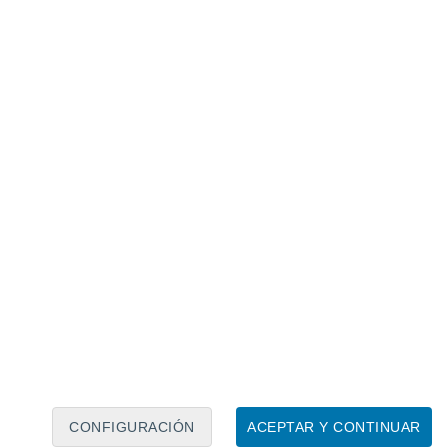
Calendario lunar
Lun
Mar
Mié
Jue
Vie
Sáb
Dom
8
9
10
11
12
13
14
15
16
17
18
19
20
21
CONFIGURACIÓN
ACEPTAR Y CONTINUAR