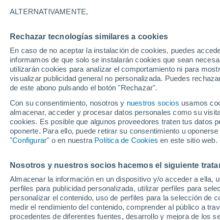
31°
ALTERNATIVAMENTE,
Rechazar tecnologías similares a cookies
Suroeste
En caso de no aceptar la instalación de cookies, puedes accede
Sensación de 32°
7
-
30 km/
informamos de que solo se instalarán cookies que sean necesari
utilizarán cookies para analizar el comportamiento ni para most
visualizar publicidad general no personalizada. Puedes rechazar
de este abono pulsando el botón "Rechazar".
Tiempo 1 - 7 días
Mapa de lluvia
Satélites
Modelo
Con su consentimiento, nosotros y
nuestros socios
usamos cooki
almacenar, acceder y procesar datos personales como su visita e
cookies. Es posible que algunos proveedores traten tus datos pe
oponerte. Para ello, puede retirar su consentimiento u oponerse
Mañana
Lunes
Hoy
"Configurar"
o en nuestra
Política de Cookies
en este sitio web.
9 Ago
10 Ago
8 Ago
Nosotros y nuestros socios hacemos el siguiente trata
Almacenar la información en un dispositivo y/o acceder a ella, 
40%
80%
perfiles para publicidad personalizada, utilizar perfiles para sele
0.3 mm
1.9 mm
personalizar el contenido, uso de perfiles para la selección de c
33°
/
21°
34°
/
20°
32°
/
20°
medir el rendimiento del contenido, comprender al público a tra
procedentes de diferentes fuentes, desarrollo y mejora de los se