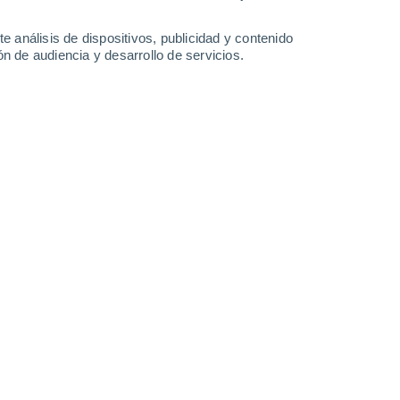
-
25
km/h
5
-
27
km/h
7
-
31
km/h
8
-
32
km/h
e análisis de dispositivos, publicidad y contenido
n de audiencia y desarrollo de servicios.
gosto
Suroeste
7 Alto
7
-
30 km/h
FPS:
15-25
Suroeste
6 Alto
8
-
30 km/h
FPS:
15-25
Suroeste
5 Medio
6
-
30 km/h
FPS:
6-10
Sureste
2 Bajo
1
-
24 km/h
FPS:
no
Noroeste
1 Bajo
3
-
16 km/h
FPS:
no