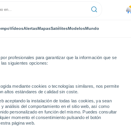
empo
Vídeos
Alertas
Mapas
Satélites
Modelos
Mundo
or profesionales para garantizar que la información que se
 las siguientes opciones:
o
ecogida mediante cookies o tecnologías similares, nos permite
on altos estándares de calidad sin coste.
no
eb aceptando la instalación de todas las cookies, ya sean
 y análisis del comportamiento en el sitio web, así como
...
ntenido personalizado en función del mismo. Puedes consultar
alquier momento el consentimiento pulsando el botón
Por hora
uestra página web.
Lluvias débiles en las próximas
horas