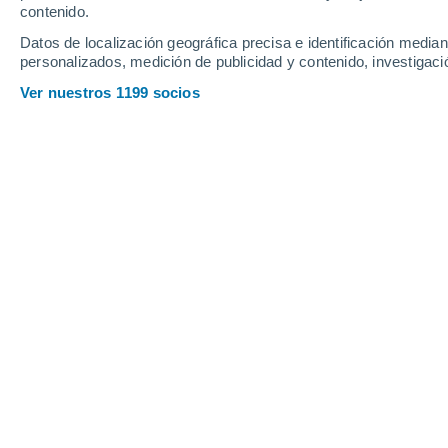
contenido.
8
-
31
km/h
7
-
30
km/h
6
8
-
31
km/h
Datos de localización geográfica precisa e identificación mediant
personalizados, medición de publicidad y contenido, investigació
Tiempo en Costa Volpino hoy
, 8 de a
Ver nuestros 1199 socios
Nubes y claros
31°
14:00
Sensación T.
32°
Lluvia débil
30%
32°
15:00
0.2 mm
Sensación T.
33°
Lluvia débil
40%
31°
16:00
0.2 mm
Sensación T.
32°
Lluvia débil
50%
31°
17:00
0.1 mm
Sensación T.
32°
Lluvia débil
40%
30°
18:00
0.2 mm
Sensación T.
31°