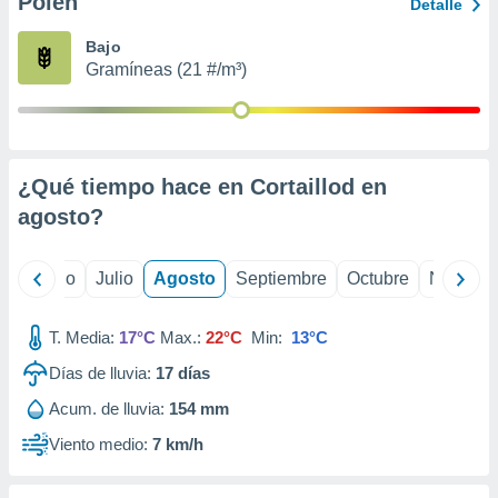
Polen
ados con el
Detalle
 seleccionar
o.
Bajo
Gramíneas (21 #/m³)
calización
precisa e
ión mediante
, publicidad
¿Qué tiempo hace en Cortaillod en
dos,
agosto
?
 publicidad
,
ón de
yo
Junio
Julio
Agosto
Septiembre
Octubre
Noviemb
 desarrollo
s.
T. Media:
17°C
Max.:
22°C
Min:
13°C
tros 1199
ios
Días de lluvia:
17
días
Acum. de lluvia:
154 mm
Viento medio:
7 km/h