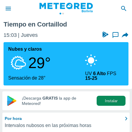
Tiempo en Cortaillod
privacidad
15:03
Jueves
...
o de
com.bo) ha
Nubes y claros
ado por
29°
es para
ue la
 que se
UV
6 Alto
FPS
e calidad.
Sensación de 28°
15-25
eder a este
ediante las
opciones:
¡Descarga
GRATIS
la app de
Instalar
ookies y
Meteored!
e forma
Por hora
d digital
Intervalos nubosos en las próximas horas
ada, basada