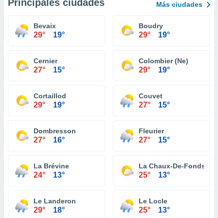
Principales ciudades
Más ciudades
Bevaix
Boudry
29°
19°
29°
19°
Cernier
Colombier (Ne)
27°
15°
29°
19°
Cortaillod
Couvet
29°
19°
27°
15°
Dombresson
Fleurier
27°
16°
27°
15°
La Brévine
La Chaux-De-Fonds
24°
13°
25°
13°
Le Landeron
Le Locle
29°
18°
25°
13°