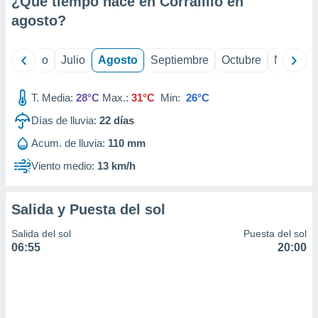
¿Qué tiempo hace en Corralillo en
ados con el
 seleccionar
agosto
?
o.
calización
yo
Junio
Julio
Agosto
Septiembre
Octubre
Noviemb
precisa e
ión mediante
T. Media:
28°C
Max.:
31°C
Min:
26°C
, publicidad
Días de lluvia:
22
días
dos,
Acum. de lluvia:
110 mm
 publicidad
,
Viento medio:
13 km/h
ón de
 desarrollo
s.
Salida y Puesta del sol
tros 1199
Salida del sol
Puesta del sol
ios
06:55
20:00