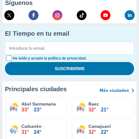
Síguenos
El Tiempo en tu email
He leído y acepto la política de privacidad.
Principales ciudades
Más ciudades
Abel Santamaria
Baez
33°
23°
32°
21°
Caibarién
Camajuaní
31°
24°
32°
22°