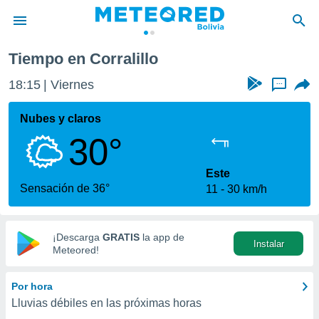
Tiempo en Corralillo
privacidad
18:15
Viernes
...
o de
com.bo) ha
Nubes y claros
ado por
30°
es para
ue la
 que se
Este
e calidad.
Sensación de 36°
11
30 km/h
eder a este
ediante las
opciones:
¡Descarga
GRATIS
la app de
Instalar
ookies y
Meteored!
e forma
Por hora
d digital
Lluvias débiles en las próximas horas
ada, basada