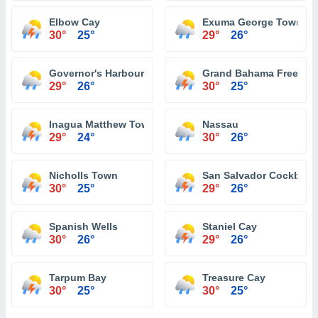
Elbow Cay
Exuma George Town
30°
25°
29°
26°
Governor's Harbour
Grand Bahama Freeport
29°
26°
30°
25°
Inagua Matthew Town
Nassau
29°
24°
30°
26°
Nicholls Town
San Salvador Cockbur
30°
25°
29°
26°
Spanish Wells
Staniel Cay
30°
26°
29°
26°
Tarpum Bay
Treasure Cay
30°
25°
30°
25°