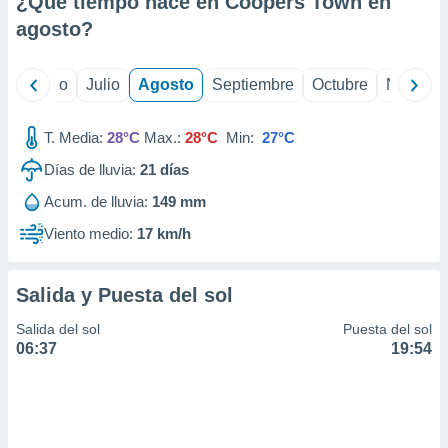
¿Qué tiempo hace en Coopers Town en
ados con el
 seleccionar
agosto
?
o.
calización
yo
Junio
Julio
Agosto
Septiembre
Octubre
Noviemb
precisa e
ión mediante
T. Media:
28°C
Max.:
28°C
Min:
27°C
, publicidad
Días de lluvia:
21
días
dos,
Acum. de lluvia:
149 mm
 publicidad
,
Viento medio:
17 km/h
ón de
 desarrollo
s.
Salida y Puesta del sol
tros 1199
Salida del sol
Puesta del sol
ios
06:37
19:54