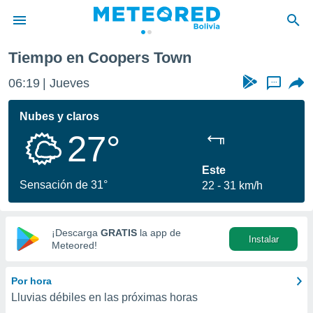
Tiempo en Coopers Town
privacidad
06:19
Jueves
...
o de
com.bo) ha
Nubes y claros
ado por
27°
es para
ue la
 que se
Este
e calidad.
Sensación de 31°
22
31 km/h
eder a este
ediante las
opciones:
¡Descarga
GRATIS
la app de
Instalar
ookies y
Meteored!
e forma
Por hora
d digital
Lluvias débiles en las próximas horas
ada, basada