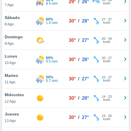
29°
/
26°
ublicidad y
8.5 mm
km/h
7 Ago
do en
Sábado
 mismo.
60%
27
-
37
30°
/
28°
1.4 mm
km/h
sultar más
8 Ago
 en nuestra
 Cookies
y
Domingo
20
-
34
30°
/
27°
ualquier
km/h
9 Ago
ento
Lunes
 botón
60%
20
-
27
30°
/
28°
0.5 mm
km/h
10 Ago
ación de
kies
 disponible
Martes
50%
15
-
27
30°
/
27°
e nuestra
0.7 mm
km/h
11 Ago
.
Miércoles
IVAMENTE,
14
-
23
30°
/
28°
km/h
12 Ago
as
Jueves
14
-
26
30°
/
27°
 a cookies
km/h
13 Ago
 no aceptar