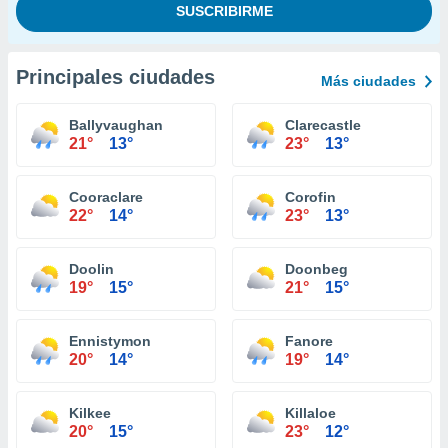
Principales ciudades
Más ciudades
Ballyvaughan
Clarecastle
21°
13°
23°
13°
Cooraclare
Corofin
22°
14°
23°
13°
Doolin
Doonbeg
19°
15°
21°
15°
Ennistymon
Fanore
20°
14°
19°
14°
Kilkee
Killaloe
20°
15°
23°
12°