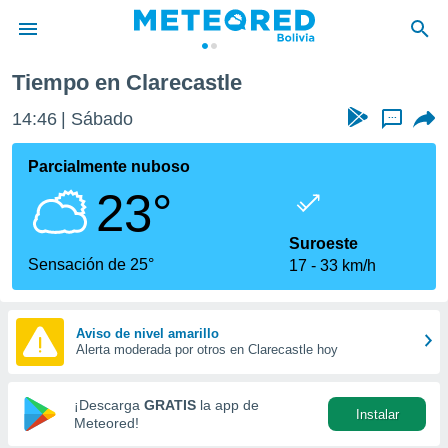
Tiempo en Clarecastle
privacidad
14:47
Sábado
...
o de
com.bo) ha
Parcialmente nuboso
ado por
23°
es para
ue la
 que se
Suroeste
e calidad.
Sensación de 25°
17
33 km/h
eder a este
ediante las
opciones:
Aviso de nivel amarillo
Alerta moderada por otros en Clarecastle hoy
ookies y
e forma
¡Descarga
GRATIS
la app de
Instalar
d digital
Meteored!
ada, basada