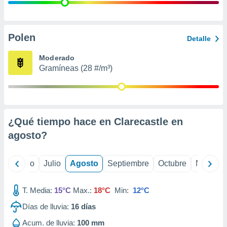
ados con el
 seleccionar
o.
calización
Polen
Detalle
precisa e
ión mediante
Moderado
Gramíneas (28 #/m³)
, publicidad
dos,
 publicidad
,
¿Qué tiempo hace en Clarecastle en
ón de
 desarrollo
agosto
?
s.
tros 1199
yo
Junio
Julio
Agosto
Septiembre
Octubre
Noviemb
ios
T. Media:
15°C
Max.:
18°C
Min:
12°C
Días de lluvia:
16
días
Acum. de lluvia:
100 mm