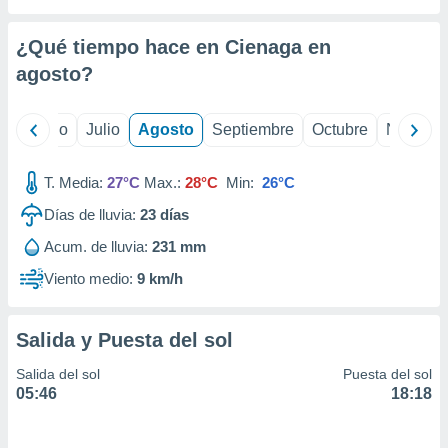
ados con el
 seleccionar
o.
¿Qué tiempo hace en Cienaga en
calización
agosto
?
precisa e
ión mediante
yo
Junio
Julio
Agosto
Septiembre
Octubre
Noviemb
, publicidad
T. Media:
27°C
Max.:
28°C
Min:
26°C
dos,
 publicidad
Días de lluvia:
23
días
,
ón de
Acum. de lluvia:
231 mm
 desarrollo
Viento medio:
9 km/h
s.
tros 1199
ios
Salida y Puesta del sol
Salida del sol
Puesta del sol
05:46
18:18