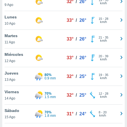
32°
/
26°
ublicidad y
km/h
9 Ago
do en
Lunes
 mismo.
15
-
28
33°
/
26°
km/h
sultar más
10 Ago
 en nuestra
 Cookies
y
Martes
21
-
35
33°
/
26°
ualquier
km/h
11 Ago
ento
Miércoles
 botón
20
-
39
33°
/
26°
km/h
12 Ago
ación de
kies
 disponible
Jueves
80%
19
-
35
32°
/
25°
e nuestra
0.9 mm
km/h
13 Ago
.
Viernes
70%
IVAMENTE,
12
-
28
32°
/
25°
1.5 mm
km/h
14 Ago
as
Sábado
70%
8
-
20
31°
/
24°
 a cookies
1.8 mm
km/h
15 Ago
 no aceptar