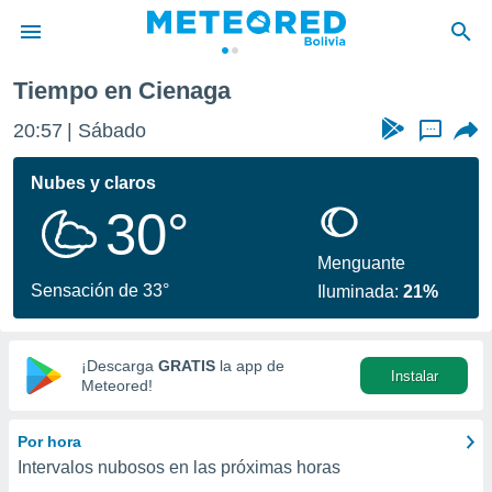
Tiempo en Cienaga
privacidad
20:57
Sábado
...
o de
com.bo) ha
Nubes y claros
ado por
30°
es para
ue la
 que se
Menguante
e calidad.
Sensación de 33°
Iluminada:
21%
eder a este
ediante las
opciones:
¡Descarga
GRATIS
la app de
Instalar
ookies y
Meteored!
e forma
Por hora
d digital
Intervalos nubosos en las próximas horas
ada, basada