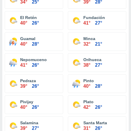
34°
25°
39°
28°
El Retén
Fundación
40°
26°
41°
27°
Guamal
Minca
40°
28°
32°
21°
Nepomuceno
Orihueca
41°
26°
38°
27°
Pedraza
Pinto
39°
26°
40°
28°
Pivijay
Plato
40°
26°
42°
26°
Salamina
Santa Marta
39°
27°
31°
26°