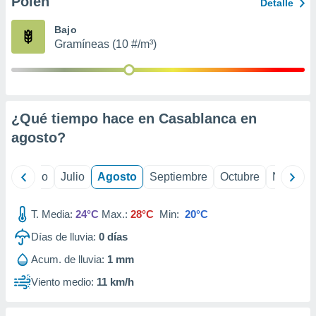
Polen
ados con el
Detalle
 seleccionar
o.
Bajo
Gramíneas (10 #/m³)
calización
precisa e
ión mediante
, publicidad
¿Qué tiempo hace en Casablanca en
dos,
agosto
?
 publicidad
,
ón de
yo
Junio
Julio
Agosto
Septiembre
Octubre
Noviemb
 desarrollo
s.
T. Media:
24°C
Max.:
28°C
Min:
20°C
tros 1199
ios
Días de lluvia:
0
días
Acum. de lluvia:
1 mm
Viento medio:
11 km/h