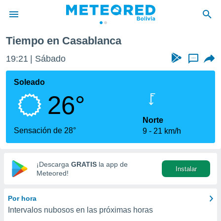
Tiempo en Casablanca
privacidad
19:21
Sábado
...
o de
com.bo) ha
Soleado
ado por
26°
es para
ue la
 que se
Norte
e calidad.
Sensación de 28°
9
21 km/h
eder a este
ediante las
opciones:
¡Descarga
GRATIS
la app de
Instalar
ookies y
Meteored!
e forma
Por hora
d digital
Intervalos nubosos en las próximas horas
ada, basada