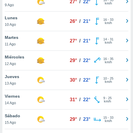
27°
/
22°
ublicidad y
km/h
9 Ago
do en
Lunes
 mismo.
16
-
33
26°
/
21°
km/h
sultar más
10 Ago
 en nuestra
 Cookies
y
Martes
14
-
31
27°
/
21°
ualquier
km/h
11 Ago
ento
Miércoles
 botón
16
-
35
29°
/
22°
km/h
12 Ago
ación de
kies
 disponible
Jueves
10
-
25
30°
/
22°
e nuestra
km/h
13 Ago
.
Viernes
IVAMENTE,
9
-
25
31°
/
22°
km/h
14 Ago
as
Sábado
15
-
33
29°
/
23°
 a cookies
km/h
15 Ago
 no aceptar