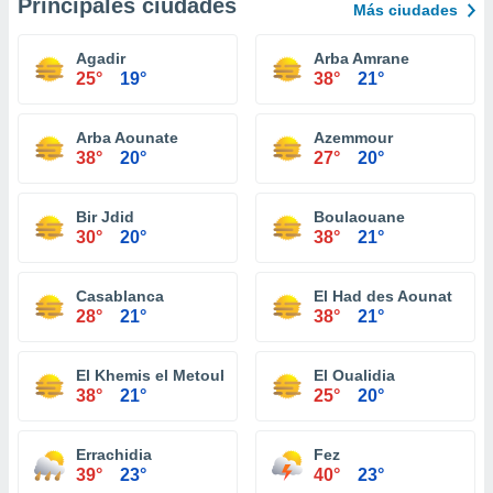
Principales ciudades
Más ciudades
Agadir
Arba Amrane
25°
19°
38°
21°
Arba Aounate
Azemmour
38°
20°
27°
20°
Bir Jdid
Boulaouane
30°
20°
38°
21°
Casablanca
El Had des Aounat
28°
21°
38°
21°
El Khemis el Metouh
El Oualidia
38°
21°
25°
20°
Errachidia
Fez
39°
23°
40°
23°