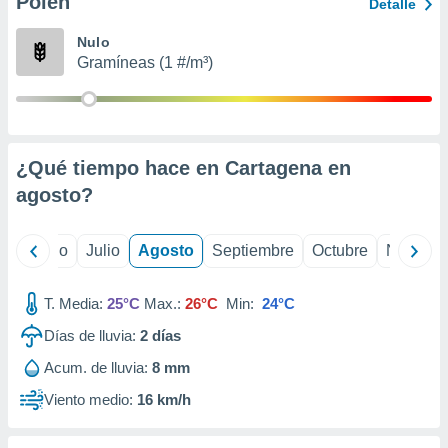
Polen
ados con el
Detalle
 seleccionar
o.
Nulo
Gramíneas (1 #/m³)
calización
precisa e
ión mediante
, publicidad
¿Qué tiempo hace en Cartagena en
dos,
agosto
?
 publicidad
,
ón de
yo
Junio
Julio
Agosto
Septiembre
Octubre
Noviemb
 desarrollo
s.
T. Media:
25°C
Max.:
26°C
Min:
24°C
tros 1199
ios
Días de lluvia:
2
días
Acum. de lluvia:
8 mm
Viento medio:
16 km/h