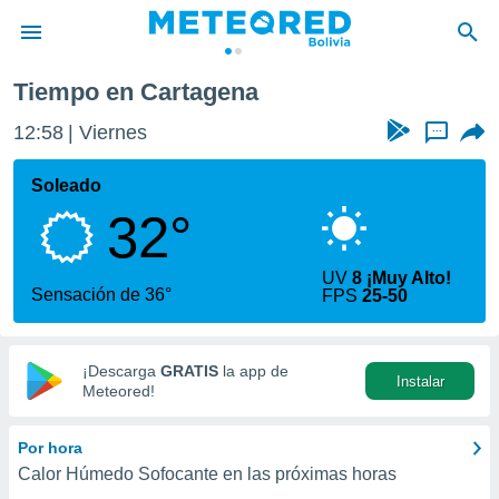
Tiempo en Cartagena
privacidad
12:59
Viernes
...
o de
com.bo) ha
Soleado
ado por
32°
es para
ue la
 que se
UV
8 ¡Muy Alto!
e calidad.
Sensación de 36°
FPS
25-50
eder a este
ediante las
opciones:
¡Descarga
GRATIS
la app de
Instalar
ookies y
Meteored!
e forma
Por hora
d digital
Calor Húmedo Sofocante en las próximas horas
ada, basada