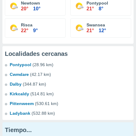
Newtown
Pontypool
20°
10°
21°
8°
Risca
Swansea
22°
9°
21°
12°
Localidades cercanas
Pontypool
(28.96 km)
Cwmdare
(42.17 km)
Dalby
(344.87 km)
Kirkcaldy
(514.81 km)
Pittenweem
(530.61 km)
Ladybank
(532.88 km)
Tiempo...