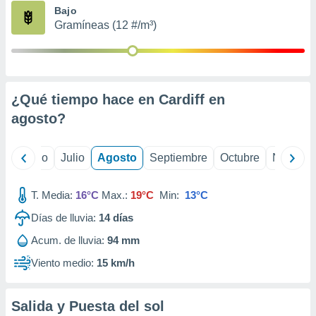
ados con el
Bajo
 seleccionar
Gramíneas (12 #/m³)
o.
calización
precisa e
ión mediante
¿Qué tiempo hace en Cardiff en
, publicidad
agosto
?
dos,
 publicidad
,
yo
Junio
Julio
Agosto
Septiembre
Octubre
Noviemb
ón de
 desarrollo
T. Media:
16°C
Max.:
19°C
Min:
13°C
s.
Días de lluvia:
14
días
tros 1199
ios
Acum. de lluvia:
94 mm
Viento medio:
15 km/h
Salida y Puesta del sol