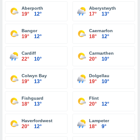
Aberporth
Aberystwyth
19°
12°
17°
13°
Bangor
Caernarfon
19°
12°
18°
12°
Cardiff
Carmarthen
22°
10°
20°
10°
Colwyn Bay
Dolgellau
19°
13°
19°
10°
Fishguard
Flint
18°
13°
20°
12°
Haverfordwest
Lampeter
20°
12°
18°
9°