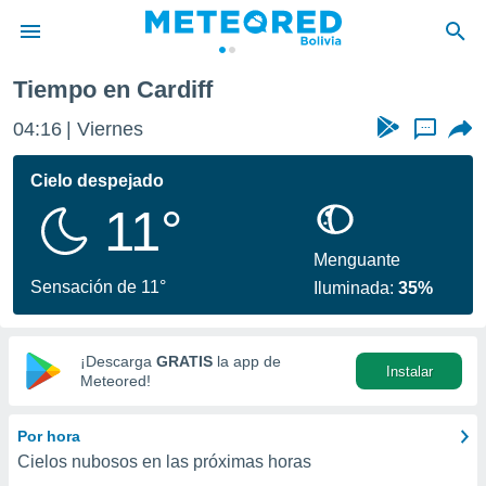
Tiempo en Cardiff
privacidad
04:16
Viernes
...
o de
com.bo) ha
Cielo despejado
ado por
11°
es para
ue la
 que se
Menguante
e calidad.
Sensación de 11°
Iluminada:
35%
eder a este
ediante las
opciones:
¡Descarga
GRATIS
la app de
Instalar
ookies y
Meteored!
e forma
Por hora
d digital
Cielos nubosos en las próximas horas
ada, basada