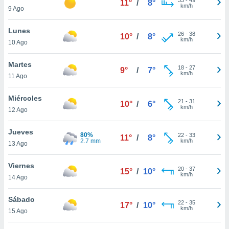
11°
/
8°
ublicidad y
km/h
9 Ago
do en
Lunes
 mismo.
26
-
38
10°
/
8°
km/h
sultar más
10 Ago
 en nuestra
 Cookies
y
Martes
18
-
27
9°
/
7°
ualquier
km/h
11 Ago
ento
Miércoles
 botón
21
-
31
10°
/
6°
km/h
12 Ago
ación de
kies
 disponible
Jueves
80%
22
-
33
11°
/
8°
e nuestra
2.7 mm
km/h
13 Ago
.
Viernes
IVAMENTE,
20
-
37
15°
/
10°
km/h
14 Ago
as
Sábado
22
-
35
17°
/
10°
 a cookies
km/h
15 Ago
 no aceptar