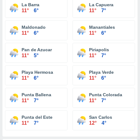
La Barra
La Capuera
11°
6°
11°
7°
Maldonado
Manantiales
11°
6°
11°
6°
Pan de Azucar
Piriapolis
11°
5°
11°
7°
Playa Hermosa
Playa Verde
11°
6°
11°
6°
Punta Ballena
Punta Colorada
11°
7°
11°
7°
Punta del Este
San Carlos
11°
7°
12°
4°