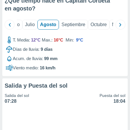
¿Qué tiempo hace en Capitán Corbeta
ados con el
 seleccionar
en
agosto
?
o.
calización
yo
Junio
Julio
Agosto
Septiembre
Octubre
Noviemb
precisa e
ión mediante
T. Media:
12°C
Max.:
16°C
Min:
9°C
, publicidad
Días de lluvia:
9
días
dos,
Acum. de lluvia:
99 mm
 publicidad
,
Viento medio:
16 km/h
ón de
 desarrollo
s.
Salida y Puesta del sol
tros 1199
Salida del sol
Puesta del sol
ios
07:28
18:04