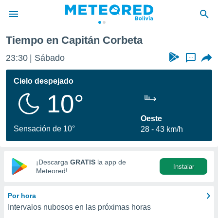
eta
Tiempo en Capitán Corbeta
privacidad
23:30
Sábado
...
o de
com.bo) ha
Cielo despejado
ado por
10°
es para
ue la
 que se
Oeste
e calidad.
Sensación de 10°
28
43 km/h
eder a este
ediante las
opciones:
¡Descarga
GRATIS
la app de
Instalar
ookies y
Meteored!
e forma
Por hora
d digital
Intervalos nubosos en las próximas horas
ada, basada