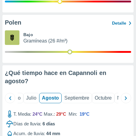
ados con el
 seleccionar
o.
calización
Polen
Detalle
precisa e
ión mediante
Bajo
Gramíneas (26 #/m³)
, publicidad
dos,
 publicidad
,
¿Qué tiempo hace en Capannoli en
ón de
 desarrollo
agosto
?
s.
tros 1199
yo
Junio
Julio
Agosto
Septiembre
Octubre
Noviemb
ios
T. Media:
24°C
Max.:
29°C
Min:
19°C
Días de lluvia:
6
días
Acum. de lluvia:
44 mm