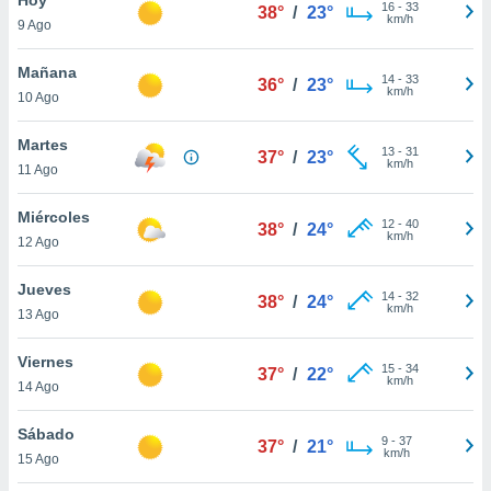
ublicidad y
16
-
33
38°
/
23°
km/h
9 Ago
do en
 mismo.
Mañana
14
-
33
36°
/
23°
sultar más
km/h
10 Ago
 en nuestra
 Cookies
y
Martes
13
-
31
ualquier
37°
/
23°
km/h
11 Ago
ento
 botón
Miércoles
12
-
40
38°
/
24°
ación de
km/h
12 Ago
kies
 disponible
Jueves
14
-
32
e nuestra
38°
/
24°
km/h
13 Ago
.
Viernes
IVAMENTE,
15
-
34
37°
/
22°
km/h
14 Ago
as
Sábado
9
-
37
37°
/
21°
 a cookies
km/h
15 Ago
 no aceptar