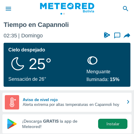
Tiempo en Capannoli
privacidad
02:35
Domingo
...
o de
com.bo) ha
Cielo despejado
ado por
25°
es para
ue la
 que se
Menguante
e calidad.
Sensación de 26°
Iluminada:
15%
eder a este
ediante las
opciones:
Aviso de nivel rojo
Alerta extrema por altas temperaturas en Capannoli hoy
ookies y
e forma
¡Descarga
GRATIS
la app de
Instalar
d digital
Meteored!
ada, basada