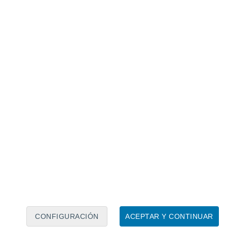
Calendario lunar
Lun
Mar
Mié
Jue
Vie
Sáb
Dom
8
9
10
11
12
13
14
15
16
17
18
19
20
21
CONFIGURACIÓN
ACEPTAR Y CONTINUAR