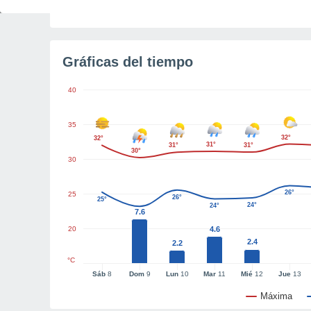
Tiempo para el amanecer
2h 51m
Gráficas del tiempo
40
35
32°
32°
31°
31°
31°
30°
30
26°
25
26°
25°
24°
24°
7.6
20
4.6
2.4
2.2
°C
Sáb
8
Dom
9
Lun
10
Mar
11
Mié
12
Jue
13
Máxima