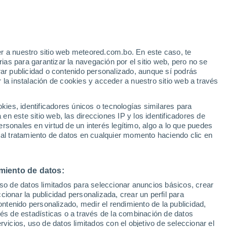
Aviso de nivel amarillo
Alerta moderada por altas
temperaturas en Canóvanas Zona
Urbana hoy
e
r a nuestro sitio web meteored.com.bo. En este caso, te
:
22%
as para garantizar la navegación por el sitio web, pero no se
rar publicidad o contenido personalizado, aunque sí podrás
 la instalación de cookies y acceder a nuestro sitio web a través
s
es, identificadores únicos o tecnologías similares para
n este sitio web, las direcciones IP y los identificadores de
rsonales en virtud de un interés legítimo, algo a lo que puedes
 al tratamiento de datos en cualquier momento haciendo clic en
Martes
Miércoles
Jueves
Viernes
11 Ago
12 Ago
13 Ago
14 Ago
miento de datos:
uso de datos limitados para seleccionar anuncios básicos, crear
90%
90%
80%
ccionar la publicidad personalizada, crear un perfil para
4.6 mm
2.4 mm
2.1 mm
ontenido personalizado, medir el rendimiento de la publicidad,
31°
/
24°
31°
/
24°
32°
/
26°
32°
/
26°
vés de estadísticas o a través de la combinación de datos
rvicios, uso de datos limitados con el objetivo de seleccionar el