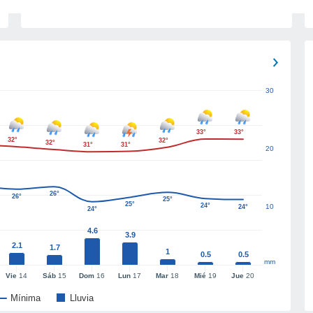
30
33°
33°
32°
32°
32°
31°
31°
20
26°
26°
25°
25°
24°
10
24°
24°
4.6
3.9
2.1
1.7
1
0.5
0.5
mm
Vie
14
Sáb
15
Dom
16
Lun
17
Mar
18
Mié
19
Jue
20
Mínima
Lluvia