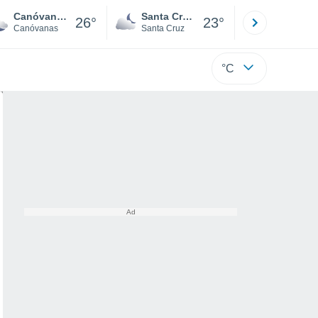
Canóvanas Zona Urbana
Santa Cruz de la Sierra
La Paz
26°
23°
Canóvanas
Santa Cruz
La Paz
°C