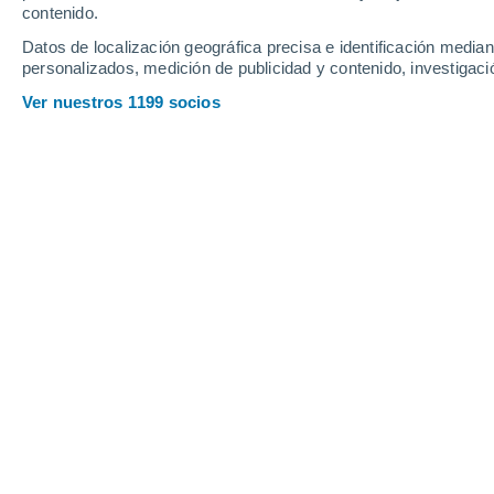
contenido.
21
-
47
km/h
19
-
40
km/h
15
20
-
41
km/h
Datos de localización geográfica precisa e identificación mediant
personalizados, medición de publicidad y contenido, investigació
Tiempo en Canóvanas Zona Urbana h
Ver nuestros 1199 socios
Nubes y claros
26°
03:00
Sensación T.
28°
Nubes y claros
26°
04:00
Sensación T.
28°
Cielo despejado
26°
05:00
Sensación T.
27°
Soleado
26°
06:00
Sensación T.
27°
Calima
29°
08:00
Sensación T.
32°