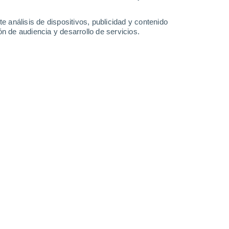
-
39
km/h
16
-
36
km/h
21
-
48
km/h
25
-
55
km/h
e análisis de dispositivos, publicidad y contenido
n de audiencia y desarrollo de servicios.
oy
, 8 de agosto
Este
0 Bajo
9
-
21 km/h
FPS:
no
Este
0 Bajo
10
-
18 km/h
FPS:
no
Este
0 Bajo
9
-
18 km/h
FPS:
no
Este
0 Bajo
9
-
17 km/h
FPS:
no
Este
1 Bajo
14
-
28 km/h
FPS:
no