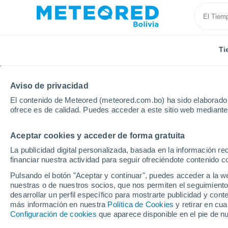
Ti
Aviso de privacidad
El contenido de Meteored (meteored.com.bo) ha sido elaborado p
ofrece es de calidad. Puedes acceder a este sitio web mediante
Aceptar cookies y acceder de forma gratuita
Inicio
Puerto Rico
Municipio de Canóvanas
Can
La publicidad digital personalizada, basada en la información r
financiar nuestra actividad para seguir ofreciéndote contenido c
Tiempo en Canóvanas 
Pulsando el botón "Aceptar y continuar", puedes acceder a la w
nuestras o de nuestros socios, que nos permiten el seguimiento
02:50
Sábado
desarrollar un perfil específico para mostrarte publicidad y co
más información en nuestra
Política de Cookies
y retirar en cu
Configuración de cookies
que aparece disponible en el pie de n
Nubes y claros