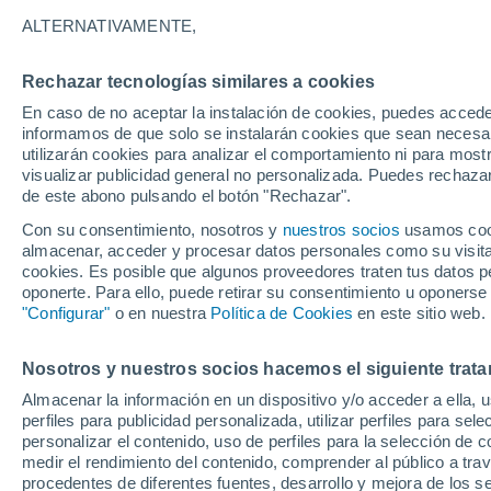
26°
ALTERNATIVAMENTE,
Rechazar tecnologías similares a cookies
Menguant
En caso de no aceptar la instalación de cookies, puedes accede
Iluminada
Sensación de 28°
informamos de que solo se instalarán cookies que sean necesari
utilizarán cookies para analizar el comportamiento ni para most
visualizar publicidad general no personalizada. Puedes rechazar
de este abono pulsando el botón "Rechazar".
Tiempo 1 - 7 días
Mapa de lluvia
Satélites
Modelo
Con su consentimiento, nosotros y
nuestros socios
usamos cooki
almacenar, acceder y procesar datos personales como su visita e
cookies. Es posible que algunos proveedores traten tus datos pe
oponerte. Para ello, puede retirar su consentimiento u oponerse
Mañana
Lunes
Hoy
"Configurar"
o en nuestra
Política de Cookies
en este sitio web.
9 Ago
10 Ago
8 Ago
Nosotros y nuestros socios hacemos el siguiente trata
Almacenar la información en un dispositivo y/o acceder a ella, 
90%
70%
perfiles para publicidad personalizada, utilizar perfiles para sele
7.6 mm
2.2 mm
personalizar el contenido, uso de perfiles para la selección de c
30°
/
23°
31°
/
26°
32°
/
25°
medir el rendimiento del contenido, comprender al público a tra
procedentes de diferentes fuentes, desarrollo y mejora de los se