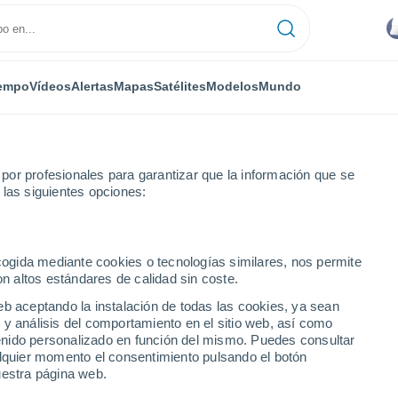
empo
Vídeos
Alertas
Mapas
Satélites
Modelos
Mundo
or profesionales para garantizar que la información que se
 las siguientes opciones:
óvanas Zona Urbana
ecogida mediante cookies o tecnologías similares, nos permite
on altos estándares de calidad sin coste.
Zona Urbana
eb aceptando la instalación de todas las cookies, ya sean
 y análisis del comportamiento en el sitio web, así como
...
ntenido personalizado en función del mismo. Puedes consultar
alquier momento el consentimiento pulsando el botón
Por hora
uestra página web.
Se espera calima en las
próximas horas