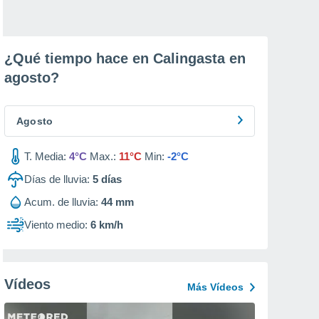
¿Qué tiempo hace en Calingasta en
agosto
?
Agosto
T. Media:
4°C
Max.:
11°C
Min:
-2°C
Días de lluvia:
5
días
Acum. de lluvia:
44 mm
Viento medio:
6 km/h
Vídeos
Más Vídeos