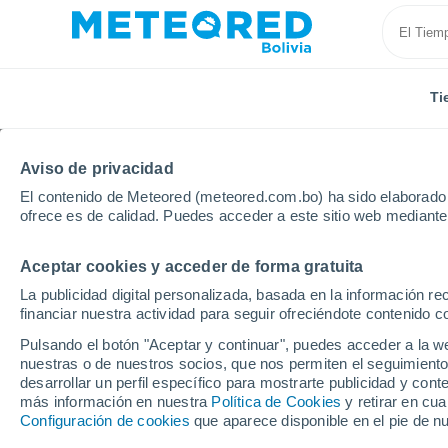
Ti
Aviso de privacidad
El contenido de Meteored (meteored.com.bo) ha sido elaborado p
ofrece es de calidad. Puedes acceder a este sitio web mediante
Aceptar cookies y acceder de forma gratuita
Inicio
Argentina
Provincia de San Juan
Calinga
La publicidad digital personalizada, basada en la información r
financiar nuestra actividad para seguir ofreciéndote contenido c
Tiempo en Calingasta
Pulsando el botón "Aceptar y continuar", puedes acceder a la w
nuestras o de nuestros socios, que nos permiten el seguimiento
05:18
Sábado
desarrollar un perfil específico para mostrarte publicidad y co
más información en nuestra
Política de Cookies
y retirar en cu
Configuración de cookies
que aparece disponible en el pie de n
Cielo despejado