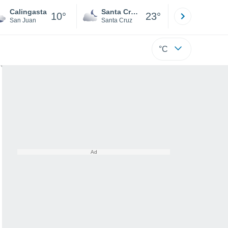
Calingasta
Santa Cruz de la Sierra
La Paz
10°
23°
San Juan
Santa Cruz
La Paz
°C