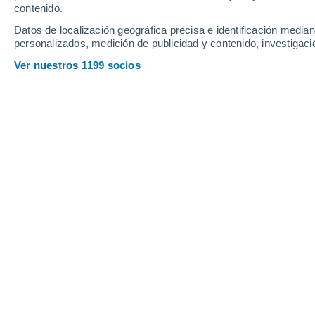
contenido.
22
-
46
km/h
6
-
24
km/h
4
34
-
80
km/h
Datos de localización geográfica precisa e identificación mediant
personalizados, medición de publicidad y contenido, investigació
Tiempo en Calingasta hoy
, 8 de agos
Ver nuestros 1199 socios
Cielo despejad
11°
05:00
Sensación T.
11°
Nubes y claros
10°
06:00
Sensación T.
10°
Nubes y claros
11°
08:00
Sensación T.
11°
Soleado
15°
11:00
Sensación T.
15°
Soleado
18°
14:00
Sensación T.
18°