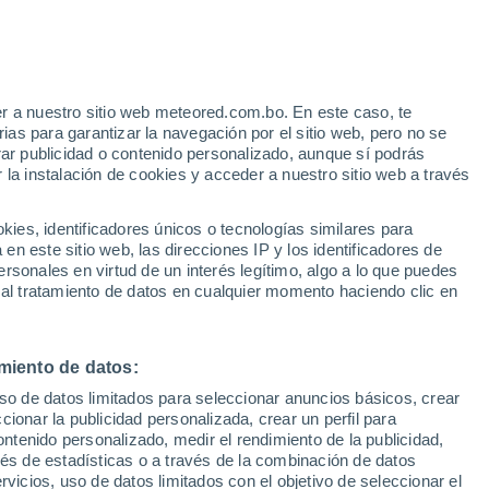
Aviso de nivel amarillo
Alerta moderada por viento en
Calingasta hoy
r a nuestro sitio web meteored.com.bo. En este caso, te
/h
as para garantizar la navegación por el sitio web, pero no se
rar publicidad o contenido personalizado, aunque sí podrás
 la instalación de cookies y acceder a nuestro sitio web a través
odelos
es, identificadores únicos o tecnologías similares para
n este sitio web, las direcciones IP y los identificadores de
rsonales en virtud de un interés legítimo, algo a lo que puedes
 al tratamiento de datos en cualquier momento haciendo clic en
Martes
Miércoles
Jueves
Viernes
11 Ago
12 Ago
13 Ago
14 Ago
miento de datos:
uso de datos limitados para seleccionar anuncios básicos, crear
40%
70%
ccionar la publicidad personalizada, crear un perfil para
0.2 mm
0.9 mm
ontenido personalizado, medir el rendimiento de la publicidad,
18°
/
3°
13°
/
5°
17°
/
2°
16°
/
5°
vés de estadísticas o a través de la combinación de datos
rvicios, uso de datos limitados con el objetivo de seleccionar el