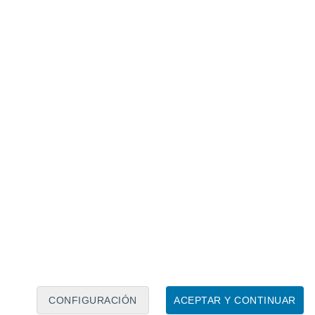
Calendario lunar
Lun
Mar
Mié
Jue
Vie
Sáb
Dom
8
9
10
11
12
13
14
15
16
17
18
19
20
21
CONFIGURACIÓN
ACEPTAR Y CONTINUAR
6