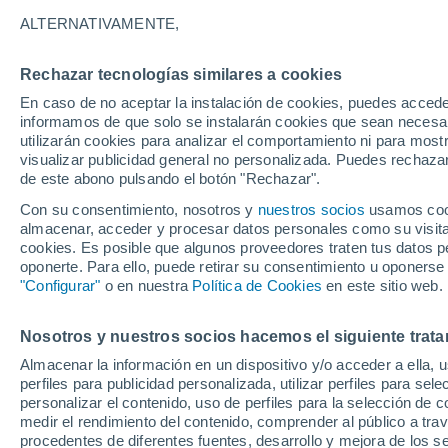
11°
ALTERNATIVAMENTE,
Rechazar tecnologías similares a cookies
Norte
En caso de no aceptar la instalación de cookies, puedes accede
Sensación de 11°
25
-
68 km
informamos de que solo se instalarán cookies que sean necesari
utilizarán cookies para analizar el comportamiento ni para most
visualizar publicidad general no personalizada. Puedes rechazar
de este abono pulsando el botón "Rechazar".
Tiempo 1 - 7 días
Mapa de nubosidad
Satélites
M
Con su consentimiento, nosotros y
nuestros socios
usamos cooki
almacenar, acceder y procesar datos personales como su visita e
cookies. Es posible que algunos proveedores traten tus datos pe
oponerte. Para ello, puede retirar su consentimiento u oponerse
Mañana
Lunes
Hoy
"Configurar"
o en nuestra
Política de Cookies
en este sitio web.
9 Ago
10 Ago
8 Ago
Nosotros y nuestros socios hacemos el siguiente trata
Almacenar la información en un dispositivo y/o acceder a ella, 
perfiles para publicidad personalizada, utilizar perfiles para sele
personalizar el contenido, uso de perfiles para la selección de c
16°
/
0°
12°
/
-2°
19°
/
10°
medir el rendimiento del contenido, comprender al público a tra
procedentes de diferentes fuentes, desarrollo y mejora de los se