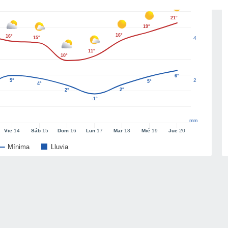
21°
19°
16°
16°
15°
4
11°
10°
6°
2
5°
5°
4°
2°
2°
-1°
mm
Vie
14
Sáb
15
Dom
16
Lun
17
Mar
18
Mié
19
Jue
20
Mínima
Lluvia