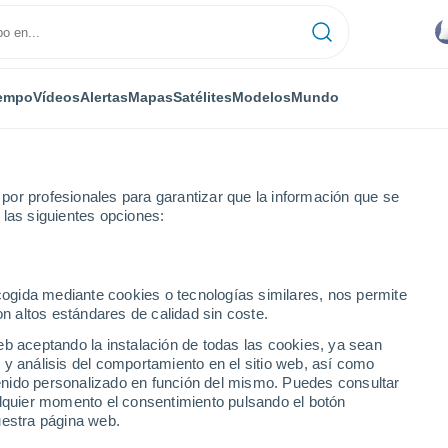
empo
Vídeos
Alertas
Mapas
Satélites
Modelos
Mundo
or profesionales para garantizar que la información que se
 las siguientes opciones:
sta
ecogida mediante cookies o tecnologías similares, nos permite
on altos estándares de calidad sin coste.
eb aceptando la instalación de todas las cookies, ya sean
 y análisis del comportamiento en el sitio web, así como
...
ntenido personalizado en función del mismo. Puedes consultar
alquier momento el consentimiento pulsando el botón
Por hora
uestra página web.
Rachas de hasta
63 km/h
en las
próximas horas