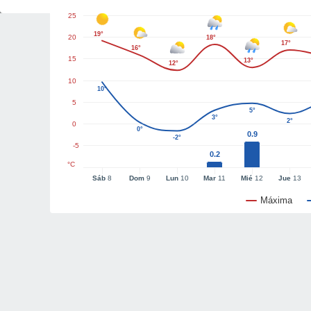
25
19°
20
18°
17°
16°
15
13°
12°
10
10°
5
5°
3°
2°
0
0°
0.9
-2°
-5
0.2
°C
Sáb
8
Dom
9
Lun
10
Mar
11
Mié
12
Jue
13
Máxima