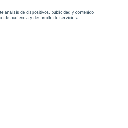
-
18
km/h
6
-
20
km/h
5
-
20
km/h
5
-
22
km/h
e análisis de dispositivos, publicidad y contenido
n de audiencia y desarrollo de servicios.
to
o
Norte
0 Bajo
25
-
68 km/h
FPS:
no
Norte
0 Bajo
26
-
63 km/h
FPS:
no
Norte
0 Bajo
24
-
58 km/h
FPS:
no
Norte
2 Bajo
23
-
56 km/h
FPS:
no
Noroeste
5 Medio
28
-
69 km/h
FPS:
6-10