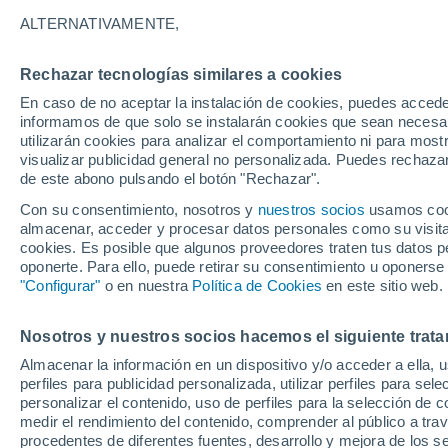
25°
ALTERNATIVAMENTE,
Rechazar tecnologías similares a cookies
30%
En caso de no aceptar la instalación de cookies, puedes accede
Sensación de 26°
0.2 mm
informamos de que solo se instalarán cookies que sean necesari
utilizarán cookies para analizar el comportamiento ni para most
visualizar publicidad general no personalizada. Puedes rechazar
de este abono pulsando el botón "Rechazar".
Tiempo 1 - 7 días
Mapa de lluvia
Satélites
Modelo
Con su consentimiento, nosotros y
nuestros socios
usamos cooki
almacenar, acceder y procesar datos personales como su visita e
cookies. Es posible que algunos proveedores traten tus datos pe
oponerte. Para ello, puede retirar su consentimiento u oponerse
Mañana
Lunes
Hoy
"Configurar"
o en nuestra
Política de Cookies
en este sitio web.
9 Ago
10 Ago
8 Ago
Nosotros y nuestros socios hacemos el siguiente trata
Almacenar la información en un dispositivo y/o acceder a ella, 
60%
70%
80%
perfiles para publicidad personalizada, utilizar perfiles para sele
2 mm
2.4 mm
1.9 mm
personalizar el contenido, uso de perfiles para la selección de c
28°
/
25°
28°
/
24°
28°
/
25°
medir el rendimiento del contenido, comprender al público a tra
procedentes de diferentes fuentes, desarrollo y mejora de los se