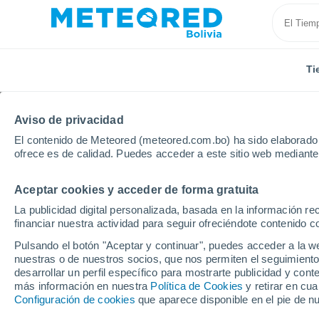
Ti
Aviso de privacidad
El contenido de Meteored (meteored.com.bo) ha sido elaborado p
ofrece es de calidad. Puedes acceder a este sitio web mediante
Aceptar cookies y acceder de forma gratuita
Inicio
Brasil
Paraíba
Cabedelo
La publicidad digital personalizada, basada en la información r
financiar nuestra actividad para seguir ofreciéndote contenido c
Tiempo en Cabedelo - 
Pulsando el botón "Aceptar y continuar", puedes acceder a la w
nuestras o de nuestros socios, que nos permiten el seguimiento
05:34
Sábado
desarrollar un perfil específico para mostrarte publicidad y co
más información en nuestra
Política de Cookies
y retirar en cu
Configuración de cookies
que aparece disponible en el pie de n
Lluvia débil