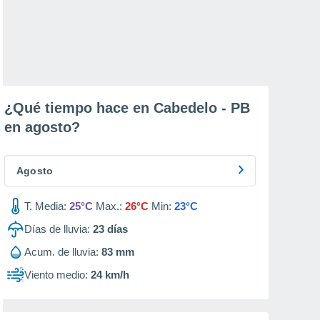
¿Qué tiempo hace en Cabedelo - PB
en
agosto
?
Agosto
T. Media:
25°C
Max.:
26°C
Min:
23°C
Días de lluvia:
23
días
Acum. de lluvia:
83 mm
Viento medio:
24 km/h