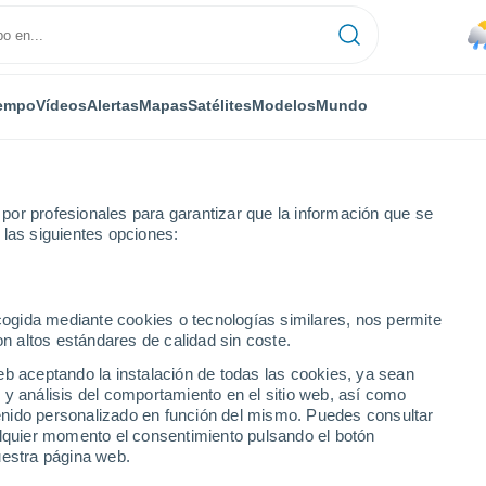
empo
Vídeos
Alertas
Mapas
Satélites
Modelos
Mundo
or profesionales para garantizar que la información que se
 las siguientes opciones:
ecogida mediante cookies o tecnologías similares, nos permite
on altos estándares de calidad sin coste.
PB
eb aceptando la instalación de todas las cookies, ya sean
 y análisis del comportamiento en el sitio web, así como
...
ntenido personalizado en función del mismo. Puedes consultar
alquier momento el consentimiento pulsando el botón
Por hora
uestra página web.
Lluvias débiles en las próximas
horas