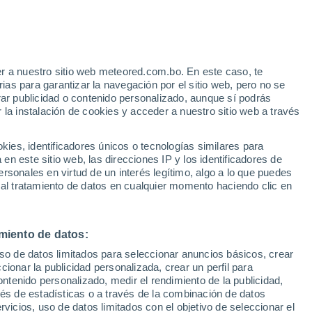
r a nuestro sitio web meteored.com.bo. En este caso, te
as para garantizar la navegación por el sitio web, pero no se
rar publicidad o contenido personalizado, aunque sí podrás
 la instalación de cookies y acceder a nuestro sitio web a través
s
es, identificadores únicos o tecnologías similares para
n este sitio web, las direcciones IP y los identificadores de
rsonales en virtud de un interés legítimo, algo a lo que puedes
 al tratamiento de datos en cualquier momento haciendo clic en
Martes
Miércoles
Jueves
Viernes
11 Ago
12 Ago
13 Ago
14 Ago
miento de datos:
uso de datos limitados para seleccionar anuncios básicos, crear
90%
80%
50%
ccionar la publicidad personalizada, crear un perfil para
2.1 mm
2.1 mm
0.3 mm
ontenido personalizado, medir el rendimiento de la publicidad,
27°
/
23°
28°
/
23°
28°
/
23°
27°
/
23°
vés de estadísticas o a través de la combinación de datos
rvicios, uso de datos limitados con el objetivo de seleccionar el