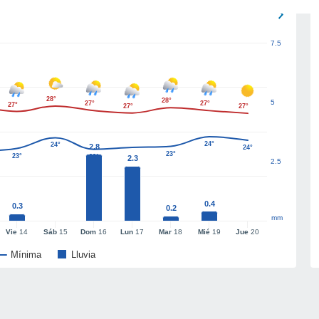
7.5
28°
28°
5
27°
27°
27°
27°
27°
24°
24°
2.8
24°
23°
23°
23°
2.3
2.5
0.4
0.3
0.2
mm
Vie
14
Sáb
15
Dom
16
Lun
17
Mar
18
Mié
19
Jue
20
Mínima
Lluvia