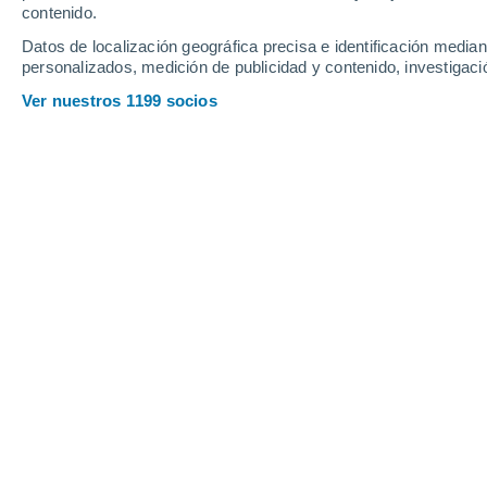
contenido.
23
-
37
km/h
20
-
32
km/h
28
19
-
30
km/h
Datos de localización geográfica precisa e identificación mediant
personalizados, medición de publicidad y contenido, investigació
Tiempo en Cabedelo - PB hoy
, 8 de a
Ver nuestros 1199 socios
Lluvia débil
30%
25°
06:00
0.2 mm
Sensación T.
26°
Lluvia débil
30%
26°
07:00
0.2 mm
Sensación T.
27°
Lluvia débil
50%
26°
08:00
0.3 mm
Sensación T.
28°
Lluvia débil
50%
27°
09:00
0.3 mm
Sensación T.
29°
Lluvia débil
30%
27°
11:00
0.6 mm
Sensación T.
29°