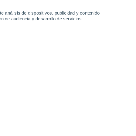
-
44
km/h
32
-
49
km/h
29
-
43
km/h
25
-
41
km/h
e análisis de dispositivos, publicidad y contenido
n de audiencia y desarrollo de servicios.
gosto
Sureste
0 Bajo
10
-
17 km/h
FPS:
no
Sureste
1 Bajo
10
-
16 km/h
FPS:
no
Sureste
2 Bajo
13
-
20 km/h
FPS:
no
Sureste
5 Medio
15
-
24 km/h
FPS:
6-10
Sureste
9 ¡Muy Alto!
16
-
26 km/h
FPS:
25-50