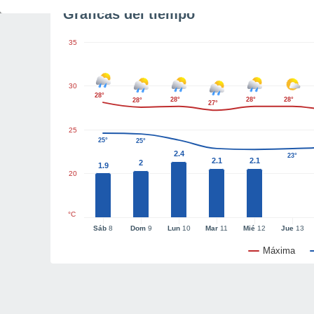
Gráficas del tiempo
35
30
28°
28°
28°
28°
28°
27°
25
25°
25°
2.4
23°
2.1
2.1
2
1.9
20
°C
Sáb
8
Dom
9
Lun
10
Mar
11
Mié
12
Jue
13
Máxima