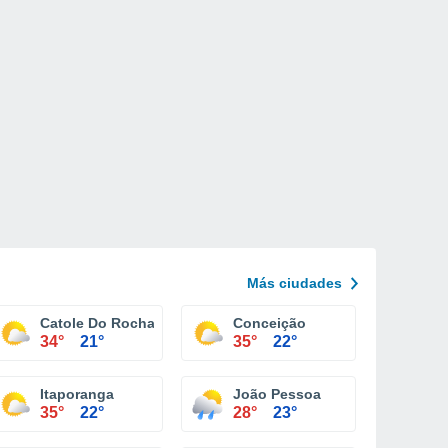
Más ciudades
Catole Do Rocha
Conceição
34°
21°
35°
22°
Itaporanga
João Pessoa
35°
22°
28°
23°