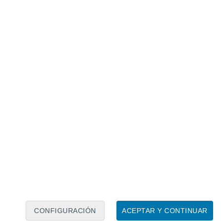
Calendario lunar
Lun
Mar
Mié
Jue
Vie
Sáb
Dom
8
9
10
11
12
13
14
15
16
17
18
19
20
21
CONFIGURACIÓN
ACEPTAR Y CONTINUAR