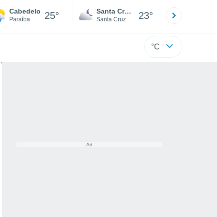
Cabedelo
Santa Cruz de la Sierra
La Paz
25°
23°
Paraíba
Santa Cruz
La Paz
°C