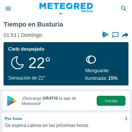
Tiempo en Busturia
privacidad
01:51
Domingo
...
o de
com.bo) ha
Cielo despejado
ado por
22°
es para
ue la
 que se
Menguante
e calidad.
Sensación de 22°
Iluminada:
15%
eder a este
ediante las
opciones:
¡Descarga
GRATIS
la app de
Instalar
ookies y
Meteored!
e forma
Por hora
d digital
Se espera calima en las próximas horas
ada, basada