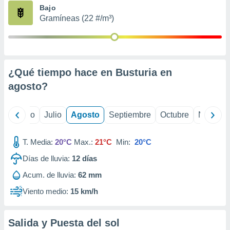
ados con el
Bajo
 seleccionar
Gramíneas (22 #/m³)
o.
calización
precisa e
ión mediante
¿Qué tiempo hace en Busturia en
, publicidad
agosto
?
dos,
 publicidad
,
yo
Junio
Julio
Agosto
Septiembre
Octubre
Noviemb
ón de
 desarrollo
T. Media:
20°C
Max.:
21°C
Min:
20°C
s.
Días de lluvia:
12
días
tros 1199
ios
Acum. de lluvia:
62 mm
Viento medio:
15 km/h
Salida y Puesta del sol