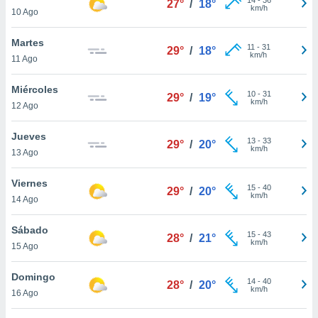
27°
/
18°
ublicidad y
km/h
10 Ago
do en
Martes
 mismo.
11
-
31
29°
/
18°
km/h
sultar más
11 Ago
 en nuestra
 Cookies
y
Miércoles
10
-
31
29°
/
19°
ualquier
km/h
12 Ago
ento
Jueves
 botón
13
-
33
29°
/
20°
km/h
13 Ago
ación de
kies
 disponible
Viernes
15
-
40
29°
/
20°
e nuestra
km/h
14 Ago
.
Sábado
IVAMENTE,
15
-
43
28°
/
21°
km/h
15 Ago
as
Domingo
14
-
40
28°
/
20°
 a cookies
km/h
16 Ago
 no aceptar