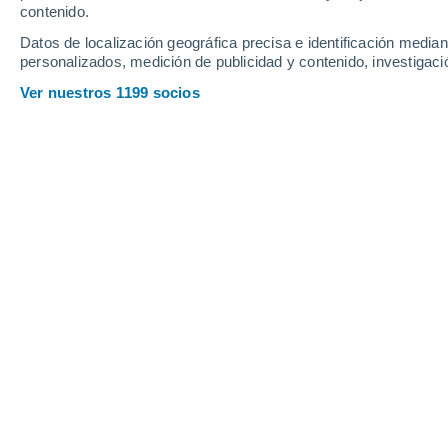
contenido.
15
-
35
km/h
21
-
46
km/h
16
15
-
36
km/h
Datos de localización geográfica precisa e identificación mediant
personalizados, medición de publicidad y contenido, investigació
Tiempo en Buñol hoy
, 6 de agosto
Ver nuestros 1199 socios
Soleado
27°
10:00
Sensación T.
29°
Nubes y claros
29°
11:00
Sensación T.
30°
Nubes y claros
30°
12:00
Sensación T.
32°
Nubes y claros
31°
13:00
Sensación T.
33°
Nubes y claros
31°
14:00
Sensación T.
33°