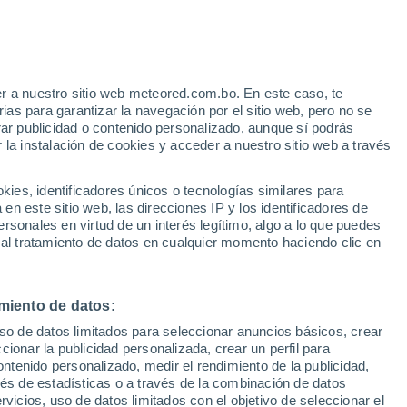
r a nuestro sitio web meteored.com.bo. En este caso, te
h
as para garantizar la navegación por el sitio web, pero no se
rar publicidad o contenido personalizado, aunque sí podrás
 la instalación de cookies y acceder a nuestro sitio web a través
odelos
es, identificadores únicos o tecnologías similares para
n este sitio web, las direcciones IP y los identificadores de
rsonales en virtud de un interés legítimo, algo a lo que puedes
 al tratamiento de datos en cualquier momento haciendo clic en
omingo
Lunes
Martes
Miércoles
9 Ago
10 Ago
11 Ago
12 Ago
miento de datos:
uso de datos limitados para seleccionar anuncios básicos, crear
ccionar la publicidad personalizada, crear un perfil para
ontenido personalizado, medir el rendimiento de la publicidad,
35°
/
21°
34°
/
22°
34°
/
21°
36°
/
23°
vés de estadísticas o a través de la combinación de datos
rvicios, uso de datos limitados con el objetivo de seleccionar el