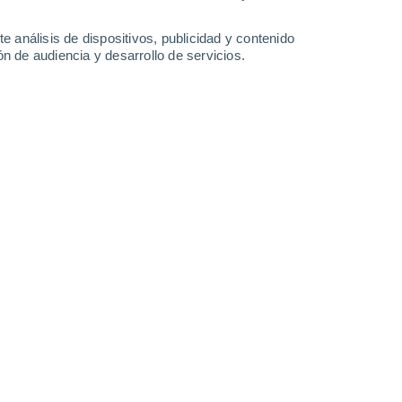
-
38
km/h
14
-
37
km/h
15
-
34
km/h
13
-
39
km/h
e análisis de dispositivos, publicidad y contenido
n de audiencia y desarrollo de servicios.
Este
2 Bajo
7
-
18 km/h
FPS:
no
Este
4 Medio
9
-
24 km/h
FPS:
6-10
Este
6 Alto
13
-
30 km/h
FPS:
15-25
Este
7 Alto
15
-
36 km/h
FPS:
15-25
Este
8 ¡Muy Alto!
12
-
35 km/h
FPS:
25-50