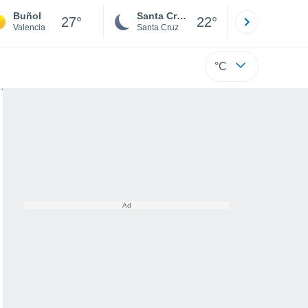
Buñol
Santa Cruz de la Sierra
La Paz
27°
22°
Valencia
Santa Cruz
La Paz
°C