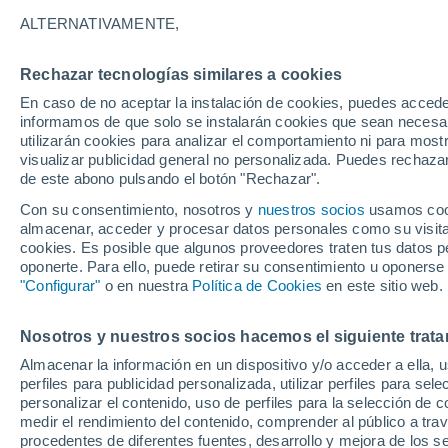
27°
ALTERNATIVAMENTE,
Rechazar tecnologías similares a cookies
Este
En caso de no aceptar la instalación de cookies, puedes accede
Sensación de 29°
7
-
18 km/
informamos de que solo se instalarán cookies que sean necesari
utilizarán cookies para analizar el comportamiento ni para most
visualizar publicidad general no personalizada. Puedes rechazar
de este abono pulsando el botón "Rechazar".
Tiempo 1 - 7 días
Mapa de nubosidad
Satélites
M
Con su consentimiento, nosotros y
nuestros socios
usamos cooki
almacenar, acceder y procesar datos personales como su visita e
cookies. Es posible que algunos proveedores traten tus datos pe
oponerte. Para ello, puede retirar su consentimiento u oponerse
Mañana
Sábado
D
Hoy
"Configurar"
o en nuestra
Política de Cookies
en este sitio web.
7 Ago
8 Ago
6 Ago
Nosotros y nuestros socios hacemos el siguiente trata
Almacenar la información en un dispositivo y/o acceder a ella, 
perfiles para publicidad personalizada, utilizar perfiles para sele
personalizar el contenido, uso de perfiles para la selección de c
35°
/
22°
37°
/
23°
32°
/
21°
medir el rendimiento del contenido, comprender al público a tra
procedentes de diferentes fuentes, desarrollo y mejora de los se