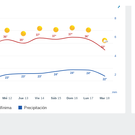
8
37°
37°
37°
36°
36°
6
35°
32°
4
24°
24°
24°
2
23°
23°
23°
22°
mm
Mié
12
Jue
13
Vie
14
Sáb
15
Dom
16
Lun
17
Mar
18
Mínima
Precipitación