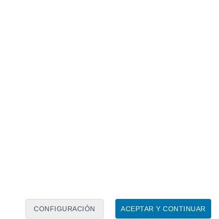
Calendario lunar
Lun
Mar
Mié
Jue
Vie
Sáb
Dom
6
7
8
9
10
11
12
13
14
15
16
17
18
19
CONFIGURACIÓN
ACEPTAR Y CONTINUAR