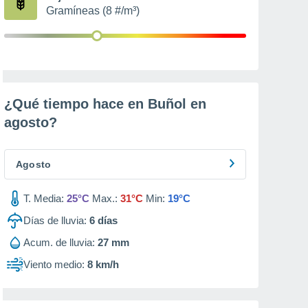
Gramíneas (8 #/m³)
¿Qué tiempo hace en Buñol en
agosto
?
Agosto
T. Media:
25°C
Max.:
31°C
Min:
19°C
Días de lluvia:
6
días
Acum. de lluvia:
27 mm
Viento medio:
8 km/h