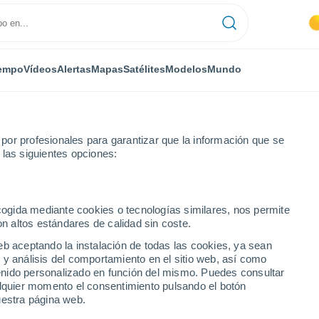
empo
Vídeos
Alertas
Mapas
Satélites
Modelos
Mundo
or profesionales para garantizar que la información que se
 las siguientes opciones:
 de Valencia
Buñol
ecogida mediante cookies o tecnologías similares, nos permite
on altos estándares de calidad sin coste.
eb aceptando la instalación de todas las cookies, ya sean
 y análisis del comportamiento en el sitio web, así como
...
ntenido personalizado en función del mismo. Puedes consultar
alquier momento el consentimiento pulsando el botón
Por hora
uestra página web.
Calor Húmedo Sofocante en las
próximas horas