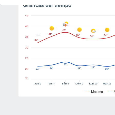
Gráficas del tiempo
45
40
37°
35°
35°
34°
34°
35
32°
30
25
23°
22°
22°
21°
20
21°
21°
°C
Jue
6
Vie
7
Sáb
8
Dom
9
Lun
10
Mar
11
Máxima