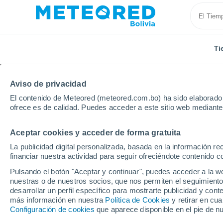
Ti
Aviso de privacidad
El contenido de Meteored (meteored.com.bo) ha sido elaborado p
ofrece es de calidad. Puedes acceder a este sitio web mediante
Aceptar cookies y acceder de forma gratuita
Inicio
España
Comunidad Valenciana
Provincia
La publicidad digital personalizada, basada en la información r
financiar nuestra actividad para seguir ofreciéndote contenido c
Tiempo en Buñol
Pulsando el botón "Aceptar y continuar", puedes acceder a la w
nuestras o de nuestros socios, que nos permiten el seguimiento
10:12
Jueves
desarrollar un perfil específico para mostrarte publicidad y co
más información en nuestra
Política de Cookies
y retirar en cu
Configuración de cookies
que aparece disponible en el pie de n
Soleado