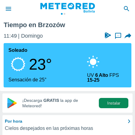
Tiempo en Brzozów
privacidad
11:49
Domingo
...
o de
com.bo) ha
Soleado
ado por
23°
es para
ue la
 que se
UV
6 Alto
FPS
e calidad.
Sensación de 25°
15-25
eder a este
ediante las
opciones:
¡Descarga
GRATIS
la app de
Instalar
ookies y
Meteored!
e forma
Por hora
d digital
Cielos despejados en las próximas horas
ada, basada