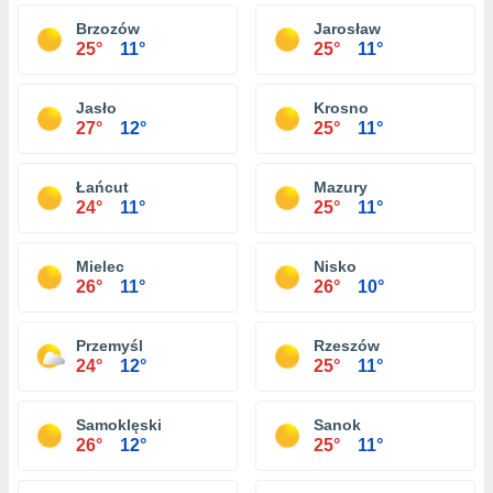
Brzozów
Jarosław
25°
11°
25°
11°
Jasło
Krosno
27°
12°
25°
11°
Łańcut
Mazury
24°
11°
25°
11°
Mielec
Nisko
26°
11°
26°
10°
Przemyśl
Rzeszów
24°
12°
25°
11°
Samoklęski
Sanok
26°
12°
25°
11°