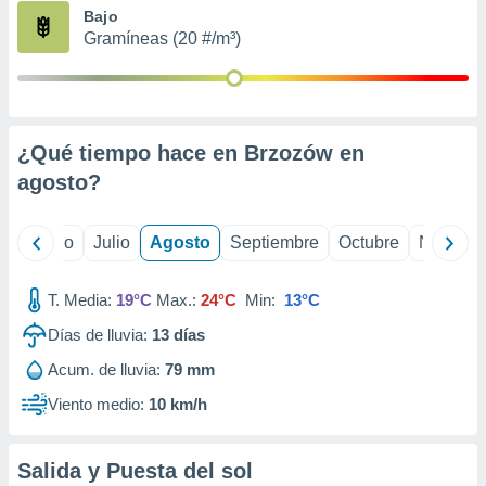
ados con el
Bajo
 seleccionar
Gramíneas (20 #/m³)
o.
calización
precisa e
ión mediante
¿Qué tiempo hace en Brzozów en
, publicidad
agosto
?
dos,
 publicidad
,
yo
Junio
Julio
Agosto
Septiembre
Octubre
Noviemb
ón de
 desarrollo
T. Media:
19°C
Max.:
24°C
Min:
13°C
s.
Días de lluvia:
13
días
tros 1199
ios
Acum. de lluvia:
79 mm
Viento medio:
10 km/h
Salida y Puesta del sol