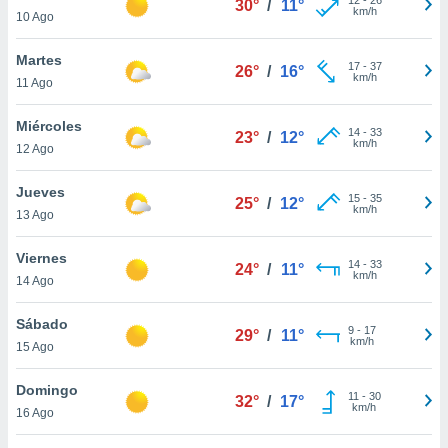
30°
/
11°
ublicidad y
km/h
10 Ago
do en
Martes
 mismo.
17
-
37
26°
/
16°
km/h
sultar más
11 Ago
 en nuestra
 Cookies
y
Miércoles
14
-
33
23°
/
12°
ualquier
km/h
12 Ago
ento
Jueves
 botón
15
-
35
25°
/
12°
km/h
13 Ago
ación de
kies
 disponible
Viernes
14
-
33
24°
/
11°
e nuestra
km/h
14 Ago
.
Sábado
IVAMENTE,
9
-
17
29°
/
11°
km/h
15 Ago
as
Domingo
11
-
30
32°
/
17°
 a cookies
km/h
16 Ago
 no aceptar