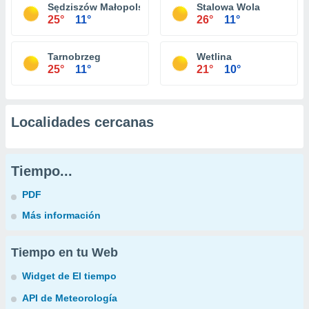
Sędziszów Małopolski
Stalowa Wola
25°
11°
26°
11°
Tarnobrzeg
Wetlina
25°
11°
21°
10°
Localidades cercanas
Tiempo...
PDF
Más información
Tiempo en tu Web
Widget de El tiempo
API de Meteorología