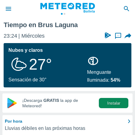
Tiempo en Brus Laguna
privacidad
23:24
Miércoles
...
o de
com.bo) ha
Nubes y claros
ado por
27°
es para
ue la
 que se
Menguante
e calidad.
Sensación de 30°
Iluminada:
54%
eder a este
ediante las
opciones:
¡Descarga
GRATIS
la app de
Instalar
ookies y
Meteored!
e forma
Por hora
d digital
Lluvias débiles en las próximas horas
ada, basada