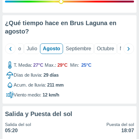
ados con el
 seleccionar
o.
calización
¿Qué tiempo hace en Brus Laguna en
precisa e
agosto
?
ión mediante
, publicidad
yo
Junio
Julio
Agosto
Septiembre
Octubre
Noviemb
dos,
 publicidad
T. Media:
27°C
Max.:
29°C
Min:
25°C
,
Días de lluvia:
29
días
ón de
 desarrollo
Acum. de lluvia:
211 mm
s.
Viento medio:
12 km/h
tros 1199
ios
Salida y Puesta del sol
Salida del sol
Puesta del sol
05:20
18:07