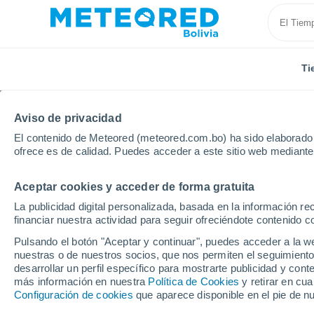
Ti
Aviso de privacidad
El contenido de Meteored (meteored.com.bo) ha sido elaborado p
ofrece es de calidad. Puedes acceder a este sitio web mediante
Aceptar cookies y acceder de forma gratuita
Inicio
Puerto Rico
Municipio de Las Piedras
Bo
La publicidad digital personalizada, basada en la información r
financiar nuestra actividad para seguir ofreciéndote contenido c
Tiempo en Boqueron (L
Pulsando el botón "Aceptar y continuar", puedes acceder a la w
nuestras o de nuestros socios, que nos permiten el seguimiento
19:26
Viernes
desarrollar un perfil específico para mostrarte publicidad y co
más información en nuestra
Política de Cookies
y retirar en cu
Configuración de cookies
que aparece disponible en el pie de n
Cielo despejado