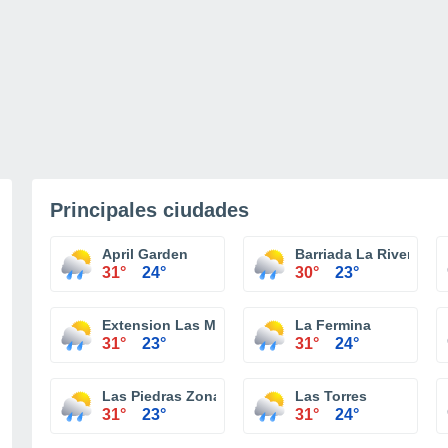
Principales ciudades
April Garden
Barriada La Rivera
31°
24°
30°
23°
Extension Las Mercedes
La Fermina
31°
23°
31°
24°
Las Piedras Zona Urbana
Las Torres
31°
23°
31°
24°