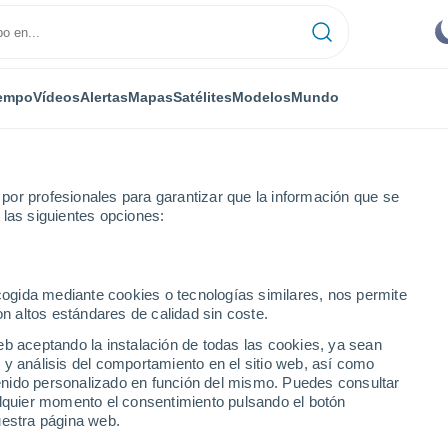
empo
Vídeos
Alertas
Mapas
Satélites
Modelos
Mundo
or profesionales para garantizar que la información que se
 las siguientes opciones:
queron
ecogida mediante cookies o tecnologías similares, nos permite
on altos estándares de calidad sin coste.
as Piedras)
eb aceptando la instalación de todas las cookies, ya sean
 y análisis del comportamiento en el sitio web, así como
...
ntenido personalizado en función del mismo. Puedes consultar
alquier momento el consentimiento pulsando el botón
Por hora
uestra página web.
Intervalos nubosos en las
próximas horas