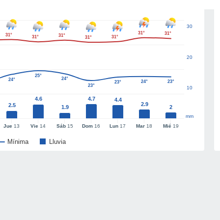
30
31°
31°
31°
31°
31°
31°
31°
20
25°
24°
24°
24°
23°
23°
23°
10
4.6
4.7
4.4
2.9
2.5
1.9
2
mm
Jue
13
Vie
14
Sáb
15
Dom
16
Lun
17
Mar
18
Mié
19
Mínima
Lluvia