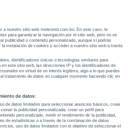
e
r a nuestro sitio web meteored.com.bo. En este caso, te
:
32%
as para garantizar la navegación por el sitio web, pero no se
rar publicidad o contenido personalizado, aunque sí podrás
 la instalación de cookies y acceder a nuestro sitio web a través
odelos
es, identificadores únicos o tecnologías similares para
n este sitio web, las direcciones IP y los identificadores de
rsonales en virtud de un interés legítimo, algo a lo que puedes
 al tratamiento de datos en cualquier momento haciendo clic en
Lunes
Martes
Miércoles
Jueves
10 Ago
11 Ago
12 Ago
13 Ago
miento de datos:
uso de datos limitados para seleccionar anuncios básicos, crear
80%
90%
90%
80%
ccionar la publicidad personalizada, crear un perfil para
2.3 mm
10 mm
4.8 mm
2.5 mm
ontenido personalizado, medir el rendimiento de la publicidad,
31°
/
24°
30°
/
24°
31°
/
23°
31°
/
24°
vés de estadísticas o a través de la combinación de datos
rvicios, uso de datos limitados con el objetivo de seleccionar el