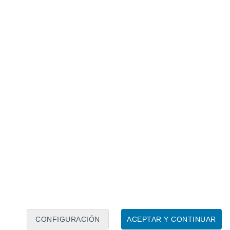
Calendario lunar
Lun
Mar
Mié
Jue
Vie
Sáb
Dom
7
8
9
10
11
12
13
14
15
16
17
18
19
20
CONFIGURACIÓN
ACEPTAR Y CONTINUAR
40