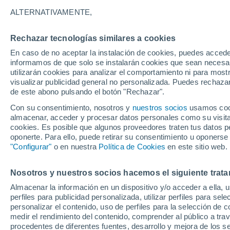
27°
ALTERNATIVAMENTE,
Rechazar tecnologías similares a cookies
Menguant
En caso de no aceptar la instalación de cookies, puedes accede
Iluminada
Sensación de 29°
informamos de que solo se instalarán cookies que sean necesari
utilizarán cookies para analizar el comportamiento ni para most
visualizar publicidad general no personalizada. Puedes rechazar
de este abono pulsando el botón "Rechazar".
Tiempo 1 - 7 días
Mapa de nubosidad
Satélites
M
Con su consentimiento, nosotros y
nuestros socios
usamos cooki
almacenar, acceder y procesar datos personales como su visita e
cookies. Es posible que algunos proveedores traten tus datos pe
oponerte. Para ello, puede retirar su consentimiento u oponerse
Mañana
Domingo
Hoy
"Configurar"
o en nuestra
Política de Cookies
en este sitio web.
8 Ago
9 Ago
7 Ago
Nosotros y nuestros socios hacemos el siguiente trata
Almacenar la información en un dispositivo y/o acceder a ella, 
70%
90%
80%
perfiles para publicidad personalizada, utilizar perfiles para sele
1.4 mm
11 mm
2 mm
personalizar el contenido, uso de perfiles para la selección de c
32°
/
24°
30°
/
23°
31°
/
24°
medir el rendimiento del contenido, comprender al público a tra
procedentes de diferentes fuentes, desarrollo y mejora de los se