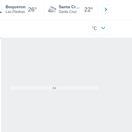
Boqueron
Santa Cruz de la Sierra
La Paz
26°
22°
Las Piedras
Santa Cruz
La Paz
°C