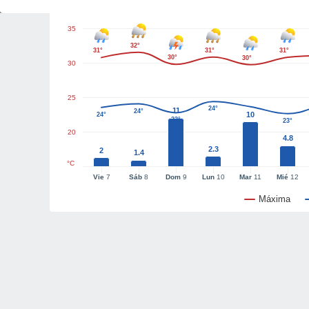
35
32°
31°
31°
31°
30°
30°
30
25
24°
11
24°
10
24°
23°
23°
20
4.8
2.3
2
1.4
°C
Vie
7
Sáb
8
Dom
9
Lun
10
Mar
11
Mié
12
Máxima