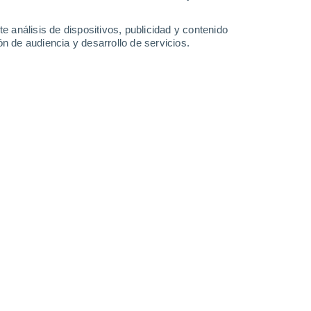
-
39
km/h
13
-
39
km/h
15
-
38
km/h
20
-
50
km/h
e análisis de dispositivos, publicidad y contenido
n de audiencia y desarrollo de servicios.
o
s
Este
1 Bajo
°
14
-
37 km/h
FPS:
no
Este
0 Bajo
°
12
-
34 km/h
FPS:
no
Este
0 Bajo
°
8
-
27 km/h
FPS:
no
do
Este
0 Bajo
°
8
-
20 km/h
FPS:
no
do
Este
0 Bajo
°
7
-
19 km/h
FPS:
no