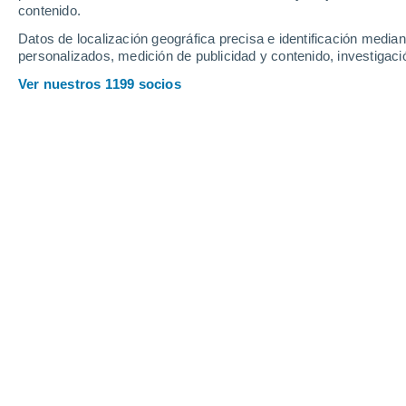
contenido.
16
-
41
km/h
17
-
44
km/h
15
16
-
42
km/h
Datos de localización geográfica precisa e identificación mediant
personalizados, medición de publicidad y contenido, investigació
Tiempo en Boqueron hoy
, 7 de agost
Ver nuestros 1199 socios
Nubes y claro
29°
17:00
Sensación T.
32
Soleado
28°
18:00
Sensación T.
31
Soleado
27°
19:00
Sensación T.
29
Cielo despeja
26°
20:00
Sensación T.
28
Cielo despeja
26°
21:00
Sensación T.
27