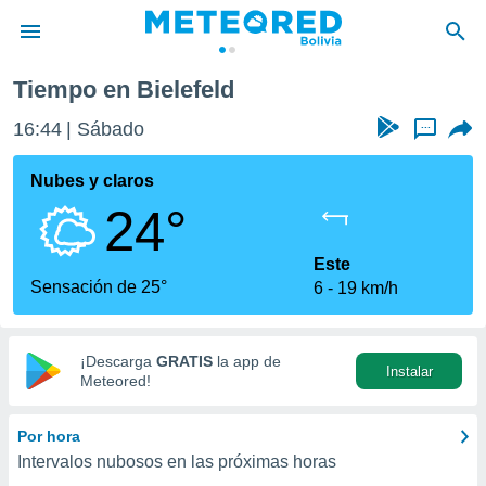
Tiempo en Bielefeld
privacidad
16:44
Sábado
...
o de
com.bo) ha
Nubes y claros
ado por
24°
es para
ue la
 que se
Este
e calidad.
Sensación de 25°
6
19 km/h
eder a este
ediante las
opciones:
¡Descarga
GRATIS
la app de
Instalar
ookies y
Meteored!
e forma
Por hora
d digital
Intervalos nubosos en las próximas horas
ada, basada