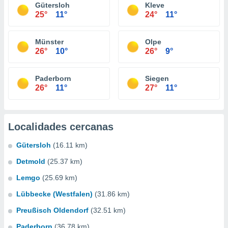
Gütersloh
Kleve
25°
11°
24°
11°
Münster
Olpe
26°
10°
26°
9°
Paderborn
Siegen
26°
11°
27°
11°
Localidades cercanas
Gütersloh
(16.11 km)
Detmold
(25.37 km)
Lemgo
(25.69 km)
Lübbecke (Westfalen)
(31.86 km)
Preußisch Oldendorf
(32.51 km)
Paderborn
(36.78 km)