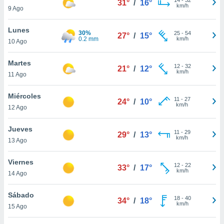
31°
/
16°
ublicidad y
km/h
9 Ago
do en
Lunes
 mismo.
30%
25
-
54
27°
/
15°
0.2 mm
km/h
sultar más
10 Ago
 en nuestra
 Cookies
y
Martes
12
-
32
21°
/
12°
ualquier
km/h
11 Ago
ento
Miércoles
 botón
11
-
27
24°
/
10°
km/h
12 Ago
ación de
kies
 disponible
Jueves
11
-
29
29°
/
13°
e nuestra
km/h
13 Ago
.
Viernes
IVAMENTE,
12
-
22
33°
/
17°
km/h
14 Ago
as
Sábado
18
-
40
34°
/
18°
 a cookies
km/h
15 Ago
 no aceptar