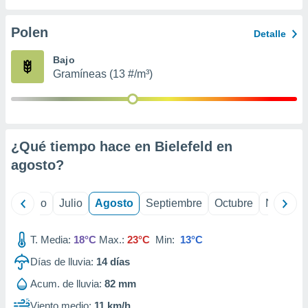
ados con el
 seleccionar
o.
Polen
Detalle
calización
Bajo
precisa e
Gramíneas (13 #/m³)
ión mediante
, publicidad
dos,
 publicidad
¿Qué tiempo hace en Bielefeld en
,
agosto
?
ón de
 desarrollo
s.
yo
Junio
Julio
Agosto
Septiembre
Octubre
Noviemb
tros 1199
ios
T. Media:
18°C
Max.:
23°C
Min:
13°C
Días de lluvia:
14
días
Acum. de lluvia:
82 mm
Viento medio:
11 km/h